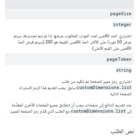
page
Size
integer
اختياريّ. الحد الأقصى لعدد الموارد المطلوب عرضها. إذا لم يتم تحديدها، سيتم
عرض 50 موردًا على الأكثر. الحدّ الأقصى للقيمة هو 200 (سيتم فرض الحدّ
الأقصى على القيم الأعلى).
page
Token
string
اختياريّ. رمز مميز للصفحة تم تلقّيه من طلب
customDimensions.list
سابق. يجب تقديم هذا الرمز لاسترداد
الصفحة التالية.
عند تقسيم النتائج إلى صفحات، يجب أن تتطابق جميع المَعلمات الأخرى المقدَّمة
customDimensions.list
إلى
مع الطلب الذي قدّم رمز الصفحة المميز.
نص الطلب