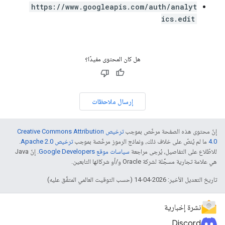
https://www.googleapis.com/auth/analyt
ics.edit
هل كان المحتوى مفيدًا؟
إرسال ملاحظات
إنّ محتوى هذه الصفحة مرخّص بموجب
ترخيص Creative Commons Attribution
4.0‏
ما لم يُنصّ على خلاف ذلك، ونماذج الرموز مرخّصة بموجب
ترخيص Apache 2.0‏
.
للاطّلاع على التفاصيل، يُرجى مراجعة
سياسات موقع Google Developers‏
. إنّ Java
هي علامة تجارية مسجَّلة لشركة Oracle و/أو شركائها التابعين.
تاريخ التعديل الأخير: 2026-04-14 (حسب التوقيت العالمي المتفَّق عليه)
نشرة إخبارية
Discord