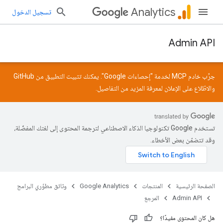
Analytics
تسجيل الدخول
Admin API
جرِّب خادم MCP لخدمة "إحصاءات Google". يمكنك تثبيت التطبيق من
GitHub
والاطّلاع على
الإعلان
لمعرفة المزيد من التفاصيل.
تستخدم Google تكنولوجيا الذكاء الاصطناعي لترجمة المحتوى إلى لغتك المفضّلة،
وقد تتضمّن بعض الأخطاء.
الصفحة الرئيسية
المنتجات
Google Analytics
وثائق مطوّري البرامج
Admin API
المرجع
هل كان المحتوى مفيدًا؟