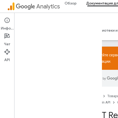
Обзор
Документация дл
Analytics
Admin API
Информация
Руководства
Справочные материалы
Библиотеки и
Чат
Попробуйте серве
API
информации.
Обзор
Правила использования SDK и User-
ID
Ограничения и квоты
Главная
Товар
Тегирование
Admin API
Конфигурация
Рекомендуемые события
REST Re
Рекомендованные мероприятия по