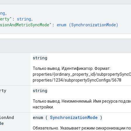
ing
,
erty"
: 
string
,
sionAndMetricSyncMode"
: 
enum (
SynchronizationMode
)
string
Только вывод. Идентификатор. Формат:
properties/{ordinary_property_id}/subpropertySync
properties/1234/subpropertySyncConfigs/5678
rty
string
Только вывод. Неизменяемый. Имя ресурса подсво
настройки.
ion
And
enum (
SynchronizationMode
)
de
Обязательно. Указывает режим синхронизации п