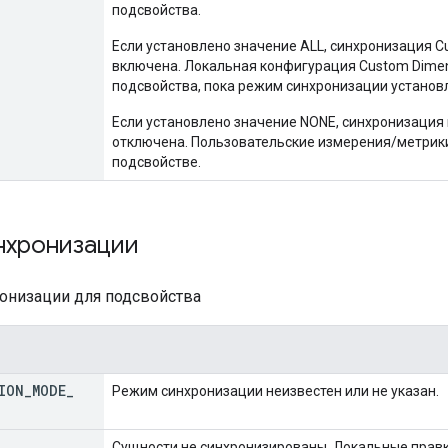
подсвойства.
Если установлено значение ALL, синхронизация C
включена. Локальная конфигурация Custom Dimens
подсвойства, пока режим синхронизации установл
Если установлено значение NONE, синхронизация
отключена. Пользовательские измерения/метрик
подсвойстве.
нхронизации
низации для подсвойства
ION
_
MODE
_
Режим синхронизации неизвестен или не указан.
Сущности не синхронизированы. Локальные правк