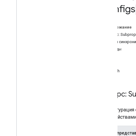
отраслям бизнеса
Configs
Measurement Protocol
Обзор
Содержание
Протокольные события
Ресурс: Subprop
Журнал изменений
Режим синхрон
Методы
Admin API
get
REST
list
Overview
patch
v1beta
v1alpha
REST Resources
Ресурс: S
account
Summaries
accounts
Конфигурация 
accounts
.
access
Bindings
подсвойствами.
properties
properties
.
access
Bindings
JSON-предста
properties
.
ad
Sense
Links