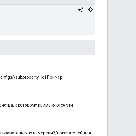
Configs/{subproperty_id} Пример:
йства, к которому применяются эти
ользовательских измерений/показателей для