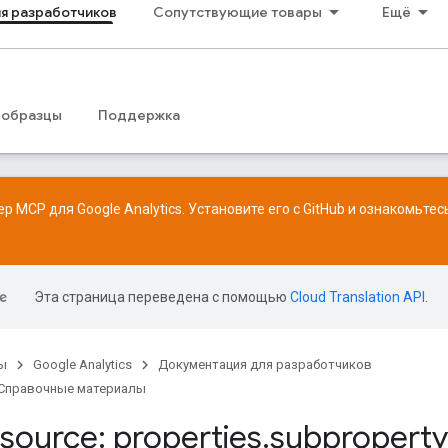
я разработчиков
Сопутствующие товары
Ещё
 образцы
Поддержка
р MCP для Google Analytics. Установите его с
GitHub
и ознакомьтес
Эта страница переведена с помощью
Cloud Translation API
.
ы
Google Analytics
Документация для разработчиков
Справочные материалы
source: properties
.
subproperty