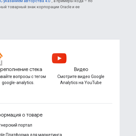
С указанием авторства 4.0"
, а примеры кода – по
нный товарный знак корпорации Oracle и ее
реполнение стека
Видео
вайте вопросы с тегом
Смотрите видео Google
google-analytics.
Analytics на YouTube
ормация о товаре
тнерский портал
gle Платформа для маркетинга