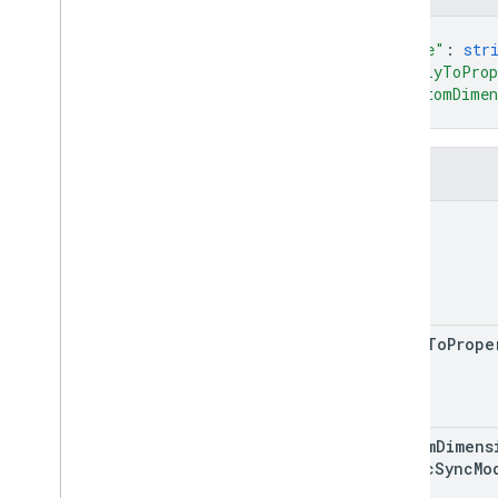
properties
.
audiences
{
properties
.
big
Query
Links
"name"
: 
str
"applyToProp
properties
.
calculated
Metrics
"customDimen
properties
.
channel
Groups
}
properties
.
conversion
Events
properties
.
custom
Dimensions
Поля
properties
.
custom
Metrics
properties
.
data
Streams
name
properties
.
data
Streams
.
event
Create
Rules
properties
.
data
Streams
.
event
Edit
Rules
properties
.
data
Streams
.
measurement
Protocol
Secrets
apply
To
Prope
properties
.
data
Streams
.
s
KAd
Network
Conversion
Value
Schema
properties
.
display
Video360Advertiser
Link
Proposals
custom
Dimens
properties
.
display
Metric
Sync
Mo
Video360Advertiser
Links