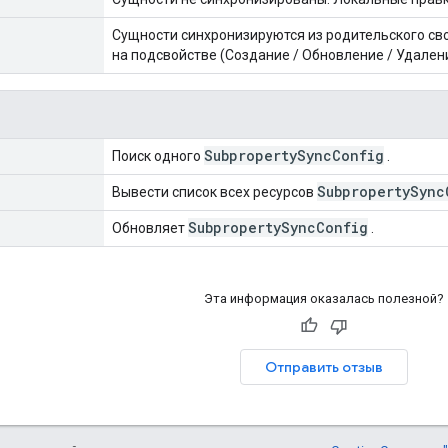
Сущности синхронизируются из родительского св
на подсвойстве (Создание / Обновление / Удален
Subproperty
Sync
Config
Поиск одного
.
Subproperty
Sync
Вывести список всех ресурсов
Subproperty
Sync
Config
Обновляет
.
Эта информация оказалась полезной?
Отправить отзыв