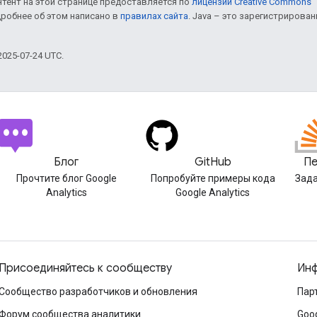
онтент на этой странице предоставляется по
лицензии Creative Commons "
дробнее об этом написано в
правилах сайта
. Java – это зарегистрирова
025-07-24 UTC.
Блог
GitHub
Пе
Прочтите блог Google
Попробуйте примеры кода
Зада
Analytics
Google Analytics
Присоединяйтесь к сообществу
Инф
Сообщество разработчиков и обновления
Пар
Форум сообщества аналитики
Goo