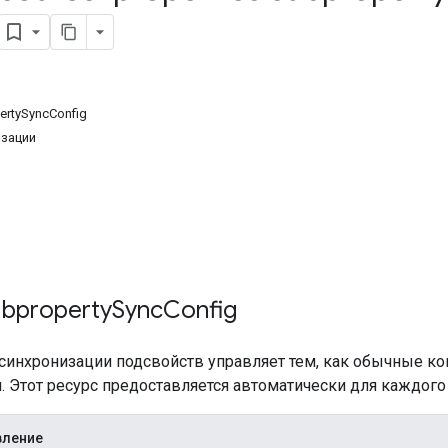
ertySyncConfig
изации
ubproperty
Sync
Config
синхронизации подсвойств управляет тем, как обычные ко
 Этот ресурс предоставляется автоматически для каждого
вление