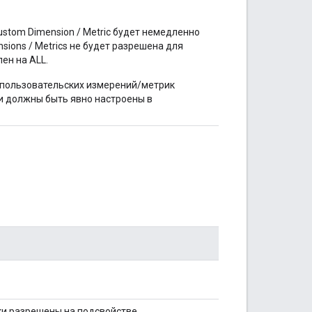
ustom Dimension / Metric будет немедленно
ions / Metrics не будет разрешена для
ен на ALL.
 пользовательских измерений/метрик
и должны быть явно настроены в
и разрешены на подсвойстве.