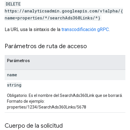
DELETE
les
https://analyticsadmin.googleapis.com/v1alpha/{
name=properties/*/searchAds360Links/*}
rotocolSecrets
kConversionValueSchema
La URL usa la sintaxis de la
transcodificación gRPC
.
LinkProposals
Links
Parámetros de ruta de acceso
Parámetros
name
string
Obligatorio. Es el nombre del SearchAds360Link que se borrará.
Formato de ejemplo:
properties/1234/SearchAds360Links/5678
Cuerpo de la solicitud