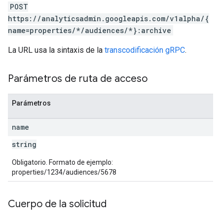
POST
https://analyticsadmin.googleapis.com/v1alpha/{
name=properties/*/audiences/*}:archive
La URL usa la sintaxis de la
transcodificación gRPC
.
Parámetros de ruta de acceso
les
rotocolSecrets
Parámetros
kConversionValueSchema
LinkProposals
name
Links
string
Obligatorio. Formato de ejemplo:
properties/1234/audiences/5678
Cuerpo de la solicitud