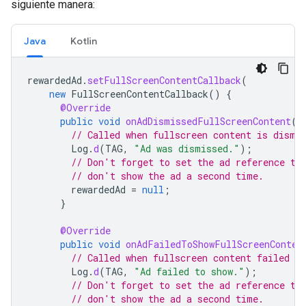
siguiente manera:
Java
Kotlin
rewardedAd
.
setFullScreenContentCallback
(
new
FullScreenContentCallback
()
{
@Override
public
void
onAdDismissedFullScreenContent
()
// Called when fullscreen content is dismi
Log
.
d
(
TAG
,
"Ad was dismissed."
);
// Don't forget to set the ad reference to
// don't show the ad a second time.
rewardedAd
=
null
;
}
@Override
public
void
onAdFailedToShowFullScreenConten
// Called when fullscreen content failed to
Log
.
d
(
TAG
,
"Ad failed to show."
);
// Don't forget to set the ad reference to
// don't show the ad a second time.