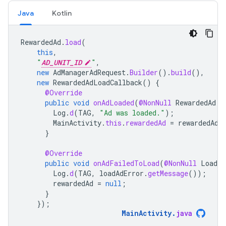
Java
Kotlin
RewardedAd
.
load
(
this
,
"
AD_UNIT_ID
"
,
new
AdManagerAdRequest
.
Builder
().
build
(),
new
RewardedAdLoadCallback
()
{
@Override
public
void
onAdLoaded
(
@NonNull
RewardedAd
r
Log
.
d
(
TAG
,
"Ad was loaded."
);
MainActivity
.
this
.
rewardedAd
=
rewardedAd
;
}
@Override
public
void
onAdFailedToLoad
(
@NonNull
LoadAd
Log
.
d
(
TAG
,
loadAdError
.
getMessage
());
rewardedAd
=
null
;
}
});
MainActivity
.
java