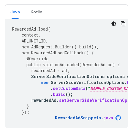
Java
Kotlin
RewardedAd
.
load
(
context
,
AD_UNIT_ID
,
new
AdRequest
.
Builder
().
build
(),
new
RewardedAdLoadCallback
()
{
@Override
public
void
onAdLoaded
(
RewardedAd
ad
)
{
rewardedAd
=
ad
;
ServerSideVerificationOptions
options
=
new
ServerSideVerificationOptions
.
Bu
.
setCustomData
(
"
SAMPLE_CUSTOM_DATA
.
build
();
rewardedAd
.
setServerSideVerificationOpti
}
});
RewardedAdSnippets
.
java