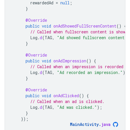
rewardedAd
=
null
;
}
@Override
public
void
onAdShowedFullScreenContent
()
{
// Called when fullscreen content is shown.
Log
.
d
(
TAG
,
"Ad showed fullscreen content."
}
@Override
public
void
onAdImpression
()
{
// Called when an impression is recorded f
Log
.
d
(
TAG
,
"Ad recorded an impression."
);
}
@Override
public
void
onAdClicked
()
{
// Called when an ad is clicked.
Log
.
d
(
TAG
,
"Ad was clicked."
);
}
});
MainActivity
.
java