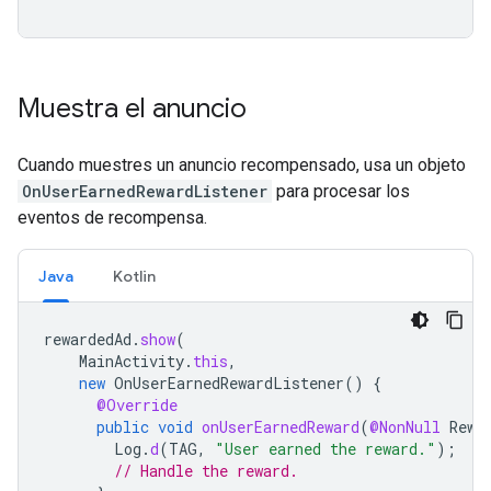
Muestra el anuncio
Cuando muestres un anuncio recompensado, usa un objeto
OnUserEarnedRewardListener
para procesar los
eventos de recompensa.
Java
Kotlin
rewardedAd
.
show
(
MainActivity
.
this
,
new
OnUserEarnedRewardListener
()
{
@Override
public
void
onUserEarnedReward
(
@NonNull
Rewa
Log
.
d
(
TAG
,
"User earned the reward."
);
// Handle the reward.