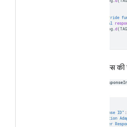
Log
.
d
(
TA
Google Play के डेटा की जानकारी देना
}
जगह की सटीक जानकारी के डेटा से जुड़ी नीति
अमेरिका के निजता कानून
override
fu
User Messaging Platform (UMP) SDK
val
respo
Log
.
d
(
TA
}
विज्ञापनों से जुड़ी समस्या हल करना
विज्ञापन जांचने वाला टूल
अलग-अलग तरह के क्रिएटिव आज़माना
विज्ञापन लोड करने से जुड़ी गड़बड़ियां
जवाब की जानकारी
रिस्पॉन्स क
विज्ञापन रिस्पॉन्स आईडी को Crashlytics में लॉग
करें
चार्ल्स प्रॉक्सी
यहां
ResponseI
नेटवर्क ट्रेसिंग
गया है:
क्रिएटिव की झलक और डिलीवरी टूल
{
ऑप्टिमाइज़ करें
"Response ID"
:
विज्ञापन प्रीलोडिंग
"Mediation Ada
Ad Exchange का डायरेक्ट ऐक्सेस
"Adapter Respo