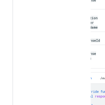
Response
Info
get
Mediation
Adapter
Class
Name
get
Response
Id
get
Response
Extras
Kotlin
Ja
override
fu
val
respo