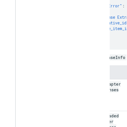
},
"Ad Error"
:
},
"Response Extr
"creative_id
"line_item_i
}
}
ResponseInfo
तरीका
get
Adapter
Responses
get
Loaded
Adapter