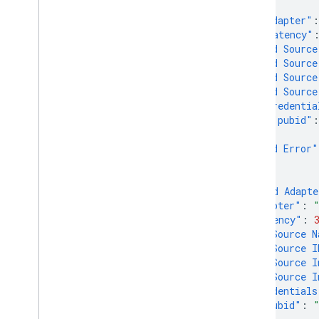
विज्ञापन का मेटाडेटा
{
नेटिव और बैनर विज्ञापनों को एक साथ इस्तेमाल
"Adapter"
:
करना
"Latency"
ग्लोबल सेटिंग
"Ad Source
"Ad Source
इंप्रेशन-लेवल पर विज्ञापन से मिलने वाला रेवेन्यू
"Ad Source
MRAID
"Ad Source
लक्ष्यीकरण
"Credentia
Open Measurement
"pubid"
:
इन-ऐप्लिकेशन ब्राउज़र
},
"Ad Error"
}
],
"Loaded Adapte
"Adapter"
:
"Latency"
:
"Ad Source N
"Ad Source I
"Ad Source I
"Ad Source I
"Credentials
"pubid"
: