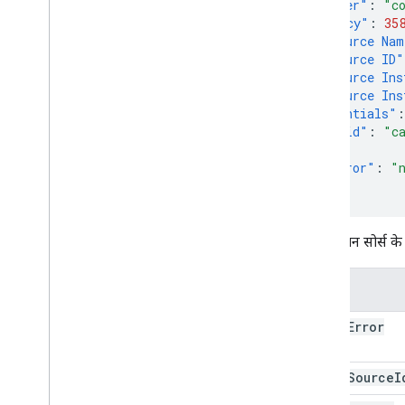
"Adapter"
:
"c
"Latency"
:
35
"Ad Source Nam
"Ad Source ID"
"Ad Source Ins
"Ad Source Ins
"Credentials"
:
"pubid"
:
"c
},
"Ad Error"
:
"
}
हर विज्ञापन सोर्स क
तरीका
get
Ad
Error
get
Ad
Source
I