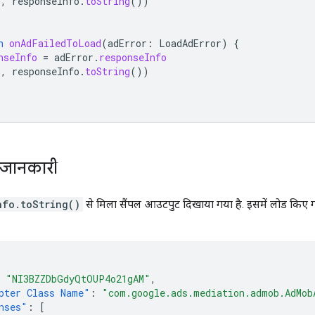
G
,
responseInfo
.
toString
())
n
onAdFailedToLoad
(
adError
:
LoadAdError
)
{
nseInfo
=
adError
.
responseInfo
G
,
responseInfo
.
toString
())
ी जानकारी
nfo.toString()
से मिला सैंपल आउटपुट दिखाया गया है. इसमें लोड किए गए
"NI3BZZDbGdyQtOUP4o21gAM"
,
pter Class Name"
:
"com.google.ads.mediation.admob.AdMob
nses"
:
[