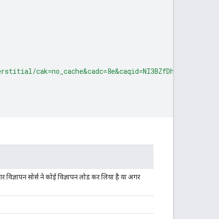
erstitial/cak=no_cache&cadc=8e&caqid=NI3BZfDhGICQtOUP7a
र विज्ञापन सोर्स ने कोई विज्ञापन लोड कर लिया है या अगर