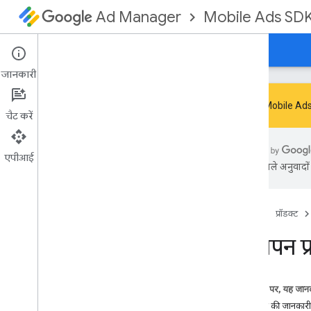
Mobile Ads SD
Ad Manager
गाइड
रेफ़रंस
डाउनलोड करें
सैंपल
सहायता
जानकारी
Google Mobile Ads S
चैट करें
एसडीके के बंद होने और उसके काम न करने की
समस्या को ठीक करना
एपीआई
एआई से मिले अनुवादों म
GMA Next-Gen SDK पर माइग्रेट करना
Google Mobile Ads SDK (लेगसी) सेट अप
करना
रिलीज़ टिप्पणियां
होम पेज
प्रॉडक्ट
SDK टूल के वर्शन माइग्रेट करना
विज्ञापन प
टेस्ट विज्ञापनों को चालू करें
शुरू करने और विज्ञापन लोड करने की प्रोसेस को
ऑप्टिमाइज़ करना
इस पेज पर, यह जानक
एआई टूल का इस्तेमाल करना
रिस्पॉन्स की जानकारी