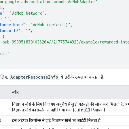
om.google.ads.mediation.admob.AdMobAdapter"
,
85
,
e"
:
"AdMob Network"
,
:
""
,
tance Name"
:
"AdMob (default)"
,
tance ID"
:
""
,
{
a-pub-9939518381636264//21775744923/example/rewarded-int
null"
े लिए,
AdapterResponseInfo
ये तरीके उपलब्ध कराता है:
ब्यौरा
विज्ञापन सोर्स के लिए किए गए अनुरोध से जुड़ी गड़बड़ी की जानकारी मिलती है. अग
null
विज्ञापन सोर्स का इस्तेमाल नहीं किया गया है, तो
दिखाता है.
d
इस अडैप्टर रिस्पॉन्स से जुड़े विज्ञापन सोर्स का आईडी मिलता है.