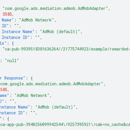
"com.google.ads.mediation.admob.AdMobAdapter"
,
:
3585
,
 Name"
:
"AdMob Network"
,
 ID"
:
""
,
 Instance Name"
:
"AdMob (default)"
,
 Instance ID"
:
""
,
ls"
:
{
"ca-pub-9939518381636264//21775744923/example/rewarded
:
"null"
r Response"
:
{
"com.google.ads.mediation.admob.AdMobAdapter"
,
3585
,
ame"
:
"AdMob Network"
,
D"
:
""
,
nstance Name"
:
"AdMob (default)"
,
nstance ID"
:
""
,
"
:
{
"ca-app-pub-3940256099942544\/9257395921\/cak=no_cache&c