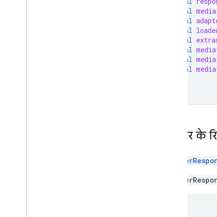
val
respo
val
media
val
adapt
val
loade
val
extra
val
media
val
media
val
media
}
अडैप्टर के र
AdapterRespo
AdapterRespo
{