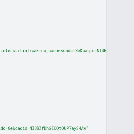
-interstitial/cak=no_cache&cadc=8e&caqid=NI3BZfDhGICQtO
adc=8e&caqid=NI3BZfDhGICQtOUP7ayS4Aw"