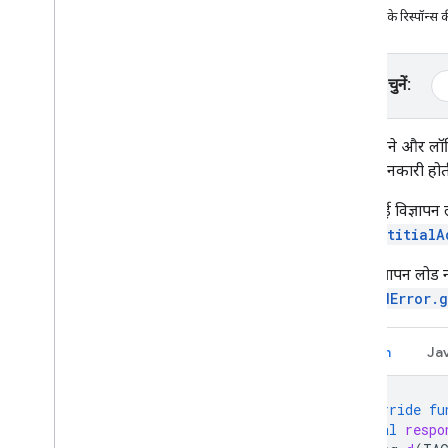
अडैप्टर के रिस्पॉन्स
विज्ञापन फ़ॉर्मैट चुनना
ऐप्लिकेशन खोलने पर दिखने वाला विज्ञापन
बैनर
प्लैटफ़ॉर्म चुनें:
मध्यवर्ती
स्थानीय
इनाम दिया गया
डीबग करने और लॉग
इनाम वाला इंटरस्टीशियल विज्ञापन
बारे में जानकारी ह
अगर कोई विज्ञापन लो
मीडिएशन को इंटिग्रेट करना
InterstitialA
मीडिएशन सेट अप करना
विज्ञापन सोर्स चुनना
अगर विज्ञापन लोड नह
विज्ञापन सोर्स इंटिग्रेट करना
LoadAdError.
बिडिंग से जुड़ी समस्या हल करना
कस्टम इवेंट बनाएं
Kotlin
Ja
निजता को कंट्रोल करना
रणनीतियां
override
fu
विज्ञापन दिखाने के मोड
val
respo