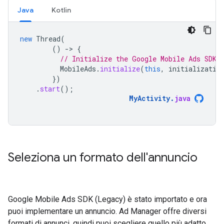
Java
Kotlin
new
Thread
(
()
-
>
{
// Initialize the Google Mobile Ads SDK 
MobileAds
.
initialize
(
this
,
initializatio
})
.
start
();
MyActivity
.
java
Seleziona un formato dell'annuncio
Google Mobile Ads SDK (Legacy)
è stato importato e ora
puoi implementare un annuncio. Ad Manager offre diversi
formati di annunci, quindi puoi scegliere quello più adatto