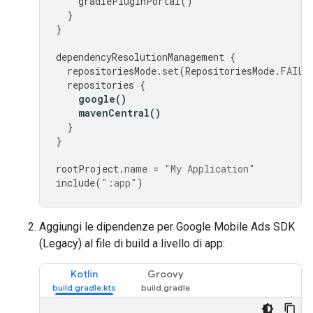
gradlePluginPortal
()
}
}
dependencyResolutionManagement
{
repositoriesMode
.
set
(
RepositoriesMode
.
FAIL_
repositories
{
google
()
mavenCentral
()
}
}
rootProject
.
name
=
"My Application"
include
(
":app"
)
Aggiungi le dipendenze per
Google Mobile Ads SDK
(Legacy)
al file di build a livello di app:
Kotlin
Groovy