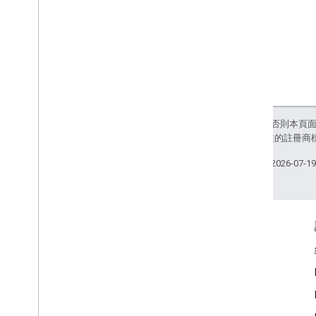
最佳化
廣告預先載入
直接存取 Ad Exchange
廣告中繼資料
結合原生廣告和橫幅廣告
通用設定
除非另有註明，否則本頁
曝光層級廣告收益
和/或其關聯企業的註冊商
MRAID
指定目標
上次更新時間：2026-07-1
Open Measurement
應用程式內瀏覽器
互動交流
Google Developer Program
Google Developer Groups
Google Developer Experts