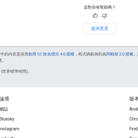
這對你有幫助嗎？
提供意見
面中的內容是採用
創用 CC 姓名標示 4.0 授權
，程式碼範例則為
阿帕契 2.0 授權
。
標。
9 (世界標準時間)。
論壇
版
網誌
And
Bluesky
Chr
Instagram
Fire