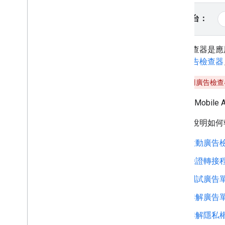
橫幅
選取平台：
插頁式廣告
原生
獎勵廣告
廣告檢查器是應
插頁式獎勵廣告
閱「
廣告檢查器
整合中介服務
警告：
啟用廣告檢查
設定中介服務
Google Mobile 
選擇廣告來源
整合廣告來源
本指南說明如何
排解出價相關問題
建立自訂事件
啟動廣告
驗證轉接
管理隱私設定
策略
測試廣告
廣告放送模式
排解廣告
Google Play 資料揭露
精確位置資料政策
排解隱私