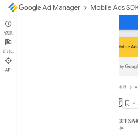
Mobile Ads SD
Ad Manager
指南
參考資料
下載
範例
支援
資訊
Google Mob
即時通訊
處理 SDK 淘汰和停用問題
改用 GMA Next-Gen SDK
API
設定 Google Mobile Ads SDK (舊版)
版本資訊
首頁
產品
A
遷移 SDK 版本
總覽
啟用測試廣告
最佳化初始化和廣告載入程序
使用 AI 工具
這個頁面中的內
必要條件
選擇廣告格式
應用程式開啟頁面廣告