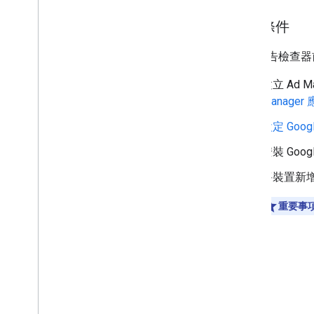
美國州級隱私權法律
User Messaging Platform (UMP) SDK
必要條件
排解廣告問題
使用廣告檢查器
廣告檢查器
建立 Ad 
總覽
Manager
啟動廣告檢查器
驗證轉接程式整合結果
設定
Goog
測試廣告單元
安裝
Goog
排解廣告單元問題
排解隱私權設定問題
將裝置新
複製疑難排解輸出內容
測試廣告素材類型
重要事
廣告載入錯誤
回應資訊
將廣告回應 ID 記錄到 Crashlytics
Charles Proxy
聯播網追蹤
Creative Preview 和廣告放送工具