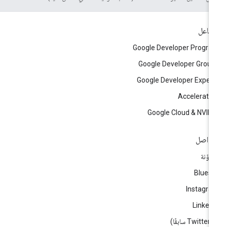
تفاعل
Google Developer Progr
Google Developer Grou
Google Developer Exper
Accelerato
Google Cloud & NVID
تواصل
مدوّنة
Blues
Instagr
Linked
ا)