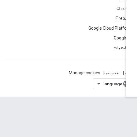
Chrom
Fireba
Google Cloud Platfo
Google 
ّ المنتجات
بنود
الخصوصية
Manage cookies