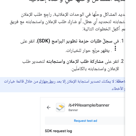
حديد المشاكل وحلّها في الوحدات الإعلانية، راجِع طلب الإعلان
ستجابته لتحديد أي عطل، أو شارِك طلب الإعلان واستجابته مع فريق
دعم. أكمِل الخطوات التالية:
في
سجلّ طلبات حزمة تطوير البرامج (SDK)
، انقر على
more_vert
. يظهر مربّع حوار للخيارات.
انقر على
مشاركة طلب الإعلان واستجابته
لتصدير طلب
الإعلان واستجابته بالكاملَين.
ملاحظة:
لا يمكنك تصدير استجابة الإعلان إلا بعد
ربط جهازك
من خلال قائمة خيارات
 الأخطاء.