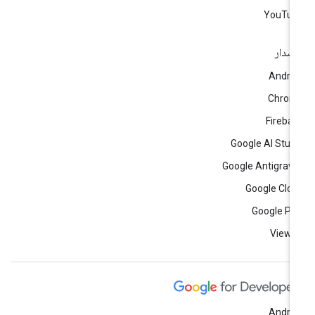
YouTub
إصدار
Andro
Chrom
Fireba
Google AI Stud
Google Antigravi
Google Clo
Google Pl
View a
Andro