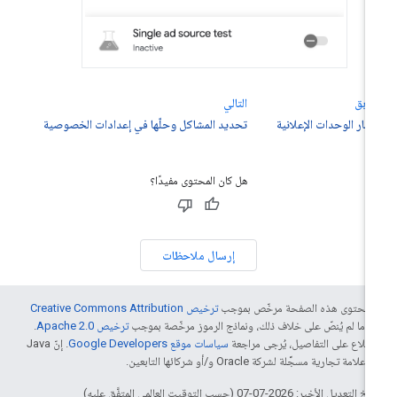
سابق
التالي
تبار الوحدات الإعلانية
تحديد المشاكل وحلّها في إعدادات الخصوصية
هل كان المحتوى مفيدًا؟
إرسال ملاحظات
ّ محتوى هذه الصفحة مرخّص بموجب
ترخيص Creative Commons Attribution
4‏
ما لم يُنصّ على خلاف ذلك، ونماذج الرموز مرخّصة بموجب
ترخيص Apache 2.0‏
.
اطّلاع على التفاصيل، يُرجى مراجعة
سياسات موقع Google Developers‏
. إنّ Java
لامة تجارية مسجَّلة لشركة Oracle و/أو شركائها التابعين.
التعديل الأخير: 2026-07-07 (حسب التوقيت العالمي المتفَّق عليه)