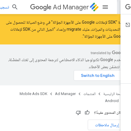
Ad Manager
تسجيل الد
حزمة "SDK لإعلانات Google على الأجهزة الجوّالة" في وضع الصيانة للحصول على
ر التحديثات والميزات، عليك
migrate
و
إعداد "الجيل التالي من SDK لإعلانات
 على الأجهزة الجوّالة"
.
تستخدم Google تكنولوجيا الذكاء الاصطناعي لترجمة المحتوى إلى لغتك المفضّلة،
د تتضمّن بعض الأخطاء.
صفحة الرئيسية
المنتجات
Ad Manager
Mobile Ads SDK
Android
 كان المحتوى مفيدًا؟
إرسال ملاحظات