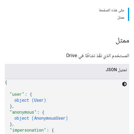
على هذه الصفحة
ممثل
ممثل
المستخدم الذي نفّذ نشاطًا في Drive
تمثيل JSON
{
"user"
: 
{
object (
User
)
}
,
"anonymous"
: 
{
object (
AnonymousUser
)
}
,
"impersonation"
: 
{