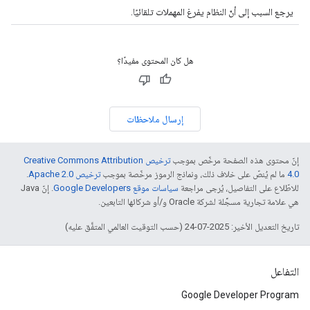
يرجع السبب إلى أنّ النظام يفرغ المهملات تلقائيًا.
هل كان المحتوى مفيدًا؟
إرسال ملاحظات
إنّ محتوى هذه الصفحة مرخّص بموجب
ترخيص Creative Commons Attribution
4.0‏
ما لم يُنصّ على خلاف ذلك، ونماذج الرموز مرخّصة بموجب
ترخيص Apache 2.0‏
.
للاطّلاع على التفاصيل، يُرجى مراجعة
سياسات موقع Google Developers‏
. إنّ Java
هي علامة تجارية مسجَّلة لشركة Oracle و/أو شركائها التابعين.
تاريخ التعديل الأخير: 2025-07-24 (حسب التوقيت العالمي المتفَّق عليه)
التفاعل
Google Developer Program