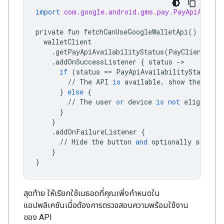
import
com.google.android.gms.pay.PayApiAvaila
private
fun
fetchCanUseGoogleWalletApi
()
{
walletClient
.
getPayApiAvailabilityStatus
(
PayClient
.
Req
.
addOnSuccessListener
{
status
->
if
(
status
==
PayApiAvailabilityStatus
.
A
//
The
API
is
available
,
show
the
butt
}
else
{
//
The
user
or
device
is
not
eligible
f
}
}
.
addOnFailureListener
{
//
Hide
the
button
and
optionally
show
an
}
}
สุดท้าย ให้เรียกใช้เมธอดที่คุณเพิ่งกำหนดใน
แอปพลิเคชันเมื่อต้องการตรวจสอบความพร้อมใช้งาน
ของ API