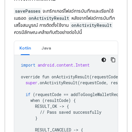
savePasses
จะทริกเกอร์โฟลว์การบันทึกและเรียกใช้
เมธอด
onActivityResult
หลังจากโฟลว์การบันทึก
เสร็จสมบูรณ์ การติดตั้งใช้งาน
onActivityResult
ควรมีลักษณะคล้ายกับตัวอย่างต่อไปนี้
Kotlin
Java
import
android.content.Intent
override
fun
onActivityResult
(
requestCode
:
Int
super
.
onActivityResult
(
requestCode
,
resultCod
if
(
requestCode
==
addToGoogleWalletRequestC
when
(
resultCode
)
{
RESULT_OK
->
{
//
Pass
saved
successfully
}
RESULT_CANCELED
->
{