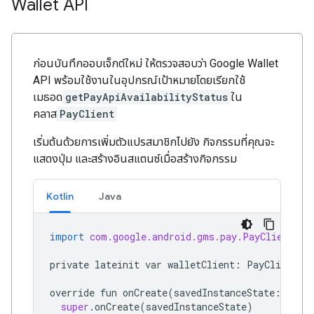
Wallet API
ก่อนบันทึกออบเจ็กต์ใหม่ ให้ตรวจสอบว่า Google Wallet
API พร้อมใช้งานในอุปกรณ์เป้าหมายโดยเรียกใช้
เมธอด
getPayApiAvailabilityStatus
ใน
คลาส
PayClient
เริ่มต้นด้วยการเพิ่มตัวแปรสมาชิกไปยัง กิจกรรมที่คุณจะ
แสดงปุ่ม และสร้างอินสแตนซ์เมื่อสร้างกิจกรรม
Kotlin
Java
import
com.google.android.gms.pay.PayClient
private
lateinit
var
walletClient
:
PayClient
override
fun
onCreate
(
savedInstanceState
:
Bund
super
.
onCreate
(
savedInstanceState
)