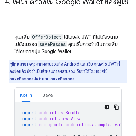
4
.
เพิ่มบัตรลงใน Google Wallet ของผู้ใช้
คุณเพิ่ม
OfferObject
ได้โดยส่ง JWT ที่ไม่ได้ลงนาม
ไปยังเมธอด
savePasses
คุณเริ่มการดำเนินการเพิ่ม
ได้โดยคลิกปุ่ม Google Wallet
หมายเหตุ:
หากผสานรวมทั้ง Android และเว็บ คุณจะใช้ JWT ที่
ลงชื่อแล้ว ซึ่งจำเป็นสำหรับการผสานรวมเว็บซ้ำได้โดยเรียกใช้
savePassesJwt
แทน
savePasses
Kotlin
Java
import
android.os.Bundle
import
android.view.View
import
com.google.android.gms.samples.wallet.d