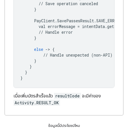
//
Save
operation
canceled
}
PayClient
.
SavePassesResult
.
SAVE_ERROR
->
val
errorMessage
=
intentData
.
getString
//
Handle
error
}
else
->
{
//
Handle
unexpected
(
non
-
API
)
excep
}
}
}
}
เมื่อเพิ่มบัตรสำเร็จแล้ว
resultCode
จะมีค่าของ
Activity.RESULT_OK
ข้อมูลนี้มีประโยชน์ไหม