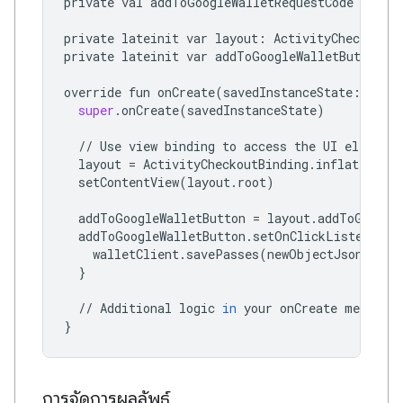
private
val
addToGoogleWalletRequestCode
=
100
private
lateinit
var
layout
:
ActivityCheckoutBi
private
lateinit
var
addToGoogleWalletButton
:
override
fun
onCreate
(
savedInstanceState
:
Bund
super
.
onCreate
(
savedInstanceState
)
//
Use
view
binding
to
access
the
UI
elements
layout
=
ActivityCheckoutBinding
.
inflate
(
layo
setContentView
(
layout
.
root
)
addToGoogleWalletButton
=
layout
.
addToGoogle
addToGoogleWalletButton
.
setOnClickListener
{
walletClient
.
savePasses
(
newObjectJson
,
thi
}
//
Additional
logic
in
your
onCreate
method
}
การจัดการผลลัพธ์