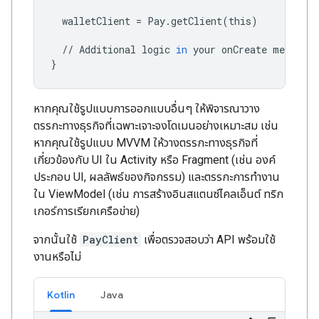
walletClient
=
Pay
.
getClient
(
this
)
//
Additional
logic
in
your
onCreate
method
}
หากคุณใช้รูปแบบการออกแบบอื่นๆ ให้พิจารณาวาง
ตรรกะทางธุรกิจที่เฉพาะเจาะจงโดเมนอย่างเหมาะสม เช่น
หากคุณใช้รูปแบบ MVVM ให้วางตรรกะทางธุรกิจที่
เกี่ยวข้องกับ UI ใน Activity หรือ Fragment (เช่น องค์
ประกอบ UI, ผลลัพธ์ของกิจกรรม) และตรรกะการทำงาน
ใน ViewModel (เช่น การสร้างอินสแตนซ์ไคลเอ็นต์ ทริก
เกอร์การเรียกเครือข่าย)
จากนั้นใช้
PayClient
เพื่อตรวจสอบว่า API พร้อมใช้
งานหรือไม่
Kotlin
Java