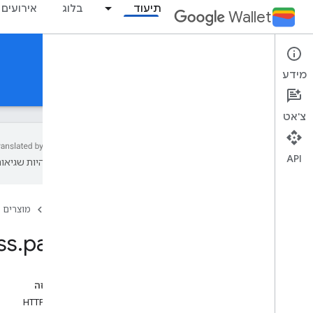
תיעוד
בלוג
אירועים
Wallet
Reference Documentation
מידע
Android
MCP
REST
צ'אט
API
עשויות להיות שגיאות
סקירה כללית
דף הבית
מוצרים
כרטיס לאירוע
ss
.
patch
כרטיס עלייה למטוס
כרטיס גנרי
בדף הזה
מחלקה גנרית
בקשת HTTP