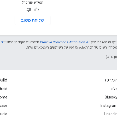
המידע עזר לך?
שליחת משוב
דף זה הוא ברישיון
Creative Commons Attribution 4.0
ודוגמאות הקוד הן ברישיון
.0
מרכז
uild
לוג
roid
rome
Bluesk
ebase
Instagra
tudio
LinkedI