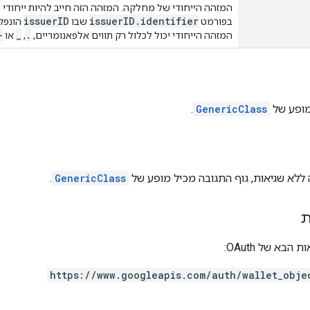
המזהה הייחודי של מחלקה. המזהה הזה חייב להיות ייחודי
issuerID
issuerID.identifier
בפורמט
שבו
הונפק על י
-
_
.
המזהה הייחודי יכול לכלול רק תווים אלפאנומריים,
,
או
מופע של
GenericClass
.
ללא שגיאות, גוף התגובה מכיל מופע של
GenericClass
.
ת
בא של OAuth:
https://www.googleapis.com/auth/wallet_obje