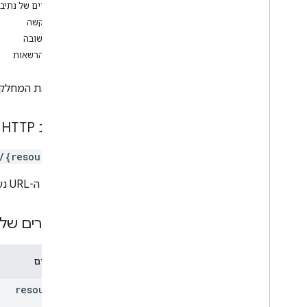
סקירה כללית
פרמטרים של נתיב
get
גוף הבקשה
מקש Insert
גוף התשובה
list
היקפי הרשאות
patch
update
מעדכן את המחלקה 
Genericobject
בקשת HTTP
כרטיס מתנה
/{resourceId}
הונפק על ידי
בכתובת ה-URL נעשה שימוש בתחביר
JWT
פרמטרים של 
כרטיס מועדון לקוחות
פרמטרים
מדיה
resource
Id
שובר פרסום