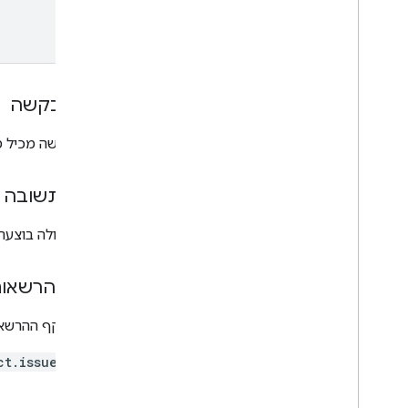
הרשאות
הקשה חכמה
גוף הבקשה
כרטיס לתחבורה ציבורית
גוף הבקשה מכיל 
תוכן פרטי
גוף התשובה
סוגים
אם הפעולה בוצעה 
היקפי הרשאו
נדרש היקף ההרשאות ה
ct.issuer