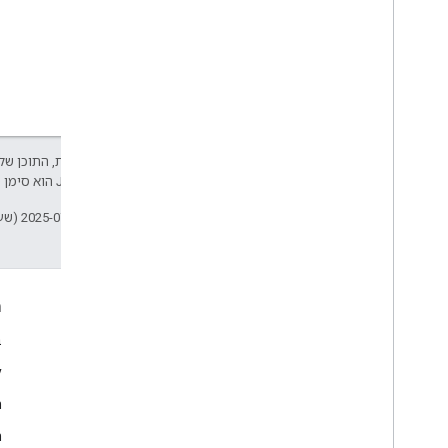
אלא אם צוין אחרת, התוכן של 
Developers‏
.‏ Java הוא סימן מסחרי רשום של חברת Oracle ו/או של השותפים העצמאיים שלה.
עדכון אחרון: 2025-07-25 (שעון UTC).
עניין
ה
Google Developer Program
ב
y
Google Developer Groups
m
Google Developer Experts
n
Accelerators