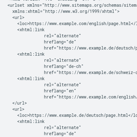
<urlset xmlns="http://www.sitemaps.org/schemas/sitema
  xmlns:xhtml="http://www.w3.org/1999/xhtml">

  <url>

    <loc>https://www.example.com/english/page.html</l
    <xhtml:link

               rel="alternate"

               hreflang="de"

               href="https://www.example.de/deutsch/p
    <xhtml:link

               rel="alternate"

               hreflang="de-ch"

               href="https://www.example.de/schweiz-d
    <xhtml:link

               rel="alternate"

               hreflang="en"

               href="https://www.example.com/english/
  </url>

  <url>

    <loc>https://www.example.de/deutsch/page.html</lo
    <xhtml:link

               rel="alternate"

               hreflang="de"
