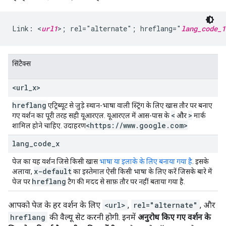
Link: <
url1
>; rel="alternate"; hreflang="
lang_code_1
सिंटैक्स
<url
_
x>
hreflang
एट्रिब्यूट से जुड़े स्थान-भाषा वाली स्ट्रिंग के लिए खास तौर पर बनाए
<
>
गए वर्शन का पूरी तरह सही यूआरएल. यूआरएल में आस-पास के
और
मार्क
<https:
/
/
www
.
google
.
com>
शामिल होने चाहिए.
उदाहरण
lang
_
code
_
x
पेज का यह वर्शन जिसे किसी खास
भाषा या इलाके के लिए बनाया गया है
. इसके
x-default
अलावा,
का इस्तेमाल ऐसी किसी भाषा के लिए करें जिसके बारे में
hreflang
पेज पर
टैग की मदद से साफ़ तौर पर नहीं बताया गया है.
आपको पेज के हर वर्शन के लिए
<url>
,
rel="alternate"
, और
hreflang
की वैल्यू सेट करनी होगी. इनमें
अनुरोध किए गए वर्शन के