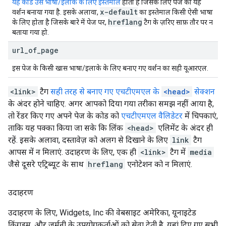
यह कोड उस भाषा/इलाके के लिए इस्तेमाल
होता है जिसके लिए पेज का यह
x-default
वर्शन बनाया गया है. इसके अलावा,
का इस्तेमाल किसी ऐसी भाषा
hreflang
के लिए होता है जिसके बारे में पेज पर,
टैग के ज़रिए साफ़ तौर पर न
बताया गया हो.
url
_
of
_
page
इस पेज के किसी खास भाषा/इलाके के लिए बनाए गए वर्शन का सही यूआरएल.
<link>
टैग
सही तरह से बनाए गए एचटीएमएल के
<head>
सेक्शन
के अंदर होने चाहिए. अगर आपको दिया गया तरीका समझ नहीं आया है,
तो रेंडर किए गए अपने पेज के कोड को
एचटीएमएल वैलिडेटर
में चिपकाएं,
ताकि यह पक्का किया जा सके कि लिंक
<head>
एलिमेंट के अंदर ही
रहें. इसके अलावा, दस्तावेज़ को अलग से दिखाने के लिए
link
टैग
आपस में न मिलाएं. उदाहरण के लिए, एक ही
<link>
टैग में
media
जैसे दूसरे एट्रिब्यूट के साथ
hreflang
एनोटेशन को न मिलाएं.
उदाहरण
उदाहरण के लिए, Widgets, Inc की वेबसाइट अमेरिका, यूनाइटेड
किंगडम, और जर्मनी के उपयोगकर्ताओं को सेवा देती है. यहां दिए गए सभी