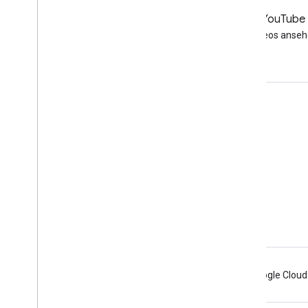
LinkedIn
YouTube
Folgen Sie uns auf LinkedIn
Videos anse
Zum Support
Öffnen Sie das Hilfeforum
Frage zu den Sprechstunden einreichen
Spam, Phishing oder Malware melden
Weitere Supportressourcen
Android
Chrome
Firebase
Google Cloud