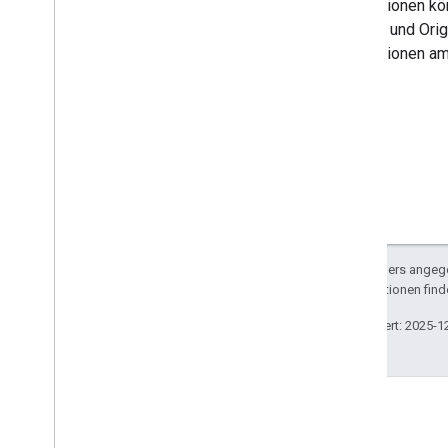
Rezensionen könn
Qualität und Ori
Rezensionen am 
Sofern nicht anders angege
Weitere Informationen find
Zuletzt aktualisiert: 2025-1