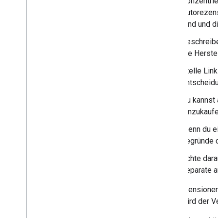
Konzentrie
Autorezens
sind und d
Beschreibe
die Herste
Stelle Lin
Entscheidu
Du kannst 
einzukaufe
Wenn du ei
begründe d
Achte dara
separate a
Für Rezensionen 
folgt, wird der 