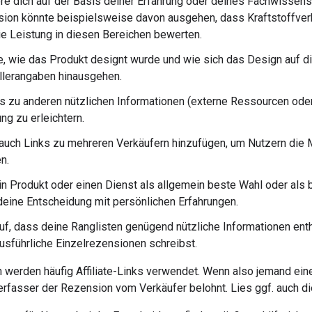
re dich auf der Basis deiner Erfahrung oder deines Fachwissens
ion könnte beispielsweise davon ausgehen, dass Kraftstoffverb
ie Leistung in diesen Bereichen bewerten.
, wie das Produkt designt wurde und wie sich das Design auf di
llerangaben hinausgehen.
ks zu anderen nützlichen Informationen (externe Ressourcen ode
ng zu erleichtern.
auch Links zu mehreren Verkäufern hinzufügen, um Nutzern die M
n.
n Produkt oder einen Dienst als allgemein beste Wahl oder als
eine Entscheidung mit persönlichen Erfahrungen.
uf, dass deine Ranglisten genügend nützliche Informationen enth
usführliche Einzelrezensionen schreibst.
werden häufig Affiliate-Links verwendet. Wenn also jemand eine
Verfasser der Rezension vom Verkäufer belohnt. Lies ggf. auch d