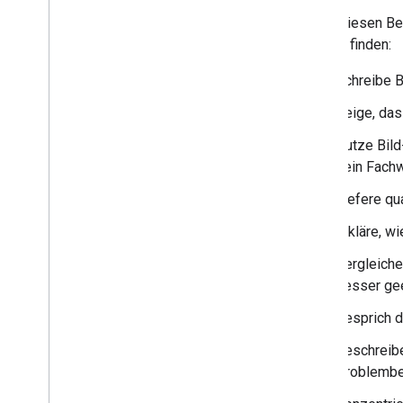
E-Commerce
Folge diesen Be
Übersicht
leichter finden:
Wo Inhalte erscheinen können
Produktdaten teilen
Schreibe 
Strukturierte Daten verwenden
Zeige, das
Neue Website veröffentlichen
Hochwertige Rezensionen
Nutze Bild
schreiben
dein Fach
URL-Struktur entwerfen
Liefere qu
E-Commerce-Websitestruktur
Paginierung
,
inkrementeller
Erkläre, w
Seitenaufbau und Suche
International und mehrsprachig
Vergleiche
Anstößige Inhalte
besser gee
Besprich d
Beschreibe
Problembe