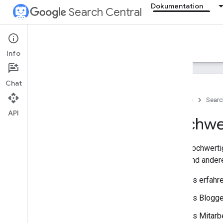
Dokumentation
Search Central
Documentation
Info
Einführung
Chat
Grundlagen der Google Suche
Startseite
Searc
API
SEO-Grundlagen
Hochwer
Crawling und Indexierung
Durch hochwerti
Filme und ander
Ranking und Darstellung in der
Suche
Als erfahr
Monitoring und Fehlerbehebung
Als Blogge
Als Mitarb
Websitespezifische Leitfäden