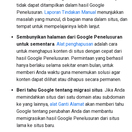
tidak dapat ditampilkan dalam hasil Google
Penelusuran.
Laporan Tindakan Manual
menunjukkan
masalah yang muncul, di bagian mana dalam situs, dan
tempat untuk mempelajarinya lebih lanjut.
Sembunyikan halaman dari Google Penelusuran
untuk sementara
.
Alat penghapusan
adalah cara
untuk menghapus konten di situs dengan cepat dari
hasil Google Penelusuran. Permintaan yang berhasil
hanya berlaku selama sekitar enam bulan, untuk
memberi Anda waktu guna menemukan solusi agar
konten dapat dilihat atau dihapus secara permanen.
Beri tahu Google tentang migrasi situs
. Jika Anda
memindahkan situs dari satu domain atau subdomain
ke yang lainnya,
alat Ganti Alamat
akan memberi tahu
Google tentang perubahan Anda dan membantu
memigrasikan hasil Google Penelusuran dari situs
lama ke situs baru.