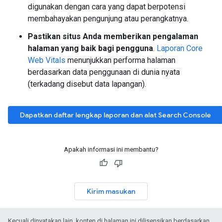
digunakan dengan cara yang dapat berpotensi
membahayakan pengunjung atau perangkatnya.
Pastikan situs Anda memberikan pengalaman
halaman yang baik bagi pengguna
.
Laporan Core
Web Vitals
menunjukkan performa halaman
berdasarkan data penggunaan di dunia nyata
(terkadang disebut data lapangan).
Dapatkan daftar lengkap laporan dan alat Search Console
Apakah informasi ini membantu?
Kirim masukan
Kecuali dinyatakan lain, konten di halaman ini dilisensikan berdasarkan