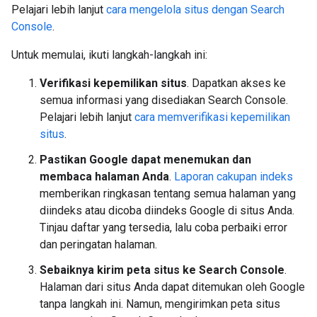
Pelajari lebih lanjut
cara mengelola situs dengan Search
Console
.
Untuk memulai, ikuti langkah-langkah ini:
Verifikasi kepemilikan situs
. Dapatkan akses ke
semua informasi yang disediakan Search Console.
Pelajari lebih lanjut
cara memverifikasi kepemilikan
situs
.
Pastikan Google dapat menemukan dan
membaca halaman Anda
.
Laporan cakupan indeks
memberikan ringkasan tentang semua halaman yang
diindeks atau dicoba diindeks Google di situs Anda.
Tinjau daftar yang tersedia, lalu coba perbaiki error
dan peringatan halaman.
Sebaiknya kirim peta situs ke Search Console
.
Halaman dari situs Anda dapat ditemukan oleh Google
tanpa langkah ini. Namun, mengirimkan peta situs