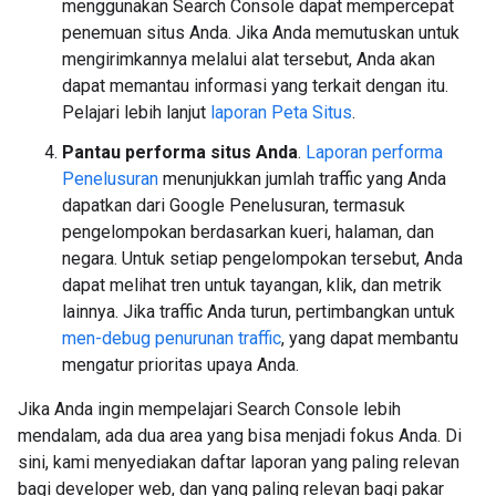
menggunakan Search Console dapat mempercepat
penemuan situs Anda. Jika Anda memutuskan untuk
mengirimkannya melalui alat tersebut, Anda akan
dapat memantau informasi yang terkait dengan itu.
Pelajari lebih lanjut
laporan Peta Situs
.
Pantau performa situs Anda
.
Laporan performa
Penelusuran
menunjukkan jumlah traffic yang Anda
dapatkan dari Google Penelusuran, termasuk
pengelompokan berdasarkan kueri, halaman, dan
negara. Untuk setiap pengelompokan tersebut, Anda
dapat melihat tren untuk tayangan, klik, dan metrik
lainnya. Jika traffic Anda turun, pertimbangkan untuk
men-debug penurunan traffic
, yang dapat membantu
mengatur prioritas upaya Anda.
Jika Anda ingin mempelajari Search Console lebih
mendalam, ada dua area yang bisa menjadi fokus Anda. Di
sini, kami menyediakan daftar laporan yang paling relevan
bagi developer web, dan yang paling relevan bagi pakar