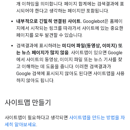
개 이하임을 의미합니다. 페이지 합계에는 검색결과에 표
시되어야 한다고 생각하는 페이지만 포함됩니다.
내부적으로 긴밀히 연결된 사이트.
Googlebot은 홈페이
지에서 시작되는 링크를 따라가서 사이트에 있는 중요한
페이지를 모두 발견할 수 있습니다.
검색결과에 표시하려는
미디어 파일(동영상, 이미지) 또
는 뉴스 페이지가 많지 않음
. 사이트맵이 있으면 Google
에서 사이트의 동영상, 이미지 파일 또는 뉴스 기사를 찾
고 이해하는 데 도움을 줍니다. 이러한 검색결과가
Google 검색에 표시되지 않아도 된다면 사이트맵을 사용
하지 않아도 됩니다.
사이트맵 만들기
사이트맵이 필요하다고 생각되면
사이트맵을 만드는 방법을 자
세히 알아보세요
.