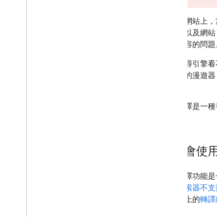
做為解決方案。
標準化
在某些網站上，當
行動版網站和行動版內容優先索引系
統
內容，以及網站 
AMP
顯示內容的問題。其
Java
Script
如果搜尋引擎看不
瞭解 Java
Script 搜尋引擎最佳化
(SEO) 基礎知識
生內容的漫遊器，
修正會影響搜尋體驗的 Java
Script
本。
問題
修正延遲載入內容
動態轉譯是一種
使用動態轉譯功能做為暫時替
代方案
網頁與內容中繼資料
移除
可能會使
網站遷移與變更
動態轉譯功能是一
排名與搜尋外觀
用了
檢索器不支援的
如網路上的
轉譯
監控和偵錯