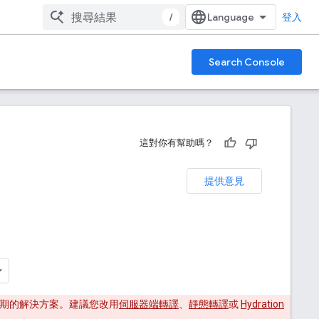
/
登入
Search Console
這對你有幫助嗎？
提供意見
非長期的解決方案。建議您改用
伺服器端轉譯
、
靜態轉譯
或
Hydration