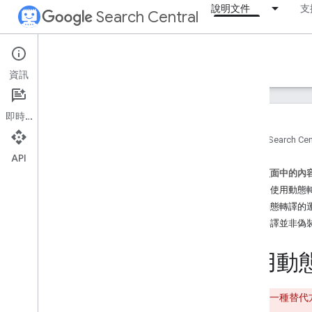
說明文件
支
Search Central
Documentation
資訊
簡介
即時通訊
搜尋基礎入門
首頁
Search Cen
API
SEO 基礎知識
這個頁面中的內
可能會使用動態
檢索及建立索引
瞭解動態轉譯的
總覽
動態轉譯並非偽
Google 可建立索引的檔案類型
網址結構
使用動
連結
Sitemap
檢索器管理
動態轉譯是一種替代方
robots
.
txt