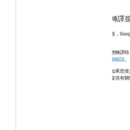
動態轉譯
一般來說，Goog
為。
設定動態轉譯時，
處理這個錯誤
。
但是，如果您使
使用者提供有關