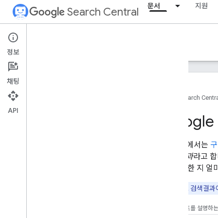
문서
지원
Search Central
Documentation
정보
소개
채팅
검색 Essentials
홈
Search Centr
API
검색엔진 최적화 기초
Googl
크롤링 및 색인 생성
Google에서는
구
리치 결과
라고 합
순위 및 검색 노출
요. 시작한 지 
개요
AI 기능
참고
: 실제로 검색결과
서명일
파비콘
내 웹사이트를 설명하는
추천 스니펫