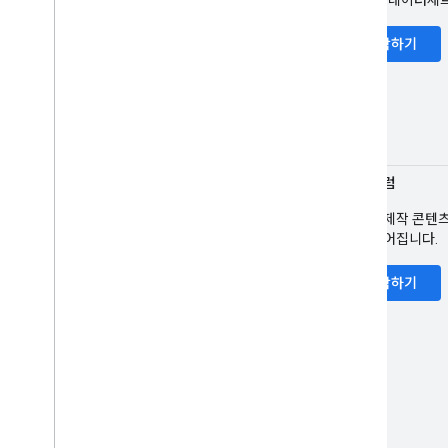
프로필 페이지
Q&A
시작하기
레시피
리뷰 스니펫
소프트웨어 앱
Speakable
구독 및 페이월 콘텐츠
공유숙박
토론 포럼
동영상
사용자 제작 콘텐
제목 링크
론이 이어집니다.
번역된 특성
동영상
시작하기
시각적 요소 갤러리
웹 스토리
얼리 어답터 프로그램
모니터링 및 디버깅
사이트별 가이드