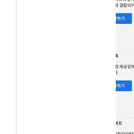
중 하나와 결합되어
기사
도서 작업
시작하기
탐색경로
캐러셀
과정 목록
데이터 세트
토론 포럼
과정 목록
교육 Q&A
고용주 누계 평점
해당 과정 제공업체
사실확인
있습니다.
이벤트
이미지 메타데이터
시작하기
채용 정보
현지 업체
수학 문제 풀이
영화 캐러셀
조직
데이터 세트
쇼핑
Google 데이터