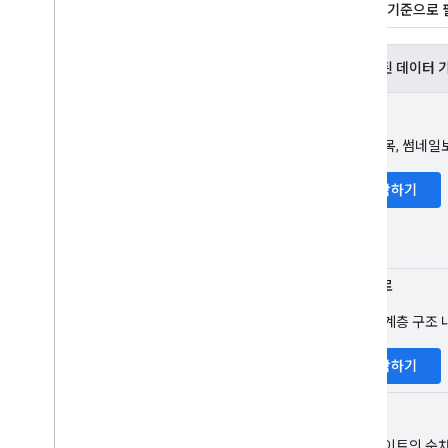
다음 기준으로 
유연한 샘플링
Google 디스커버
구조화된 데이터 
이미지
유명한 장소
기사
페이지 경험
선호하는 출처
기사 제목, 썸네일
순위 시스템
시작하기
순위 업데이트
사이트 이름
사이트링크
스니펫
구조화된 데이터
탐색경로
구조화된 데이터의 작동 방식 이해
사이트 계층 구조 
구조화된 데이터 일반 가이드라인
인리치드 검색결과
시작하기
자바스크립트로 구조화된 데이터 생
성
캐러셀
기능 가이드
모든 구조화된 데이터 기능
단일 사이트의 순차