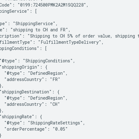
Code": "0199:724500PMK2A2M1SQQ228",

pingService": [

pe": "ShippingService",

e": "shipping to CH and FR",

cription": "Shipping to CH 5% of order value, shipping t
fillmentType": "FulfillmentTypeDelivery",

ppingConditions": [

"@type": "ShippingConditions",

"shippingOrigin": {

  "@type": "DefinedRegion",

  "addressCountry": "FR"

,

"shippingDestination": {

  "@type": "DefinedRegion",

  "addressCountry": "CH"

,

"shippingRate": {

  "@type": "ShippingRateSettings",

  "orderPercentage": "0.05"


