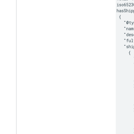
        "iso6523
        "hasShip
          {

            "@ty
            "nam
            "des
            "ful
            "shi
              {

                
                
                
                
                }
                
                
                
                }
                
                
                
                }