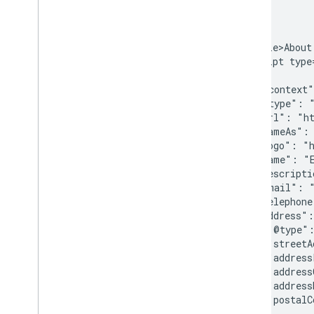
サイト固有のガイド
<html>

  <head>

    <title>About
    <script type
    {

      "@context"
      "@type": "
      "url": "ht
      "sameAs": 
      "logo": "h
      "name": "E
      "descripti
      "email": "
      "telephone
      "address":
        "@type":
        "streetA
        "address
        "address
        "address
        "postalC
      },
