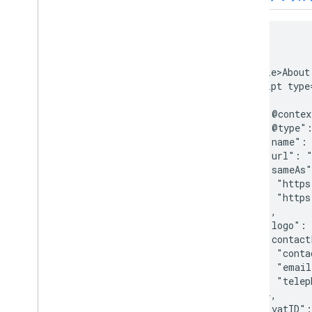
<html>

  <head>

    <title>About
    <script type
      {

        "@contex
        "@type":
        "name": 
        "url": "
        "sameAs"
          "https
          "https
        ],

        "logo": 
        "contact
          "conta
          "email
          "telep
        },

        "vatID":