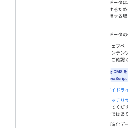
構造化データは
すべての構造化データ機能
を分類するため
記事
めて使用する場
書籍アクション
い。
パンくずリスト
カルーセル
構造化データの
コースリスト
データセット
ウェブペ
ディスカッション フォーラム
コンテン
教育向け Q&A
をご確認
雇用主の総合評価
CMS 
ファクト チェック
JavaScr
イベント
画像メタデータ
ガイドラ
求人情報
ローカル ビジネス
リッチリザ
数学の解法
してくだ
映画カルーセル
けではあ
組織
構造化デ
ショッピング