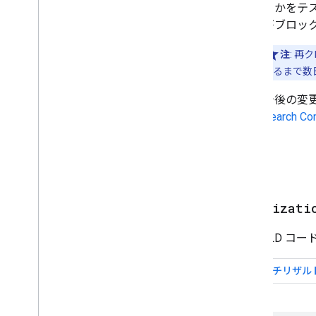
るかをテスト
プロフィール ページ
がブロッ
Q＆A
レシピ
注
: 
クチコミ抜粋
するまで数
ソフトウェア アプリ
今後の変更
読み上げ可能
Search Co
定期購入とペイウォール コン
テンツ
民泊
動画
例
タイトルリンク
翻訳された機能
Organizati
動画
視覚要素ギャラリー
JSON-LD 
ウェブ ストーリー
先行ユーザー プログラム
モニタリングとデバッグ