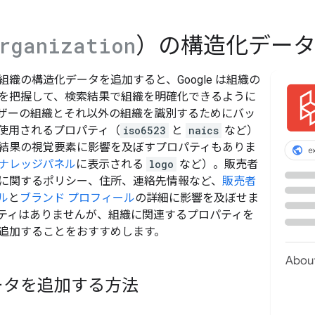
）の構造化デー
rganization
織の構造化データを追加すると、Google は組織の
を把握して、検索結果で組織を明確化できるように
ザーの組織とそれ以外の組織を識別するためにバッ
使用されるプロパティ（
iso6523
と
naics
など）
結果の視覚要素に影響を及ぼすプロパティもありま
ナレッジパネル
に表示される
logo
など）。販売者
に関するポリシー、住所、連絡先情報など、
販売者
ル
と
ブランド プロフィール
の詳細に影響を及ぼせま
ティはありませんが、組織に関連するプロパティを
追加することをおすすめします。
ータを追加する方法