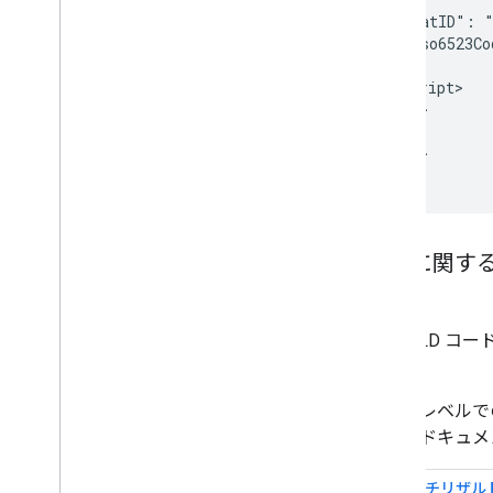
      "vatID": "
      "iso6523Co
    }

    </script>

  </head>

  <body>

  </body>

</html>
配送に関す
JSON-LD
します。
販売者レベルで
ップ
のドキュメ