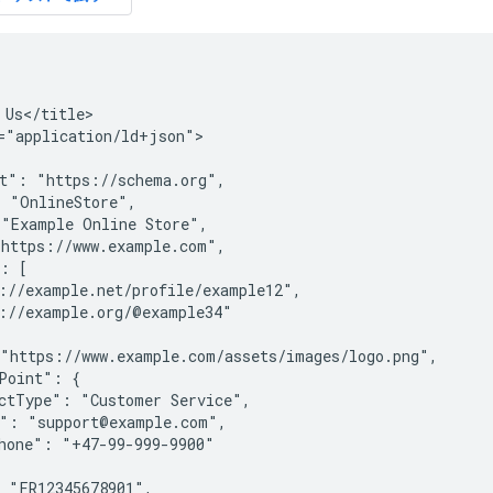
 Us</title>

="application/ld+json">

t": "https://schema.org",

 "OnlineStore",

"Example Online Store",

https://www.example.com",

: [

://example.net/profile/example12",

://example.org/@example34"

"https://www.example.com/assets/images/logo.png",

Point": {

ctType": "Customer Service",

": "support@example.com",

hone": "+47-99-999-9900"

 "FR12345678901",
