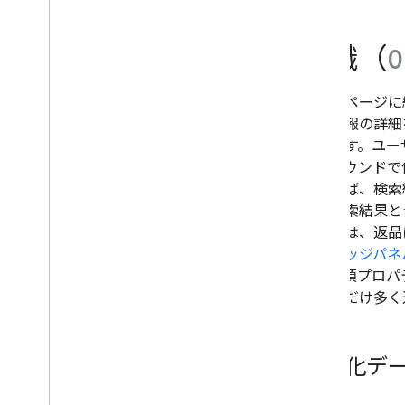
Flexible Sampling
Google Discover
組織（
O
画像
地域に関連する機能
ホームページに組
ページ エクスペリエンス
管理情報の詳細
信頼を置いている情報源
なります。ユー
ランキング システム
クグラウンドで
ランキングの更新情報
もあれば、検索
サイト名
す（検索結果と
サイトリンク
の場合は、返品
スニペット
のナレッジパネ
構造化データ
す。必須プロパ
構造化データの仕組みについて
できるだけ多く
構造化データに関する一般的なガ
イドライン
エンリッチ リザルト
Java
Script を使用して構造化デー
構造化デ
タを生成する
機能ガイド