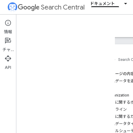
ドキュメント
Search Central
Documentation
情報
はじめに
チャット
検索の基本事項
ホーム
Search C
API
SEO の基礎
このページの内
構造化データを
クロールとインデックス登録
例
Organization
ランキングと検索での見え方
配送に関するポリ
概要
ガイドライン
AI 機能
技術に関する
署名日
構造化データタ
ファビコン
トラブルシュー
強調スニペット