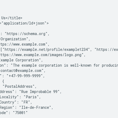
 Us</title>

="application/ld+json">

: "https://schema.org",

Organization",

tps://www.example.com",

["https://example.net/profile/example1234", "https://ex
ttps://www.example.com/images/logo.png",

xample Corporation",

on": "The example corporation is well-known for producin
contact@example.com",

": "+47-99-999-9999",

 {

 "PostalAddress",

ddress": "Rue Improbable 99",

Locality": "Paris",

Country": "FR",

Region": "Ile-de-France",

ode": "75001"
