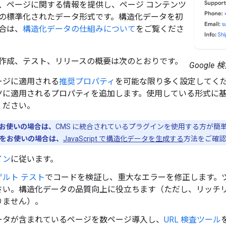
、ページに関する情報を提供し、ページ コンテンツ
の標準化されたデータ形式です。構造化データを初
合は、
構造化データの仕組みについて
をご覧くださ
作成、テスト、リリースの概要は次のとおりです。
Googl
ージに適用される
推奨プロパティ
を可能な限り多く設定してく
ツに適用されるプロパティを追加します。使用している形式に
ください。
をお使いの場合は、
CMS に統合されているプラグインを使用する方が簡
ipt をお使いの場合は、
JavaScript で構造化データを生成する
方法をご確認
イン
に従います。
ルト テスト
でコードを検証し、重大なエラーを修正します。
さい。構造化データの品質向上に役立ちます（ただし、リッチ
りません）。
ータが含まれているページを数ページ導入し、
URL 検査ツール