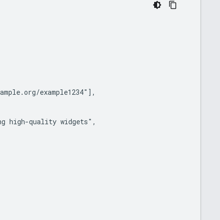
ample.org/example1234"],

g high-quality widgets",
