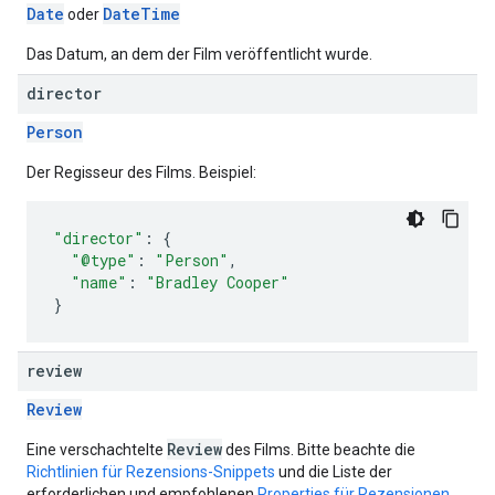
Date
Date
Time
oder
Das Datum, an dem der Film veröffentlicht wurde.
director
Person
Der Regisseur des Films. Beispiel:
"director"
:
{
"@type"
:
"Person"
,
"name"
:
"Bradley Cooper"
}
review
Review
Review
Eine verschachtelte
des Films. Bitte beachte die
Richtlinien für Rezensions-Snippets
und die Liste der
erforderlichen und empfohlenen
Properties für Rezensionen
.