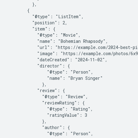
          },

        {

          "@type": "ListItem",

          "position": 2,

          "item": {

            "@type": "Movie",

            "name": "Bohemian Rhapsody",

            "url": "https://example.com/2024-best-pi
            "image": "https://example.com/photos/6x9
            "dateCreated": "2024-11-02",

            "director": {

                "@type": "Person",

                "name": "Bryan Singer"

              },

            "review": {

              "@type": "Review",

              "reviewRating": {

                "@type": "Rating",

                "ratingValue": 3

              },

              "author": {

                "@type": "Person",
