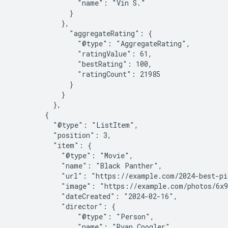
                "name": "Vin S."

              }

            },

              "aggregateRating": {

                "@type": "AggregateRating",

                "ratingValue": 61,

                "bestRating": 100,

                "ratingCount": 21985

              }

            }

          },

        {

          "@type": "ListItem",

          "position": 3,

          "item": {

            "@type": "Movie",

            "name": "Black Panther",

            "url": "https://example.com/2024-best-pi
            "image": "https://example.com/photos/6x9
            "dateCreated": "2024-02-16",

            "director": {

                "@type": "Person",

                "name": "Ryan Coogler"
