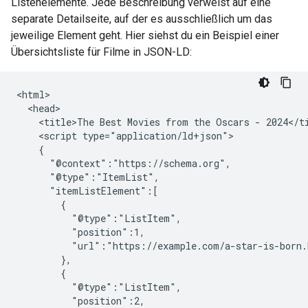
Listenelemente. Jede Beschreibung verweist auf eine
separate Detailseite, auf der es ausschließlich um das
jeweilige Element geht. Hier siehst du ein Beispiel einer
Übersichtsliste für Filme in JSON-LD:
<html>

  <head>

    <title>The Best Movies from the Oscars - 2024</ti
    <script type="application/ld+json">

    {

      "@context":"https://schema.org",

      "@type":"ItemList",

      "itemListElement":[

        {

          "@type":"ListItem",

          "position":1,

          "url":"https://example.com/a-star-is-born.
        },

        {

          "@type":"ListItem",

          "position":2,
