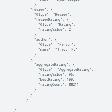
              },

            "review": {

              "@type": "Review",

              "reviewRating": {

                "@type": "Rating",

                "ratingValue": 2

              },

              "author": {

                "@type": "Person",

                "name": "Trevor R."

              }

            },

              "aggregateRating": {

                "@type": "AggregateRating",

                "ratingValue": 96,

                "bestRating": 100,

                "ratingCount": 88211

              }

            }

          }

      ]

    }
