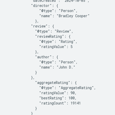
            "dateCreated": "2024-10-05",

            "director": {

                "@type": "Person",

                "name": "Bradley Cooper"

              },

            "review": {

              "@type": "Review",

              "reviewRating": {

                "@type": "Rating",

                "ratingValue": 5

              },

              "author": {

                "@type": "Person",

                "name": "John D."

              }

            },

              "aggregateRating": {

                "@type": "AggregateRating",

                "ratingValue": 90,

                "bestRating": 100,

                "ratingCount": 19141

              }

            }
