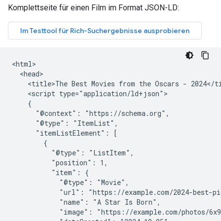
Komplettseite für einen Film im Format JSON-LD:
<html>

  <head>

    <title>The Best Movies from the Oscars - 2024</ti
    <script type="application/ld+json">

    {

      "@context": "https://schema.org",

      "@type": "ItemList",

      "itemListElement": [

        {

          "@type": "ListItem",

          "position": 1,

          "item": {

            "@type": "Movie",

            "url": "https://example.com/2024-best-pi
            "name": "A Star Is Born",

            "image": "https://example.com/photos/6x9