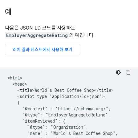
예
다음은 JSON-LD 코드를 사용하는
EmployerAggregateRating
의 예입니다.
<html>

  <head>

    <title>World's Best Coffee Shop</title>

    <script type="application/ld+json">

    {

      "@context" : "https://schema.org/",

      "@type": "EmployerAggregateRating",

      "itemReviewed": {

        "@type": "Organization",

        "name" : "World's Best Coffee Shop",
