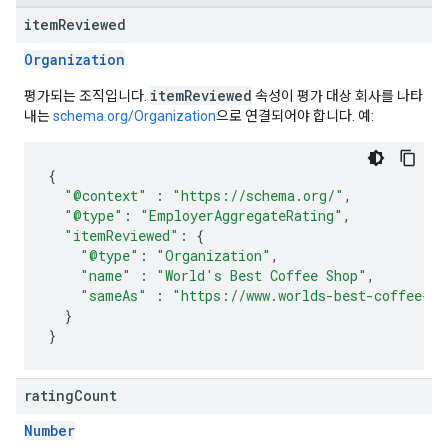
item
Reviewed
Organization
itemReviewed
평가되는 조직입니다.
속성이 평가 대상 회사를 나타
내는
schema.org/Organization
으로 연결되어야 합니다. 예:
{
"@context"
:
"https://schema.org/"
,
"@type"
:
"EmployerAggregateRating"
,
"itemReviewed"
:
{
"@type"
:
"Organization"
,
"name"
:
"World's Best Coffee Shop"
,
"sameAs"
:
"https://www.worlds-best-coffee-sh
}
}
rating
Count
Number