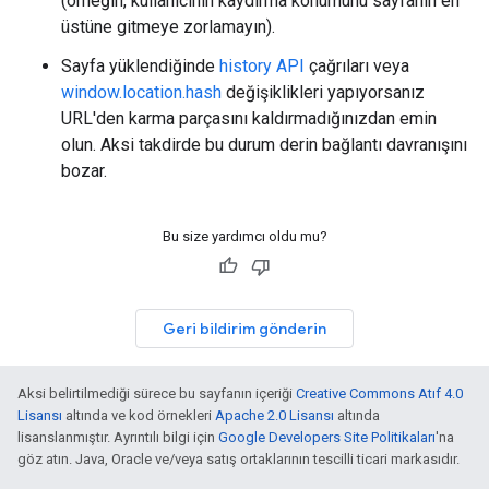
(örneğin, kullanıcının kaydırma konumunu sayfanın en
üstüne gitmeye zorlamayın).
Sayfa yüklendiğinde
history API
çağrıları veya
window.location.hash
değişiklikleri yapıyorsanız
URL'den karma parçasını kaldırmadığınızdan emin
olun. Aksi takdirde bu durum derin bağlantı davranışını
bozar.
Bu size yardımcı oldu mu?
Geri bildirim gönderin
Aksi belirtilmediği sürece bu sayfanın içeriği
Creative Commons Atıf 4.0
Lisansı
altında ve kod örnekleri
Apache 2.0 Lisansı
altında
lisanslanmıştır. Ayrıntılı bilgi için
Google Developers Site Politikaları
'na
göz atın. Java, Oracle ve/veya satış ortaklarının tescilli ticari markasıdır.