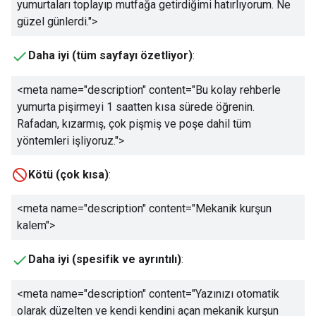
yumurtaları toplayıp mutfağa getirdiğimi hatırlıyorum. Ne
güzel günlerdi.
">
Daha iyi (tüm sayfayı özetliyor)
:
<meta name="description" content="
Bu kolay rehberle
yumurta pişirmeyi 1 saatten kısa sürede öğrenin.
Rafadan, kızarmış, çok pişmiş ve poşe dahil tüm
yöntemleri işliyoruz.
">
Kötü (çok kısa)
:
<meta name="description" content="
Mekanik kurşun
kalem
">
Daha iyi (spesifik ve ayrıntılı)
:
<meta name="description" content="
Yazınızı otomatik
olarak düzelten ve kendi kendini açan mekanik kurşun