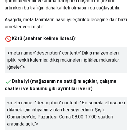
görüntülenebilir ve arama trafiğinizi başarılı bir şekilde
artırırken bu trafiğin daha kaliteli olmasını da sağlayabilir.
Aşağıda, meta tanımların nasıl iyileştirilebileceğine dair bazı
örnekler verilmiştir:
Kötü (anahtar kelime listesi)
:
<meta name="description" content="
Dikiş malzemeleri,
iplik, renkli kalemler, dikiş makineleri, iplikler, makaralar,
iğneler
">
Daha iyi (mağazanın ne sattığını açıklar, çalışma
saatleri ve konumu gibi ayrıntıları verir)
:
<meta name="description" content="
Bir sonraki elbisenizi
dikmek için ihtiyacınız olan her şeyi edinin. Şişli,
Osmanbey'de, Pazartesi-Cuma 08:00-17:00 saatleri
arasında açık.
">