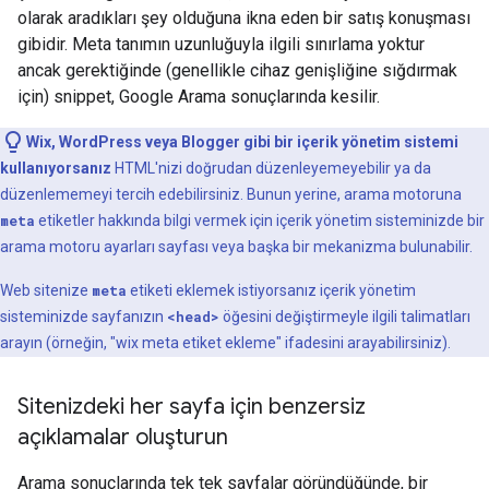
olarak aradıkları şey olduğuna ikna eden bir satış konuşması
gibidir. Meta tanımın uzunluğuyla ilgili sınırlama yoktur
ancak gerektiğinde (genellikle cihaz genişliğine sığdırmak
için) snippet, Google Arama sonuçlarında kesilir.
Wix, WordPress veya Blogger gibi bir içerik yönetim sistemi
kullanıyorsanız
HTML'nizi doğrudan düzenleyemeyebilir ya da
düzenlememeyi tercih edebilirsiniz. Bunun yerine, arama motoruna
meta
etiketler hakkında bilgi vermek için içerik yönetim sisteminizde bir
arama motoru ayarları sayfası veya başka bir mekanizma bulunabilir.
Web sitenize
meta
etiketi eklemek istiyorsanız içerik yönetim
sisteminizde sayfanızın
<head>
öğesini değiştirmeyle ilgili talimatları
arayın (örneğin, "wix
meta
etiket ekleme" ifadesini arayabilirsiniz).
Sitenizdeki her sayfa için benzersiz
açıklamalar oluşturun
Arama sonuçlarında tek tek sayfalar göründüğünde, bir