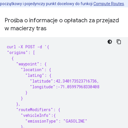
początkowy i pojedynczy punkt docelowy do funkcji
Compute Routes
.
Prośba o informacje o opłatach za przejazd
w macierzy tras
curl -X POST -d '{
"origins": [
  {
    "waypoint": {
      "location": {
        "latLng": {
          "latitude":42.340173523716736,
          "longitude":-71.05997968330408
        }
      }
    },
    "routeModifiers": {
      "vehicleInfo":{
        "emissionType": "GASOLINE"
      },