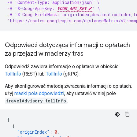
-H 'Content-Type: application/json' \
-H 'X-Goog-Api-Key: 
YOUR_API_KEY
' \
-H 'X-Goog-FieldMask: originIndex,destinationIndex,t
'https://routes.googleapis.com/distanceMatrix/v2:com
Odpowiedź dotycząca informacji o opłatach
za przejazd w macierzy tras
Odpowiedź zawiera informacje o opłatach w obiekcie
TollInfo
(REST) lub
TollInfo
(gRPC).
Aby skonfigurować metodę zwracania informacji o opłatach,
użyj
maski pola odpowiedzi
, aby ustawić w niej pole
travelAdvisory.tollInfo
.
[
{
"originIndex"
:
0
,