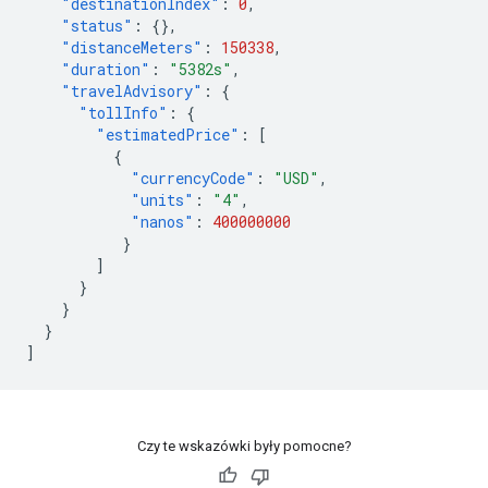
"destinationIndex"
:
0
,
"status"
:
{},
"distanceMeters"
:
150338
,
"duration"
:
"5382s"
,
"travelAdvisory"
:
{
"tollInfo"
:
{
"estimatedPrice"
:
[
{
"currencyCode"
:
"USD"
,
"units"
:
"4"
,
"nanos"
:
400000000
}
]
}
}
}
]
Czy te wskazówki były pomocne?