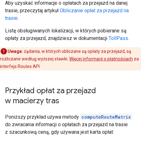
Aby uzyskać informacje o opłatach za przejazd na danej
trasie, przeczytaj artykuł
Obliczanie opłat za przejazd na
trasie
.
Listę obsługiwanych lokalizacji, w których pobierane są
opłaty za przejazd, znajdziesz w dokumentacji
TollPass
.
Uwaga:
żądania, w których obliczane są opłaty za przejazd, są
rozliczane według wyższej stawki.
Więcej informacji o płatnościach
za
interfejs Routes API
Przykład opłat za przejazd
w macierzy tras
Poniższy przykład używa metody
computeRouteMatrix
do zwracania informacji o opłatach za przejazd na trasie
z szacunkową ceną, gdy używana jest karta opłat: