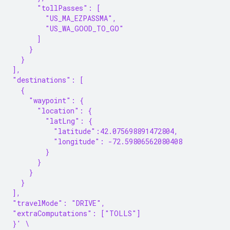
      "tollPasses": [
        "US_MA_EZPASSMA",
        "US_WA_GOOD_TO_GO"
      ]
    }
  }
],
"destinations": [
  {
    "waypoint": {
      "location": {
        "latLng": {
          "latitude":42.075698891472804,
          "longitude": -72.59806562080408
        }
      }
    }
  }
],
"travelMode": "DRIVE",
"extraComputations": ["TOLLS"]
}' \