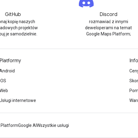
GitHub
Discord
naj kopię naszych
rozmawiać z innymi
ładowych projektów
deweloperami na temat
buj je samodzielnie.
Google Maps Platform;
Platformy
Inf
Android
Cen
iOS
Skon
Web
Pom
Usługi internetowe
Waru
 Platform
Google AI
Wszystkie usługi