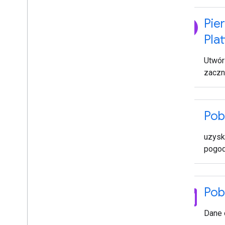
explore
Pie
Pla
Utwórz
zaczni
thermostat
Pob
uzysk
pogo
date_range
Pob
Dane 