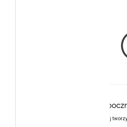
demonstracyjnego Map
Korzystanie z interfejsu Weather
API
Poproś
Prognozy minutowe i mapy pogody
Odpowiedź
Rozpoczn
Zacznij tworzy