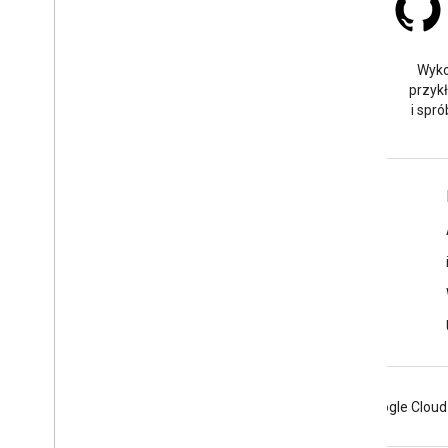
Stack Overflow
Zadaj pytanie pod tagiem
Wyko
google-maps.
przyk
i spró
Więcej informacji
Najczęstsze pytania
Eksplorator funkcji
Sprawdzone metody zabezpieczania interfejsu API
Optymalizacja wykorzystania usługi internetowej
Android
Chrome
Firebase
Google Cloud