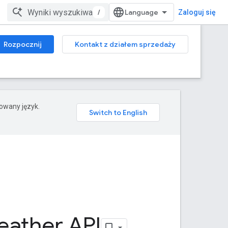
/
Zaloguj się
Rozpocznij
Kontakt z działem sprzedaży
rowany język.
ather API