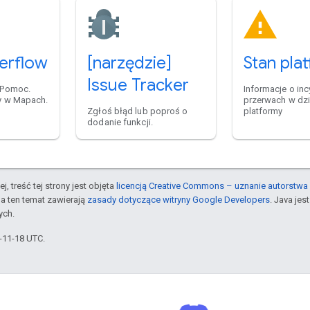
erflow
[narzędzie]
Stan pla
Issue Tracker
 Pomoc.
Informacje o inc
y w Mapach.
przerwach w dzi
Zgłoś błąd lub poproś o
platformy
dodanie funkcji.
j, treść tej strony jest objęta
licencją Creative Commons – uznanie autorstwa 
a ten temat zawierają
zasady dotyczące witryny Google Developers
. Java je
ych.
5-11-18 UTC.