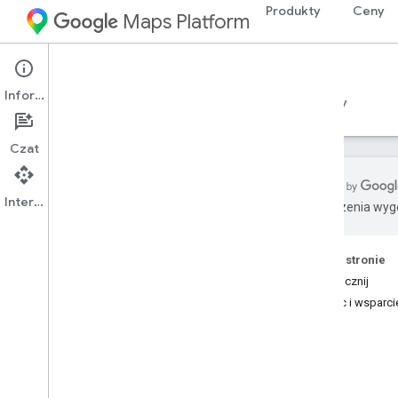
Produkty
Ceny
Maps Platform
Environment
Weather API
Informacje
Przewodniki
Materiały referencyjne
Zasoby
Czat
Interfejs API
Tłumaczenia wyge
Weather API
Przegląd
Na tej stronie
Wypróbuj wersję demonstracyjną
Rozpocznij
interfejsu Weather API
Pomoc i wsparci
Zasięg w krajach i regionach
Konfiguracja
Konfigurowanie interfejsu Weather API
Uzyskiwanie i używanie klucza