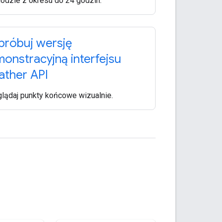
odzie z okresu do 24 godzin.
róbuj wersję
onstracyjną interfejsu
ther API
lądaj punkty końcowe wizualnie.