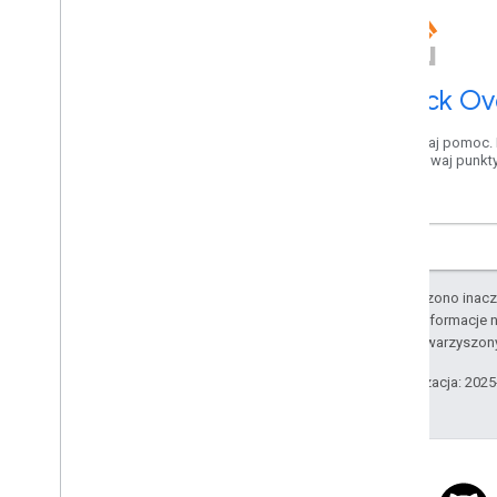
Stack Ov
Uzyskaj pomoc.
Zdobywaj punkt
O ile nie stwierdzono inacze
Szczegółowe informacje n
podmiotów stowarzyszon
Ostatnia aktualizacja: 202