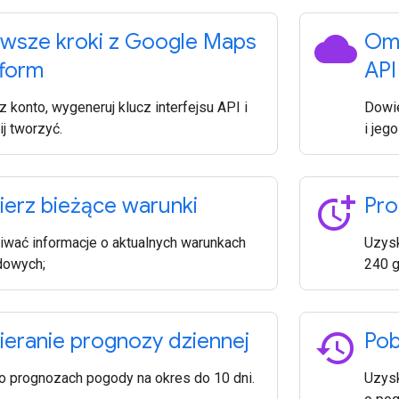
cloud
rwsze kroki z Google Maps
Omó
tform
API
 konto, wygeneruj klucz interfejsu API i
Dowie
j tworzyć.
i jeg
more_time
ierz bieżące warunki
Pro
iwać informacje o aktualnych warunkach
Uzysk
dowych;
240 g
history
ieranie prognozy dziennej
Pob
o prognozach pogody na okres do 10 dni.
Uzysk