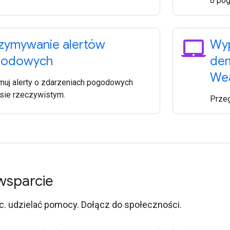
o pog
laptop_mac
zymywanie alertów
Wyp
godowych
dem
Wea
muj alerty o zdarzeniach pogodowych
sie rzeczywistym.
Przeg
wsparcie
. udzielać pomocy. Dołącz do społeczności.