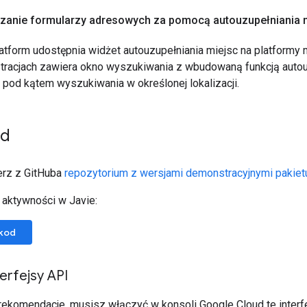
pszanie formularzy adresowych za pomocą autouzupełniania 
tform udostępnia widżet autouzupełniania miejsc na platformy m
stracjach zawiera okno wyszukiwania z wbudowaną funkcją auto
pod kątem wyszukiwania w określonej lokalizacji.
od
ierz z GitHuba
repozytorium z wersjami demonstracyjnymi pakiet
 aktywności w Javie:
 kod
erfejsy API
rekomendacje, musisz włączyć w konsoli Google Cloud te interfe