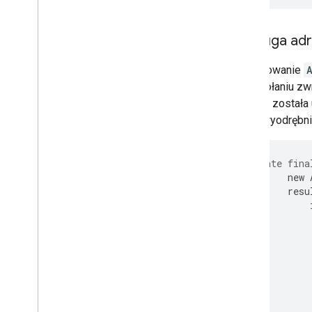
Obsługa adr
Zdefiniowanie
w wywołaniu zwr
Intencja został
może wyodrębnić
private
fina
new
resu