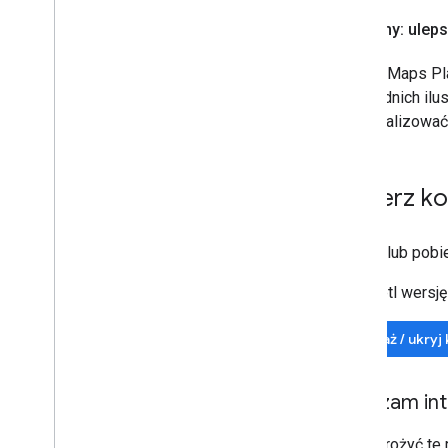
Biblioteki open source
Filmy: ule
Rozszerzenia KTX Kotlin
Google Maps Pla
Biblioteka Miejsc Rx
poprzednich ilu
Wtyczka Gradle obiektów tajnych
zoptymalizować 
Pobierz k
Sklonuj lub pob
Wyświetl wersję
Pokaż / ukryj
Włączam int
Aby wdrożyć te 