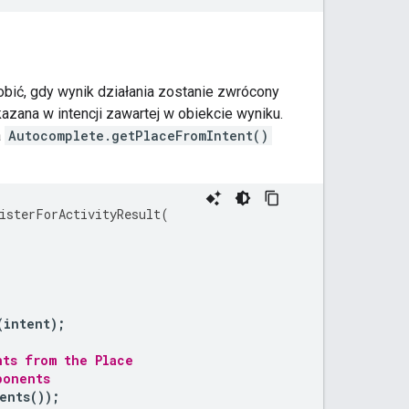
robić, gdy wynik działania zostanie zwrócony
zana w intencji zawartej w obiekcie wyniku.
a
Autocomplete.getPlaceFromIntent()
isterForActivityResult
(
(
intent
);
nts from the Place
ponents
ents
());