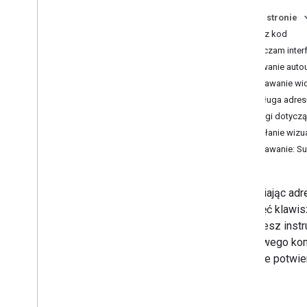
Studio
Na tej stronie
Zabezpieczanie klucza interfejsu API
Pobierz kod
za pomocą funkcji sprawdzania
aplikacji
Włączam interf
Wersje
Dodawanie autou
Dodawanie wid
Samouczki
Obsługa adres
Autouzupełnianie formularza adresu
Uwagi dotyczą
Przesyłanie wizu
Pakiet SDK Miejsc (nowość)
Dodawanie: S
Autouzupełnianie (nowość)
Szczegóły miejsca (nowość)
Wypełniając adr
Wyszukiwanie w pobliżu (nowość)
naciśnięć klawis
Zdjęcia miejsc (nowe)
znajdziesz inst
Wyszukaj tekst (nowa funkcja)
adresowego komp
Praca z danymi o miejscach (nowość)
wizualne potwie
Pakiet UI do Miejsc
Używanie tokenów sesji
Szukaj na trasie