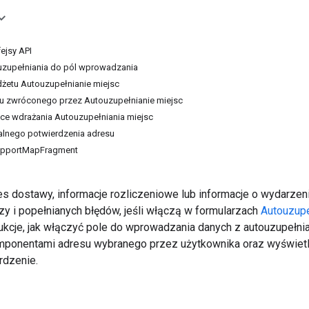
ejsy API
zupełniania do pól wprowadzania
żetu Autouzupełnianie miejsc
u zwróconego przez Autouzupełnianie miejsc
ce wdrażania Autouzupełniania miejsc
alnego potwierdzenia adresu
upportMapFragment
es dostawy, informacje rozliczeniowe lub informacje o wydarzen
zy i popełnianych błędów, jeśli włączą w formularzach
Autouzupe
rukcje, jak włączyć pole do wprowadzania danych z autouzupełni
onentami adresu wybranego przez użytkownika oraz wyświetlić
rdzenie.