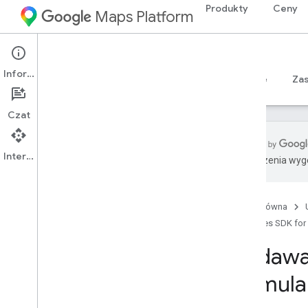
Produkty
Ceny
Maps Platform
Android
Places SDK for Android
Informacje
Przewodniki
Materiały referencyjne
Sample
Za
Czat
Interfejs API
Tłumaczenia wyge
Pakiet SDK Miejsc na Androida
Przegląd
Strona główna
Identyfikatory miejsc
Places SDK for
Ikony miejsc
Dodawan
Konfiguracja
formula
Konfigurowanie pakietu SDK Miejsc na
Androida
Konfigurowanie projektu na Androida