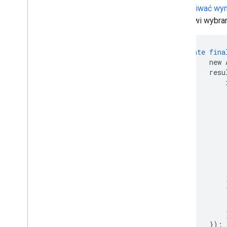
nasłuchiwać wyn
adresowi wybran
private
fina
new
resu
});