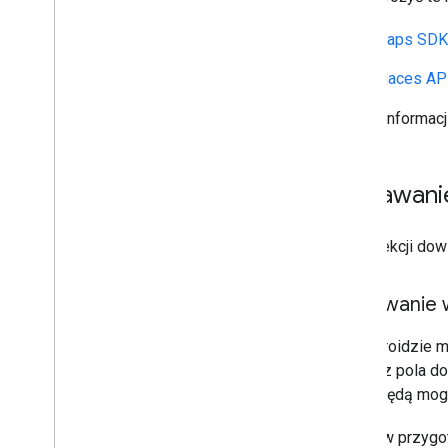
Maps SDK 
Places AP
Więcej informacj
Dodawanie
W tej sekcji dow
Dodawanie w
Na Androidzie 
miejsc z pola d
pisać, będą mog
Najpierw przygo