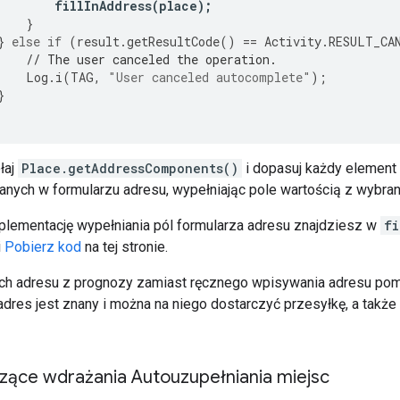
fillInAddress
(
place
);
}
}
else
if
(
result
.
getResultCode
()
==
Activity
.
RESULT_CA
// The user canceled the operation.
Log
.
i
(
TAG
,
"User canceled autocomplete"
);
}
łaj
Place.getAddressComponents()
i dopasuj każdy element
nych w formularzu adresu, wypełniając pole wartością z wybra
lementację wypełniania pól formularza adresu znajdziesz w
fi
i
Pobierz kod
na tej stronie.
ch adresu z prognozy zamiast ręcznego wpisywania adresu po
adres jest znany i można na niego dostarczyć przesyłkę, a także
zące wdrażania Autouzupełniania miejsc