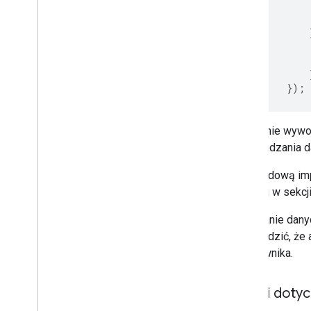
});
Następnie wywo
wprowadzania da
Przykładową imp
podanej w sekcj
Pobieranie dany
potwierdzić, że 
użytkownika.
Uwagi dotyc