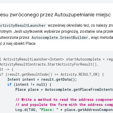
esu zwróconego przez Autouzupełnianie miejsc
ActivityResultLauncher
wcześniej określało też, co należy z
otnym. Jeśli użytkownik wybierze prognozę, zostanie ona przeka
a utworzona przez
Autocomplete.IntentBuilder
, więc metod
 z niej obiekt Place.
l
ActivityResultLauncher<Intent>
startAutocomplete
=
reg
ActivityResultContracts
.
StartActivityForResult
(),
lt
-
>
{
if
(
result
.
getResultCode
()
==
Activity
.
RESULT_OK
)
{
Intent
intent
=
result
.
getData
();
if
(
intent
!=
null
)
{
Place
place
=
Autocomplete
.
getPlaceFromIntent
// Write a method to read the address compone
// and populate the form with the address com
Log
.
d
(
TAG
,
"Place: "
+
place
.
getAddressCompon