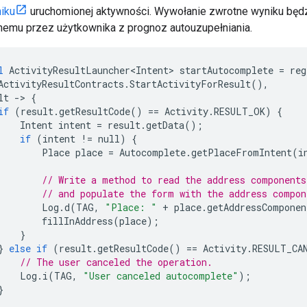
iku
uruchomionej aktywności. Wywołanie zwrotne wyniku będz
emu przez użytkownika z prognoz autouzupełniania.
l
ActivityResultLauncher<Intent>
startAutocomplete
=
reg
ActivityResultContracts
.
StartActivityForResult
(),
lt
-
>
{
if
(
result
.
getResultCode
()
==
Activity
.
RESULT_OK
)
{
Intent
intent
=
result
.
getData
();
if
(
intent
!=
null
)
{
Place
place
=
Autocomplete
.
getPlaceFromIntent
(
i
// Write a method to read the address component
// and populate the form with the address compon
Log
.
d
(
TAG
,
"Place: "
+
place
.
getAddressComponen
fillInAddress
(
place
);
}
}
else
if
(
result
.
getResultCode
()
==
Activity
.
RESULT_CA
// The user canceled the operation.
Log
.
i
(
TAG
,
"User canceled autocomplete"
);
}