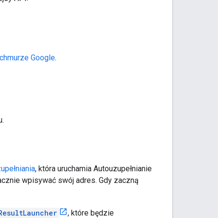
 chmurze Google
.
u.
zupełniania
, która uruchamia Autouzupełnianie
acznie wpisywać swój adres. Gdy zaczną
ResultLauncher
, które będzie