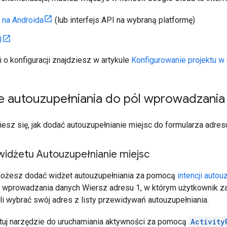
na Androida
(lub interfejs API na wybraną platformę)
I
i o konfiguracji znajdziesz w artykule
Konfigurowanie projektu w
 autouzupełniania do pól wprowadzania
iesz się, jak dodać autouzupełnianie miejsc do formularza adres
idżetu Autouzupełnianie miejsc
możesz dodać widżet autouzupełniania za pomocą
intencji autou
o wprowadzania danych Wiersz adresu 1, w którym użytkownik z
li wybrać swój adres z listy przewidywań autouzupełniania.
tuj narzędzie do uruchamiania aktywności za pomocą
Activity