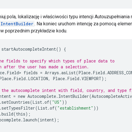
iuj pola, lokalizację i właściwości typu intencji Autouzupełniani
.IntentBuilder
. Na koniec uruchom intencję za pomocą eleme
w poprzednim przykładzie kodu.
startAutocompleteIntent
()
{
he fields to specify which types of place data to
n after the user has made a selection.
ce
.
Field
>
fields
=
Arrays
.
asList
(
Place
.
Field
.
ADDRESS_CO
Place
.
Field
.
LOCATION
,
Place
.
Field
.
VIEWPORT
);
 the autocomplete intent with field, country, and type f
ntent
=
new
Autocomplete
.
IntentBuilder
(
AutocompleteActiv
.
setCountries
(
List
.
of
(
"US"
))
.
setTypesFilter
(
List
.
of
(
"establishment"
))
.
build
(
this
);
ocomplete
.
launch
(
intent
);