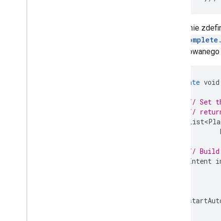
Następnie zdefin
Autocomplete
zdefiniowanego 
private
void
// Set t
// retur
List<Pla
// Build
Intent
i
startAut
}