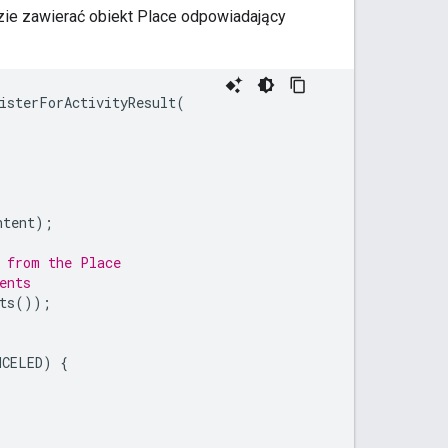
ie zawierać obiekt Place odpowiadający
isterForActivityResult
(
ntent
);
s from the Place
ents
ts
());
NCELED
)
{