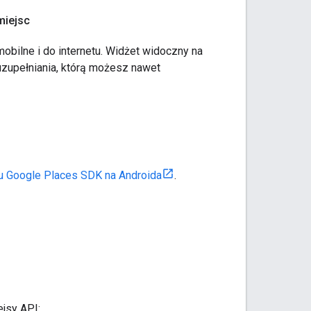
miejsc
obilne i do internetu. Widżet widoczny na
uzupełniania, którą możesz nawet
u Google Places SDK na Androida
.
jsy API: