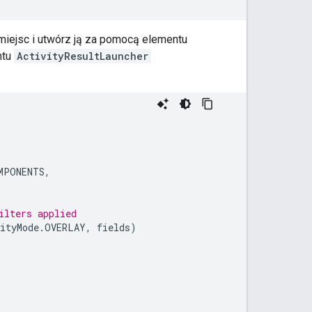
a miejsc i utwórz ją za pomocą elementu
ntu
ActivityResultLauncher
MPONENTS
,
ilters applied
ityMode
.
OVERLAY
,
fields
)