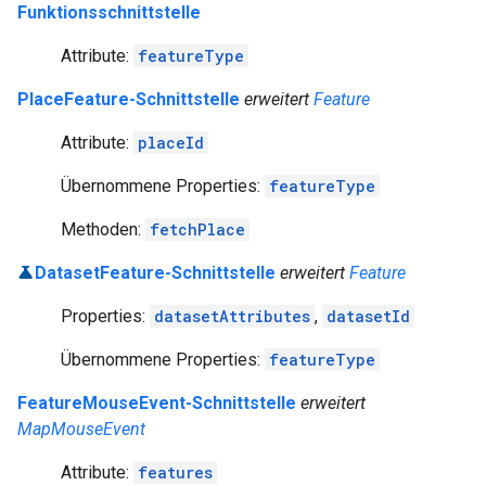
Funktionsschnittstelle
Attribute:
featureType
PlaceFeature-Schnittstelle
erweitert
Feature
Attribute:
placeId
Übernommene Properties:
featureType
Methoden:
fetchPlace
DatasetFeature-Schnittstelle
erweitert
Feature
Properties:
datasetAttributes
,
datasetId
Übernommene Properties:
featureType
FeatureMouseEvent-Schnittstelle
erweitert
MapMouseEvent
Attribute:
features