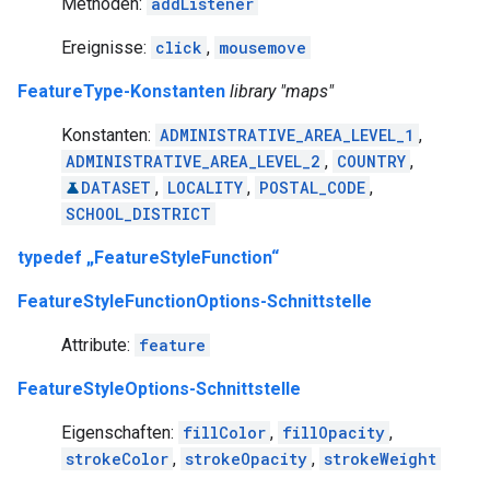
Methoden:
addListener
Ereignisse:
click
,
mousemove
FeatureType-Konstanten
library "maps"
Konstanten:
ADMINISTRATIVE_AREA_LEVEL_1
,
ADMINISTRATIVE_AREA_LEVEL_2
,
COUNTRY
,
DATASET
,
LOCALITY
,
POSTAL_CODE
,
SCHOOL_DISTRICT
typedef „FeatureStyleFunction“
FeatureStyleFunctionOptions-Schnittstelle
Attribute:
feature
FeatureStyleOptions-Schnittstelle
Eigenschaften:
fillColor
,
fillOpacity
,
strokeColor
,
strokeOpacity
,
strokeWeight