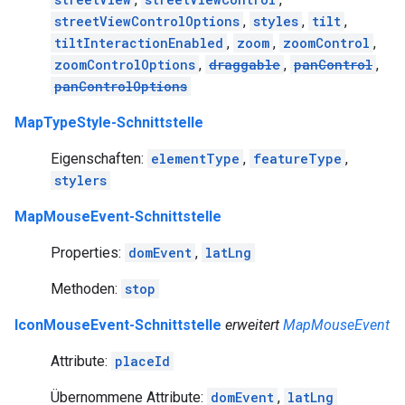
streetViewControlOptions
,
styles
,
tilt
,
tiltInteractionEnabled
,
zoom
,
zoomControl
,
zoomControlOptions
,
draggable
,
panControl
,
panControlOptions
MapTypeStyle-Schnittstelle
Eigenschaften:
elementType
,
featureType
,
stylers
MapMouseEvent-Schnittstelle
Properties:
domEvent
,
latLng
Methoden:
stop
IconMouseEvent-Schnittstelle
erweitert
MapMouseEvent
Attribute:
placeId
Übernommene Attribute:
domEvent
,
latLng