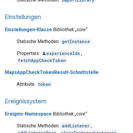
Einstellungen
Einstellungen-Klasse
Bibliothek „core“
Statische Methoden:
getInstance
Properties:
experienceIds
,
fetchAppCheckToken
MapsAppCheckTokenResult-Schnittstelle
Attribute:
token
Ereignissystem
Ereignis-Namespace
Bibliothek „core“
Statische Methoden:
addListener
,
addListenerOnce
,
clearInstanceListeners
,