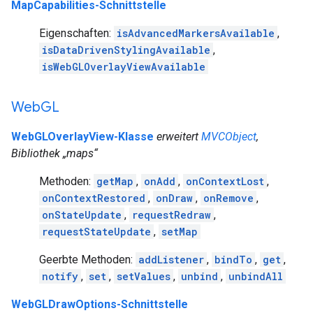
MapCapabilities-Schnittstelle
Eigenschaften:
isAdvancedMarkersAvailable
,
isDataDrivenStylingAvailable
,
isWebGLOverlayViewAvailable
Web
GL
WebGLOverlayView-Klasse
erweitert
MVCObject
,
Bibliothek „maps“
Methoden:
getMap
,
onAdd
,
onContextLost
,
onContextRestored
,
onDraw
,
onRemove
,
onStateUpdate
,
requestRedraw
,
requestStateUpdate
,
setMap
Geerbte Methoden:
addListener
,
bindTo
,
get
,
notify
,
set
,
setValues
,
unbind
,
unbindAll
WebGLDrawOptions-Schnittstelle