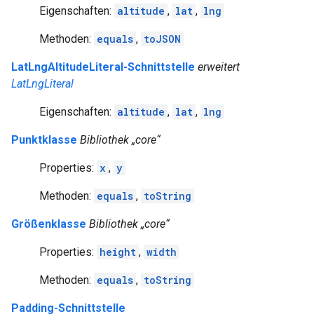
Eigenschaften:
altitude
,
lat
,
lng
Methoden:
equals
,
toJSON
LatLngAltitudeLiteral-Schnittstelle
erweitert
LatLngLiteral
Eigenschaften:
altitude
,
lat
,
lng
Punktklasse
Bibliothek „core“
Properties:
x
,
y
Methoden:
equals
,
toString
Größenklasse
Bibliothek „core“
Properties:
height
,
width
Methoden:
equals
,
toString
Padding-Schnittstelle