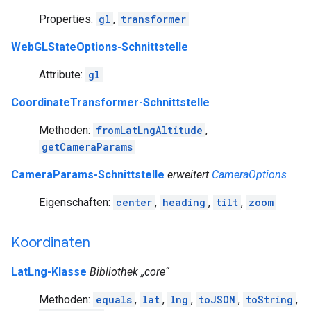
Properties:
gl
,
transformer
WebGLStateOptions-Schnittstelle
Attribute:
gl
CoordinateTransformer-Schnittstelle
Methoden:
fromLatLngAltitude
,
getCameraParams
CameraParams-Schnittstelle
erweitert
CameraOptions
Eigenschaften:
center
,
heading
,
tilt
,
zoom
Koordinaten
LatLng-Klasse
Bibliothek „core“
Methoden:
equals
,
lat
,
lng
,
toJSON
,
toString
,