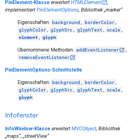
PinElement-Klasse
erweitert
HTMLElement
,
implementiert
PinElementOptions
, Bibliothek „marker“
Eigenschaften:
background
,
borderColor
,
glyphColor
,
glyphSrc
,
glyphText
,
scale
,
element
,
glyph
Übernommene Methoden:
addEventListener
,
removeEventListener
PinElementOptions-Schnittstelle
Eigenschaften:
background
,
borderColor
,
glyphColor
,
glyphSrc
,
glyphText
,
scale
,
glyph
Infofenster
InfoWindow-Klasse
erweitert
MVCObject
, Bibliothek
„maps“, „streetView“