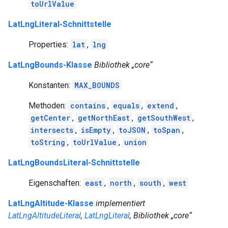
toUrlValue
LatLngLiteral-Schnittstelle
Properties:
lat
,
lng
LatLngBounds-Klasse
Bibliothek „core“
Konstanten:
MAX_BOUNDS
Methoden:
contains
,
equals
,
extend
,
getCenter
,
getNorthEast
,
getSouthWest
,
intersects
,
isEmpty
,
toJSON
,
toSpan
,
toString
,
toUrlValue
,
union
LatLngBoundsLiteral-Schnittstelle
Eigenschaften:
east
,
north
,
south
,
west
LatLngAltitude-Klasse
implementiert
LatLngAltitudeLiteral
,
LatLngLiteral
, Bibliothek „core“