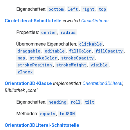
Eigenschaften:
bottom
,
left
,
right
,
top
CircleLiteral-Schnittstelle
erweitert
CircleOptions
Properties:
center
,
radius
Übernommene Eigenschaften:
clickable
,
draggable
,
editable
,
fillColor
,
fillOpacity
,
map
,
strokeColor
,
strokeOpacity
,
strokePosition
,
strokeWeight
,
visible
,
zIndex
Orientation3D-Klasse
implementiert
Orientation3DLiteral
,
Bibliothek „core“
Eigenschaften:
heading
,
roll
,
tilt
Methoden:
equals
,
toJSON
Orientation3DLiteral-Schnittstelle