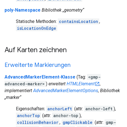
poly-Namespace
Bibliothek „geometry“
Statische Methoden:
containsLocation
,
isLocationOnEdge
Auf Karten zeichnen
Erweiterte Markierungen
AdvancedMarkerElement-Klasse
(Tag:
<gmp-
advanced-marker>
)
erweitert
HTMLElement
,
implementiert
AdvancedMarkerElementOptions
, Bibliothek
„marker“
Eigenschaften:
anchorLeft
(attr:
anchor-left
),
anchorTop
(attr:
anchor-top
),
collisionBehavior
,
gmpClickable
(attr:
gmp-