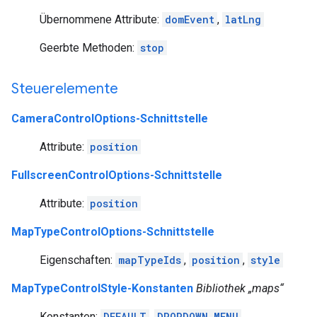
Übernommene Attribute:
domEvent
,
latLng
Geerbte Methoden:
stop
Steuerelemente
CameraControlOptions-Schnittstelle
Attribute:
position
FullscreenControlOptions-Schnittstelle
Attribute:
position
MapTypeControlOptions-Schnittstelle
Eigenschaften:
mapTypeIds
,
position
,
style
MapTypeControlStyle-Konstanten
Bibliothek „maps“
Konstanten:
DEFAULT
,
DROPDOWN_MENU
,