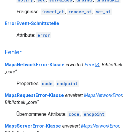
Ereignisse:
insert_at
,
remove_at
,
set_at
ErrorEvent-Schnittstelle
Attribute:
error
Fehler
MapsNetworkError-Klasse
erweitert
Error
, Bibliothek
„core“
Properties:
code
,
endpoint
MapsRequestError-Klasse
erweitert
MapsNetworkError
,
Bibliothek „core“
Übernommene Attribute:
code
,
endpoint
MapsServerError-Klasse
erweitert
MapsNetworkError
,