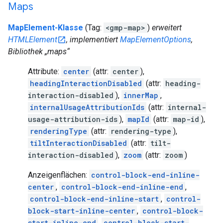
Maps
MapElement-Klasse
(Tag:
<gmp-map>
)
erweitert
HTMLElement
, implementiert
MapElementOptions
,
Bibliothek „maps“
Attribute:
center
(attr:
center
),
headingInteractionDisabled
(attr:
heading-
interaction-disabled
),
innerMap
,
internalUsageAttributionIds
(attr:
internal-
usage-attribution-ids
),
mapId
(attr:
map-id
),
renderingType
(attr:
rendering-type
),
tiltInteractionDisabled
(attr:
tilt-
interaction-disabled
),
zoom
(attr:
zoom
)
Anzeigenflächen:
control-block-end-inline-
center
,
control-block-end-inline-end
,
control-block-end-inline-start
,
control-
block-start-inline-center
,
control-block-
start-inline-end
,
control-block-start-