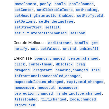
moveCamera
,
panBy
,
panTo
,
panToBounds
,
setCenter
,
setClickableIcons
,
setHeading
,
setHeadingInteractionEnabled
,
setMapTypeId
,
setOptions
,
setRenderingType
,
setStreetView
,
setTilt
,
setTiltInteractionEnabled
,
setZoom
Geerbte Methoden:
addListener
,
bindTo
,
get
,
notify
,
set
,
setValues
,
unbind
,
unbindAll
Ereignisse:
bounds_changed
,
center_changed
,
click
,
contextmenu
,
dblclick
,
drag
,
dragend
,
dragstart
,
heading_changed
,
idle
,
isfractionalzoomenabled_changed
,
mapcapabilities_changed
,
maptypeid_changed
,
mousemove
,
mouseout
,
mouseover
,
projection_changed
,
renderingtype_changed
,
tilesloaded
,
tilt_changed
,
zoom_changed
,
rightclick