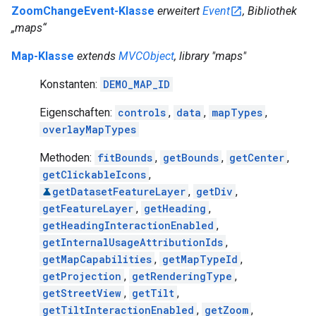
ZoomChangeEvent-Klasse
erweitert
Event
, Bibliothek
„maps“
Map-Klasse
extends
MVCObject
, library "maps"
Konstanten:
DEMO_MAP_ID
Eigenschaften:
controls
,
data
,
mapTypes
,
overlayMapTypes
Methoden:
fitBounds
,
getBounds
,
getCenter
,
getClickableIcons
,
getDatasetFeatureLayer
,
getDiv
,
getFeatureLayer
,
getHeading
,
getHeadingInteractionEnabled
,
getInternalUsageAttributionIds
,
getMapCapabilities
,
getMapTypeId
,
getProjection
,
getRenderingType
,
getStreetView
,
getTilt
,
getTiltInteractionEnabled
,
getZoom
,