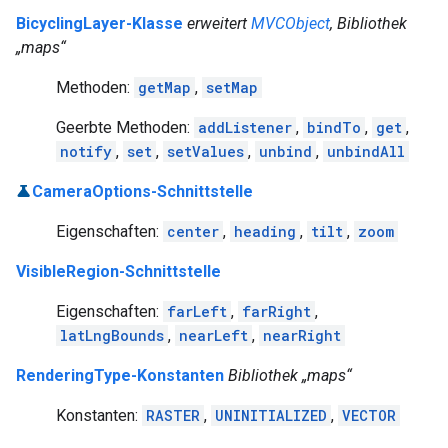
BicyclingLayer-Klasse
erweitert
MVCObject
, Bibliothek
„maps“
Methoden:
getMap
,
setMap
Geerbte Methoden:
addListener
,
bindTo
,
get
,
notify
,
set
,
setValues
,
unbind
,
unbindAll
CameraOptions-Schnittstelle
Eigenschaften:
center
,
heading
,
tilt
,
zoom
VisibleRegion-Schnittstelle
Eigenschaften:
farLeft
,
farRight
,
latLngBounds
,
nearLeft
,
nearRight
RenderingType-Konstanten
Bibliothek „maps“
Konstanten:
RASTER
,
UNINITIALIZED
,
VECTOR