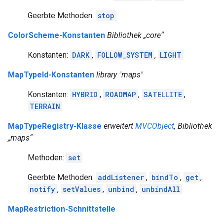
Geerbte Methoden:
stop
ColorScheme-Konstanten
Bibliothek „core“
Konstanten:
DARK
,
FOLLOW_SYSTEM
,
LIGHT
MapTypeId-Konstanten
library "maps"
Konstanten:
HYBRID
,
ROADMAP
,
SATELLITE
,
TERRAIN
MapTypeRegistry-Klasse
erweitert
MVCObject
, Bibliothek
„maps“
Methoden:
set
Geerbte Methoden:
addListener
,
bindTo
,
get
,
notify
,
setValues
,
unbind
,
unbindAll
MapRestriction-Schnittstelle