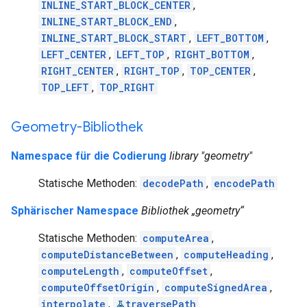
INLINE_START_BLOCK_CENTER
,
INLINE_START_BLOCK_END
,
INLINE_START_BLOCK_START
,
LEFT_BOTTOM
,
LEFT_CENTER
,
LEFT_TOP
,
RIGHT_BOTTOM
,
RIGHT_CENTER
,
RIGHT_TOP
,
TOP_CENTER
,
TOP_LEFT
,
TOP_RIGHT
Geometry-Bibliothek
Namespace für die Codierung
library "geometry"
Statische Methoden:
decodePath
,
encodePath
Sphärischer Namespace
Bibliothek „geometry“
Statische Methoden:
computeArea
,
computeDistanceBetween
,
computeHeading
,
computeLength
,
computeOffset
,
computeOffsetOrigin
,
computeSignedArea
,
interpolate
,
traversePath