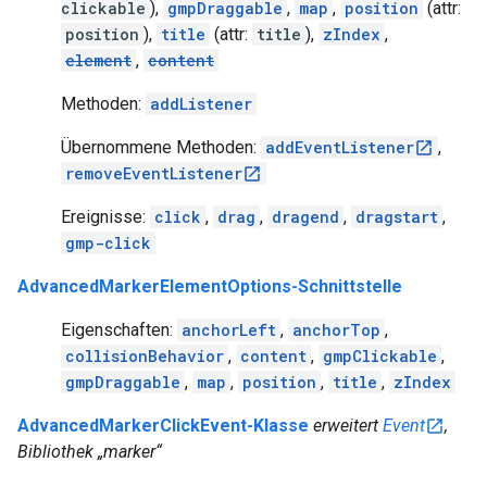
clickable
),
gmpDraggable
,
map
,
position
(attr:
position
),
title
(attr:
title
),
zIndex
,
element
,
content
Methoden:
addListener
Übernommene Methoden:
addEventListener
,
removeEventListener
Ereignisse:
click
,
drag
,
dragend
,
dragstart
,
gmp-click
AdvancedMarkerElementOptions-Schnittstelle
Eigenschaften:
anchorLeft
,
anchorTop
,
collisionBehavior
,
content
,
gmpClickable
,
gmpDraggable
,
map
,
position
,
title
,
zIndex
AdvancedMarkerClickEvent-Klasse
erweitert
Event
,
Bibliothek „marker“