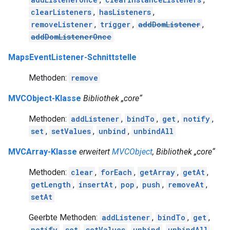
clearListeners
,
hasListeners
,
removeListener
,
trigger
,
addDomListener
,
addDomListenerOnce
MapsEventListener-Schnittstelle
Methoden:
remove
MVCObject-Klasse
Bibliothek „core“
Methoden:
addListener
,
bindTo
,
get
,
notify
,
set
,
setValues
,
unbind
,
unbindAll
MVCArray-Klasse
erweitert
MVCObject
, Bibliothek „core“
Methoden:
clear
,
forEach
,
getArray
,
getAt
,
getLength
,
insertAt
,
pop
,
push
,
removeAt
,
setAt
Geerbte Methoden:
addListener
,
bindTo
,
get
,
notify
,
set
,
setValues
,
unbind
,
unbindAll