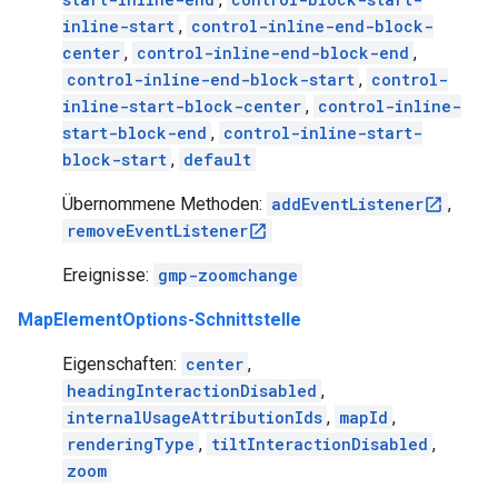
inline-start
,
control-inline-end-block-
center
,
control-inline-end-block-end
,
control-inline-end-block-start
,
control-
inline-start-block-center
,
control-inline-
start-block-end
,
control-inline-start-
block-start
,
default
Übernommene Methoden:
addEventListener
,
removeEventListener
Ereignisse:
gmp-zoomchange
MapElementOptions-Schnittstelle
Eigenschaften:
center
,
headingInteractionDisabled
,
internalUsageAttributionIds
,
mapId
,
renderingType
,
tiltInteractionDisabled
,
zoom