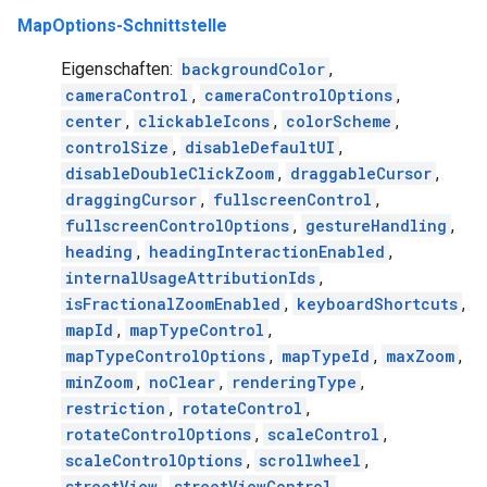
MapOptions-Schnittstelle
Eigenschaften:
backgroundColor
,
cameraControl
,
cameraControlOptions
,
center
,
clickableIcons
,
colorScheme
,
controlSize
,
disableDefaultUI
,
disableDoubleClickZoom
,
draggableCursor
,
draggingCursor
,
fullscreenControl
,
fullscreenControlOptions
,
gestureHandling
,
heading
,
headingInteractionEnabled
,
internalUsageAttributionIds
,
isFractionalZoomEnabled
,
keyboardShortcuts
,
mapId
,
mapTypeControl
,
mapTypeControlOptions
,
mapTypeId
,
maxZoom
,
minZoom
,
noClear
,
renderingType
,
restriction
,
rotateControl
,
rotateControlOptions
,
scaleControl
,
scaleControlOptions
,
scrollwheel
,
streetView
,
streetViewControl
,