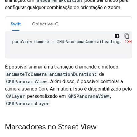
animação. Um
GMSCameraPosition
pode ser criado para
configurar qualquer combinação de orientação e zoom.
Swift
Objective-C
panoView
.
camera
=
GMSPanoramaCamera
(
heading
:
180
,
É possível animar uma transição chamando o método
animateToCamera:animationDuration:
de
GMSPanoramaView
. Além disso, é possível controlar a
câmera usando Core Animation. Isso é disponibilizado pelo
CALayer
personalizado em
GMSPanoramaView
,
GMSPanoramaLayer
.
Marcadores no Street View