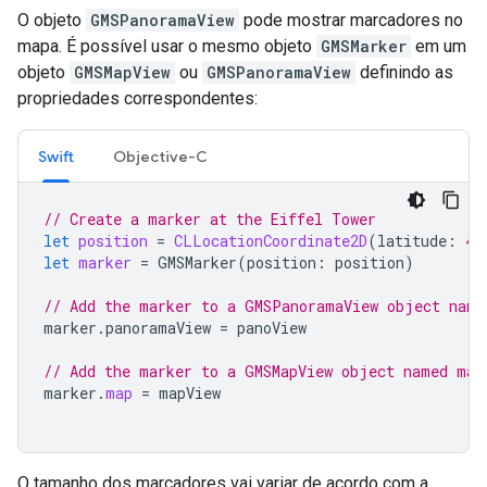
O objeto
GMSPanoramaView
pode mostrar marcadores no
mapa. É possível usar o mesmo objeto
GMSMarker
em um
objeto
GMSMapView
ou
GMSPanoramaView
definindo as
propriedades correspondentes:
Swift
Objective-C
// Create a marker at the Eiffel Tower
let
position
=
CLLocationCoordinate2D
(
latitude
:
48
let
marker
=
GMSMarker
(
position
:
position
)
// Add the marker to a GMSPanoramaView object name
marker
.
panoramaView
=
panoView
// Add the marker to a GMSMapView object named map
marker
.
map
=
mapView
O tamanho dos marcadores vai variar de acordo com a