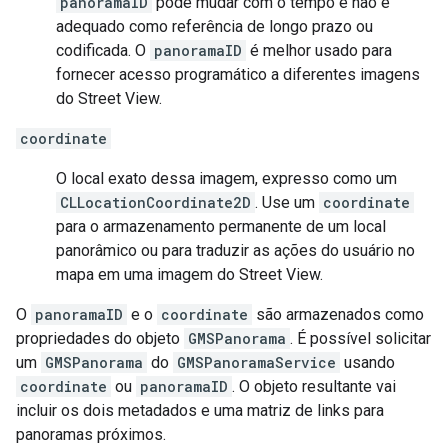
panoramaID
pode mudar com o tempo e não é
adequado como referência de longo prazo ou
codificada. O
panoramaID
é melhor usado para
fornecer acesso programático a diferentes imagens
do Street View.
coordinate
O local exato dessa imagem, expresso como um
CLLocationCoordinate2D
. Use um
coordinate
para o armazenamento permanente de um local
panorâmico ou para traduzir as ações do usuário no
mapa em uma imagem do Street View.
O
panoramaID
e o
coordinate
são armazenados como
propriedades do objeto
GMSPanorama
. É possível solicitar
um
GMSPanorama
do
GMSPanoramaService
usando
coordinate
ou
panoramaID
. O objeto resultante vai
incluir os dois metadados e uma matriz de links para
panoramas próximos.