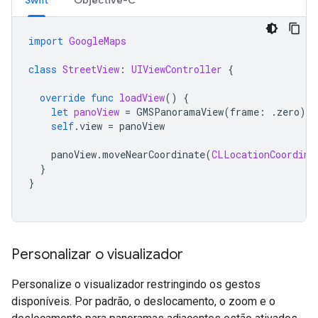
Swift
Objective-C
import
GoogleMaps
class
StreetView
:
UIViewController
{
override
func
loadView
()
{
let
panoView
=
GMSPanoramaView
(
frame
:
.
zero
)
self
.
view
=
panoView
panoView
.
moveNearCoordinate
(
CLLocationCoordina
}
}
Personalizar o visualizador
Personalize o visualizador restringindo os gestos
disponíveis. Por padrão, o deslocamento, o zoom e o