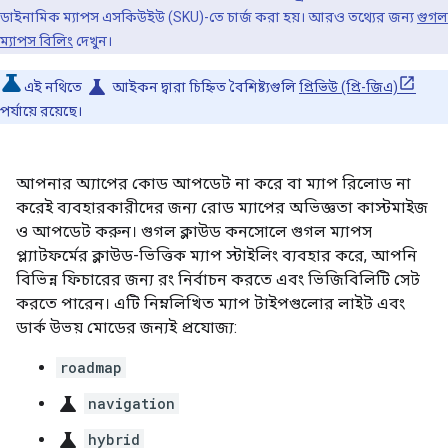
ডাইনামিক ম্যাপস এসকিউইউ (SKU)-তে চার্জ করা হয়। আরও তথ্যের জন্য
গুগল
ম্যাপস বিলিং
দেখুন।
science
এই নথিতে
আইকন দ্বারা চিহ্নিত বৈশিষ্ট্যগুলি
প্রিভিউ (প্রি-জিএ)
পর্যায়ে রয়েছে।
আপনার অ্যাপের কোড আপডেট না করে বা ম্যাপ রিলোড না
করেই ব্যবহারকারীদের জন্য রোড ম্যাপের অভিজ্ঞতা কাস্টমাইজ
ও আপডেট করুন। গুগল ক্লাউড কনসোলে গুগল ম্যাপস
প্ল্যাটফর্মের ক্লাউড-ভিত্তিক ম্যাপ স্টাইলিং ব্যবহার করে, আপনি
বিভিন্ন ফিচারের জন্য রং নির্বাচন করতে এবং ভিজিবিলিটি সেট
করতে পারেন। এটি নিম্নলিখিত ম্যাপ টাইপগুলোর লাইট এবং
ডার্ক উভয় মোডের জন্যই প্রযোজ্য:
roadmap
science
navigation
science
hybrid