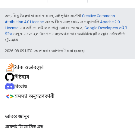
অন্য কিছু উল্লেখ না করা থাকলে, এই পৃষ্ঠার কন্টেন্ট
Creative Commons
Attribution 4.0 License
-এর অধীনে এবং কোডের নমুনাগুলি
Apache 2.0
License
-এর অধীনে লাইসেন্স প্রাপ্ত। আরও জানতে,
Google Developers সাইট
নীতি
দেখুন। Java হল Oracle এবং/অথবা তার অ্যাফিলিয়েট সংস্থার রেজিস্টার্ড
ট্রেডমার্ক।
2026-08-09 UTC-তে শেষবার আপডেট করা হয়েছে।
স্ট্যাক ওভারফ্লো
গিটহাব
বিরোধ
সমস্যা অনুসরণকারী
আরও জানুন
প্রায়শই জিজ্ঞাসিত প্রশ্ন