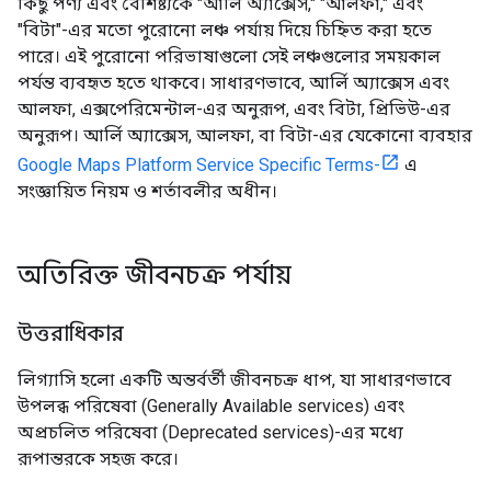
কিছু পণ্য এবং বৈশিষ্ট্যকে "আর্লি অ্যাক্সেস," "আলফা," এবং
"বিটা"-এর মতো পুরোনো লঞ্চ পর্যায় দিয়ে চিহ্নিত করা হতে
পারে। এই পুরোনো পরিভাষাগুলো সেই লঞ্চগুলোর সময়কাল
পর্যন্ত ব্যবহৃত হতে থাকবে। সাধারণভাবে, আর্লি অ্যাক্সেস এবং
আলফা, এক্সপেরিমেন্টাল-এর অনুরূপ, এবং বিটা, প্রিভিউ-এর
অনুরূপ। আর্লি অ্যাক্সেস, আলফা, বা বিটা-এর যেকোনো ব্যবহার
Google Maps Platform Service Specific Terms-
এ
সংজ্ঞায়িত নিয়ম ও শর্তাবলীর অধীন।
অতিরিক্ত জীবনচক্র পর্যায়
উত্তরাধিকার
লিগ্যাসি হলো একটি অন্তর্বর্তী জীবনচক্র ধাপ, যা সাধারণভাবে
উপলব্ধ পরিষেবা (Generally Available services) এবং
অপ্রচলিত পরিষেবা (Deprecated services)-এর মধ্যে
রূপান্তরকে সহজ করে।