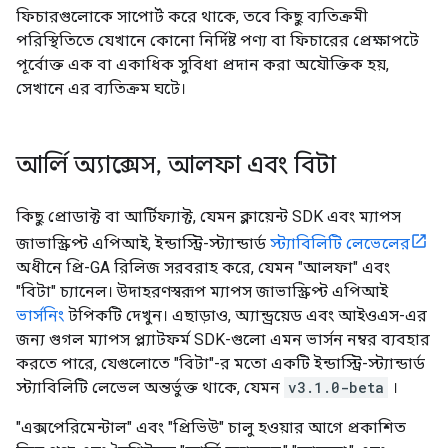
ফিচারগুলোকে সাপোর্ট করে থাকে, তবে কিছু ব্যতিক্রমী
পরিস্থিতিতে যেখানে কোনো নির্দিষ্ট পণ্য বা ফিচারের প্রেক্ষাপটে
পূর্বোক্ত এক বা একাধিক সুবিধা প্রদান করা অযৌক্তিক হয়,
সেখানে এর ব্যতিক্রম ঘটে।
আর্লি অ্যাক্সেস
,
আলফা এবং বিটা
কিছু প্রোডাক্ট বা আর্টিফ্যাক্ট, যেমন ক্লায়েন্ট SDK এবং ম্যাপস
জাভাস্ক্রিপ্ট এপিআই, ইন্ডাস্ট্রি-স্ট্যান্ডার্ড
স্ট্যাবিলিটি লেভেলের
অধীনে প্রি-GA রিলিজ সরবরাহ করে, যেমন "আলফা" এবং
"বিটা" চ্যানেল। উদাহরণস্বরূপ ম্যাপস জাভাস্ক্রিপ্ট এপিআই
ভার্সনিং
টপিকটি দেখুন। এছাড়াও, অ্যান্ড্রয়েড এবং আইওএস-এর
জন্য গুগল ম্যাপস প্ল্যাটফর্ম SDK-গুলো এমন ভার্সন নম্বর ব্যবহার
করতে পারে, যেগুলোতে "বিটা"-র মতো একটি ইন্ডাস্ট্রি-স্ট্যান্ডার্ড
স্ট্যাবিলিটি লেভেল অন্তর্ভুক্ত থাকে, যেমন
v3.1.0-beta
।
"এক্সপেরিমেন্টাল" এবং "প্রিভিউ" চালু হওয়ার আগে প্রকাশিত