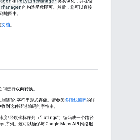
nager
PolylineManager
和
类实例化，并在设
erManager
的构造函数即可。然后，您可以直接
到地图中。
的
文档
。
之间进行双向转换。
以经过编码的字符串形式存储。请参阅
多段线编码
的详
返回的响应中收到这种经过编码的字符串。
纬度/经度坐标序列（“LatLngs”）编码成一个路径
列。这可以确保与 Google Maps API 网络服