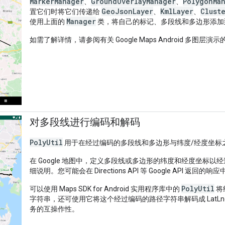
MarkerManager
GroundOverlayManager
PolygonMa
、
、
GeoJsonLayer
KmlLayer
Clust
置它们时将它们传递给
、
、
Manager
使用上面的
类，将自己的标记、多段线和多边形添加
如需了解详情，请参阅有关 Google Maps Android 多图层演示
对多段线进行编码和解码
PolyUtil
用于在经过编码的多段线和多边形与纬度/经度坐标
在 Google 地图中，定义多段线或多边形的纬度和经度坐标
细说明。您可能会在 Directions API 等 Google API 
PolyUtil
可以使用 Maps SDK for Android 实用程序库中的
将
字符串，还可使用它将这个经过编码的路径字符串解码成 LatLngs 序
务的互操作性。