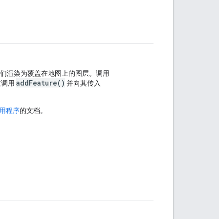
们渲染为覆盖在地图上的图层。调用
addFeature()
过调用
并向其传入
 实用程序
的文档。