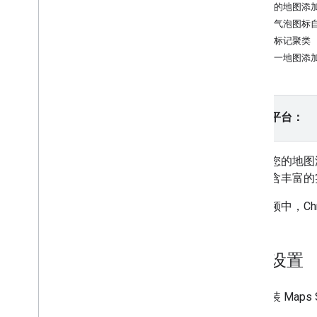
版本
向您的地图添
通过气泡图标
任务和概念
管理标记聚类
创建和配置地图
向同一地图添
与地图互动
在地图上绘制
请选择平台：
自定义地图
使用云端地图样式设置进行自定义
使用 JSON 样式设置进行自定义
想要为您的地图
增强无障碍功能
中则包含丰富的
在 Wear OS 上使用 Maps API
在此视频中，Ch
开放源代码库
实用程序库
快速设置
概览
设置和演示
Geo
JSON
如需安装 Maps 
KML