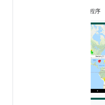
热图
标记聚类
实用程序
多图层
KTX Kotlin 扩展
Maps Compose 库
Maps Rx 库
Secrets Gradle 插件
从 Maps SDK v3 Beta 版迁移
政策和条款
使用量和结算
报告与监控
服务条款
为满足 Google Play 的数据披露要求做
好准备