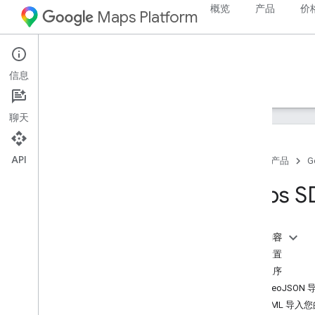
概览
产品
价
Maps Platform
Android
Maps SDK for Android
信息
指南
参考资料
示例
支持
聊天
API
首页
产品
G
Maps SDK for Android
Maps S
概览
快速入门
本页内容
设置
快速设置
设置您的 Google Cloud 项目
实用程序
使用 API 密钥
将 GeoJSON
设置 Android Studio 项目
将 KML 导入