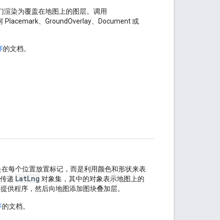
们渲染为覆盖在地图上的图层。调用
mark、GroundOverlay、Document 或
序
的文档。
是在每个位置放置标记，而是利用颜色和形状来表
LatLng
其传递
对象集，其中的对象表示地图上的
块提供程序，然后向地图添加图块叠加层。
序
的文档。