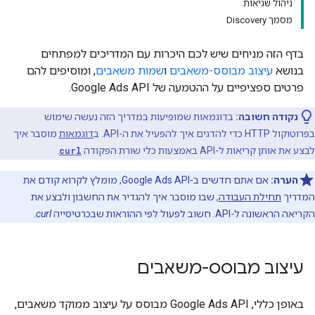
ניהול שגיאות
מסמך Discovery
בדף הזה מניחים שיש לכם היכרות עם המדריכים למפתחים
בנושא
עיצוב מבוסס-משאבים
ו
שמות משאבים
, ומוסיפים להם
פרטים ספציפיים על ההטמעה של Google Ads API.
נקודה חשובה:
בדוגמאות שמופיעות במדריך הזה נעשה שימוש
בפרוטוקול HTTP כדי להדגים איך להפעיל את ה-API. ב
דוגמאות
מוסבר איך
לבצע את אותן קריאות ל-API באמצעות כלי שורת הפקודה
curl
.
הערה:
אם אתם חדשים ב-Google Ads API, מומלץ לקרוא קודם את
המדריך
תחילת העבודה
, שבו מוסבר איך להגדיר את החשבון ולבצע את
הקריאה הראשונה ל-API. חשוב לפעול לפי ההוראות שבכרטיסייה
curl
.
עיצוב מבוסס-משאבים
באופן כללי, Google Ads API מבוסס על עיצוב ממוקד משאבים,