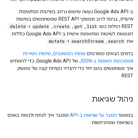
ב-Google Ads API נעשה שימוש נרחב ב
שיטות מותאמות
אישית
, בניגוד לרוב ממשקי REST API שמשתמשים בשיטות
REST רגילות כמו
list
,‏
get
,‏
create
,‏
update
ו-
delete
.
דוגמאות לשיטות מותאמות אישית ב-Google Ads API כוללות
את
search
,‏
searchStream
ו-
mutate
.
בדפים הבאים מפורטים
שמות המשאבים
,
שיטות השירות
ו
מוסכמות השמות ב-JSON
של Google Ads API, כדי להמחיש
איך משתמשים בהם יחד כדי להגדיר נקודות קצה של ממשק
REST.
ניהול שגיאות
במאמר
הסבר על שגיאות ב-API
מוסבר איך לנתח ולנפות באגים
בשגיאות שמתרחשות.