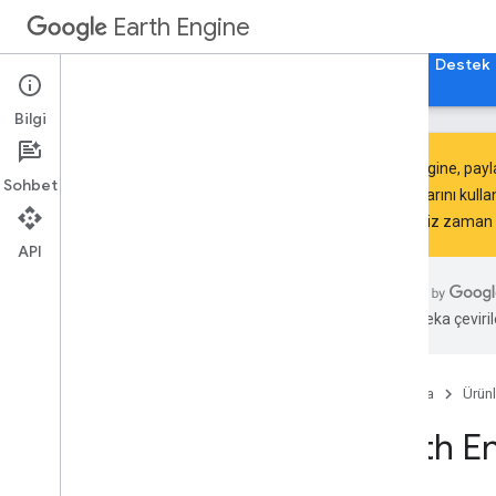
Earth Engine
Ana Sayfa
Rehberler
Başvuru Kaynakları
Destek
Bilgi
Earth Engine, payl
Sohbet
katmanlarını
kulla
istediğiniz zaman d
Keşfedin
Ürüne genel bakış
API
Big
Query entegrasyonları
Yapay zeka çevirile
Başlama
Earth Engine erişimi
Kimlik doğrulama ve başlatma
Ana Sayfa
Ürünl
Hızlı başlangıç kılavuzları
Earth E
Video eğiticileri
Geliştirme ortamları