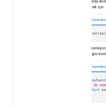
için şu anda dest
oluşturmak için:
var
terrain
Kod Düzenleyiciy
aktarıldığını kon
var
myFunct
// do som
return
so
};