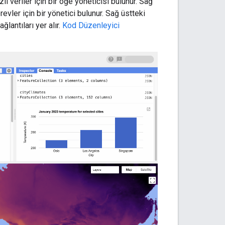
li veriler için bir öğe yöneticisi bulunur. Sağ
revler için bir yönetici bulunur. Sağ üstteki
lantıları yer alır.
Kod Düzenleyici