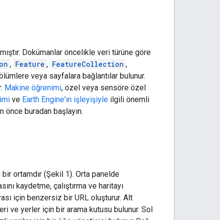
anmıştır. Dokümanlar öncelikle veri türüne göre
on
,
Feature
,
FeatureCollection
,
 bölümlere veya sayfalara bağlantılar bulunur.
r.
Makine öğrenimi
, özel veya sensöre özel
imi
ve
Earth Engine'ın işleyişiyle
ilgili önemli
an önce buradan başlayın.
 bir ortamdır (Şekil 1). Orta panelde
ını kaydetme, çalıştırma ve haritayı
 için benzersiz bir URL oluşturur. Alt
eri ve yerler için bir arama kutusu bulunur. Sol