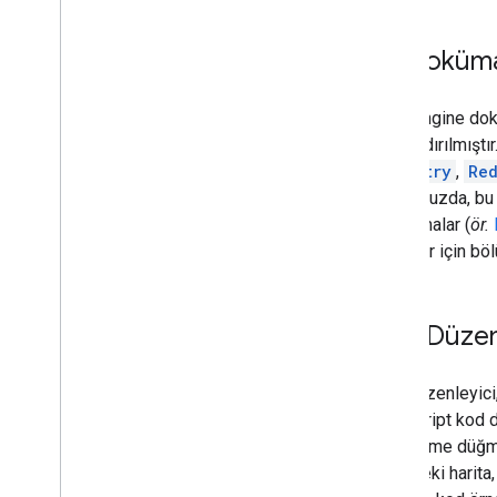
Dizi
Bu doküma
Verileri görselleştirme
Earth Engine Kod Düzenleyici Grafikleri
Earth Engine dokü
Earth Engine uygulamaları
yapılandırılmışt
Geometry
,
Re
Makine öğrenimi
Bu kılavuzda, bu 
Earth Engine'da makine öğrenimine
algoritmalar (
ör.
genel bakış
ayrıntılar için 
Denetimli sınıflandırma
Denetimsiz sınıflandırma
Vertex AI'da Özel Modeller
Kod Düzen
Verileri içe aktarma
Rastır verilerini içe aktarma
Kod Düzenleyici, 
Resim manifesti yükleme
JavaScript kod d
Tablo verilerini içe aktarma
temizleme düğme
Tablo manifesti yükleme
paneldeki harita,