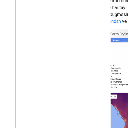
panelde kod örnek
Verileri dışa aktarma
panelde haritayı 
Genel bakış
yardım düğmes
Resimleri dışa aktarma
kılavuzundan
ve
Tablo ve vektör verilerini dışa aktarma
Video ve animasyon dışa aktarma
Harita karolarını dışa aktarma
Big
Query'ye aktarma
Görüntü verilerini programatik olarak
ayıklama
Yönet
Kaynaklara erişimi kontrol etme
Ticari olmayan katmanlar
Öğeleri yönetme
Kullanım kotası ve sınırlar
Kullanımı izleme
Maliyet kontrolleri
Hesaplama karşılaştırmaları
Hizmet hesapları