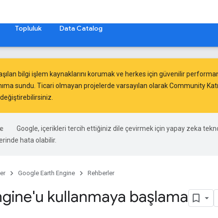
Topluluk
Data Catalog
aşılan bilgi işlem kaynaklarını korumak ve herkes için güvenilir perfor
nıma sundu. Ticari olmayan projelerde varsayılan olarak Community Katma
eğiştirebilirsiniz.
Google, içerikleri tercih ettiğiniz dile çevirmek için yapay zeka teknol
rinde hata olabilir.
er
Google Earth Engine
Rehberler
ngine'u kullanmaya başlama