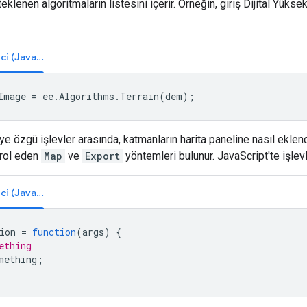
eklenen algoritmaların listesini içerir. Örneğin, giriş Dijital Yü
Kod Düzenleyici (JavaScript)
Image
=
ee
.
Algorithms
.
Terrain
(
dem
);
e özgü işlevler arasında, katmanların harita paneline nasıl eklend
trol eden
Map
ve
Export
yöntemleri bulunur. JavaScript'te işlevle
Kod Düzenleyici (JavaScript)
ion
=
function
(
args
)
{
ething
mething
;