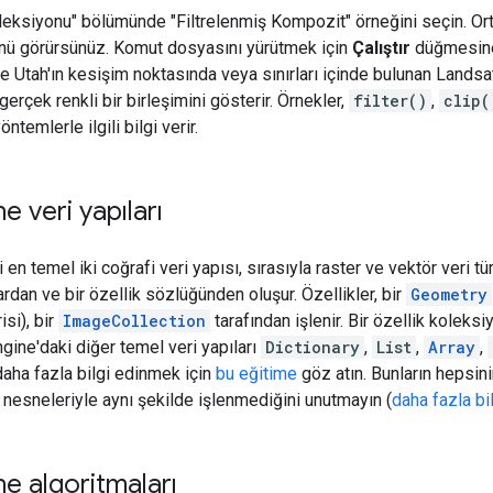
eksiyonu" bölümünde "Filtrelenmiş Kompozit" örneğini seçin. Or
ü görürsünüz. Komut dosyasını yürütmek için
Çalıştır
düğmesine 
 Utah'ın kesişim noktasında veya sınırları içinde bulunan Landsat 
gerçek renkli bir birleşimini gösterir. Örnekler,
filter()
,
clip(
öntemlerle ilgili bilgi verir.
e veri yapıları
 en temel iki coğrafi veri yapısı, sırasıyla raster ve vektör veri tü
ardan ve bir özellik sözlüğünden oluşur. Özellikler, bir
Geometry
si), bir
ImageCollection
tarafından işlenir. Bir özellik koleks
Engine'daki diğer temel veri yapıları
Dictionary
,
List
,
Array
,
daha fazla bilgi edinmek için
bu eğitime
göz atın. Bunların hepsin
t nesneleriyle aynı şekilde işlenmediğini unutmayın (
daha fazla bi
ne algoritmaları