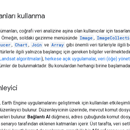
nları kullanma
manları, coğrafi veri analizine aşina olan kullanıcılar için tasarl
ır. Örneğin, soldaki gezinme menüsünde
Image
,
ImageCollecti
ducer
,
Chart
,
Join
ve
Array
gibi önemli veri türleriyle ilgili
türlerle ilgili yalnızca başlangıç için gereken bilgiler verilmektedi
Landsat algoritmaları
),
herkese açık uygulamalar
,
veri (öğe) yönet
bölümler de bulunmaktadır. Bu konulardan herhangi birine başlamad
leyici
Earth Engine uygulamalarını geliştirmek için kullanılan etkileşimli
üzenleyici bulunur. Düzenleyicinin üzerinde, mevcut komut dosyas
leri bulunur.
Bağlantı Al
düğmesi, adres çubuğunda komut dosyası
 senaryo tarafından eklenen katmanları içerir. Üst tarafta, veri setl