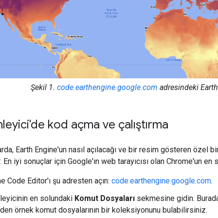
Şekil 1.
code.earthengine.google.com
adresindeki Earth
eyici'de kod açma ve çalıştırma
da, Earth Engine'un nasıl açılacağı ve bir resim gösteren özel bir
. En iyi sonuçlar için Google'ın web tarayıcısı olan Chrome'un e
ne Code Editor'ı şu adresten açın:
code.earthengine.google.com
.
eyicinin en solundaki
Komut Dosyaları
sekmesine gidin. Burada,
eden örnek komut dosyalarının bir koleksiyonunu bulabilirsiniz.