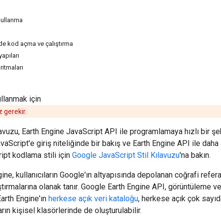
kullanma
de kod açma ve çalıştırma
yapıları
ritmaları
ullanmak için
 gerekir.
avuzu, Earth Engine JavaScript API ile programlamaya hızlı bir ş
avaScript'e giriş niteliğinde bir bakış ve Earth Engine API ile daha a
ipt kodlama stili için
Google JavaScript Stil Kılavuzu
'na bakın.
ine, kullanıcıların Google'ın altyapısında depolanan coğrafi refer
ştırmalarına olanak tanır. Google Earth Engine API, görüntüleme ve 
 Earth Engine'ın
herkese açık veri kataloğu
, herkese açık çok sayıda
arın kişisel klasörlerinde de oluşturulabilir.