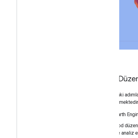
Denetim günlükleri
Sorun giderme
Kodlamayla ilgili en iyi uygulamalar
Hata ayıklama
Arşivle
Özel uygulamalar
Örnekler
Kod Düzenl
Aşağıdaki adımlar
gösterilmektedir
Earth Engi
Kod düzenl
ve analiz 