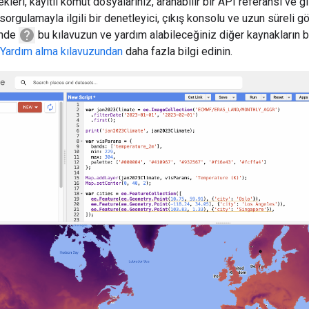
leri, kayıtlı komut dosyalarınız, aranabilir bir API referansı ve giz
sorgulamayla ilgili bir denetleyici, çıkış konsolu ve uzun süreli gö
help
inde
bu kılavuzun ve yardım alabileceğiniz diğer kaynakların bağ
Yardım alma kılavuzundan
daha fazla bilgi edinin.