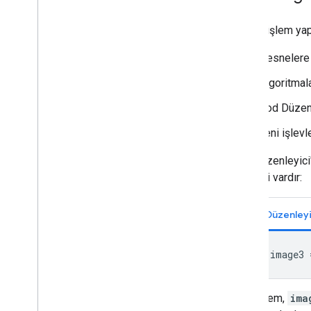
API'de işlem yap
Nesnelere 
Algoritmala
Kod Düzenl
Yeni işlev
Kod Düzenleyici
yöntemi vardır:
var
image3
Bu yöntem,
ima