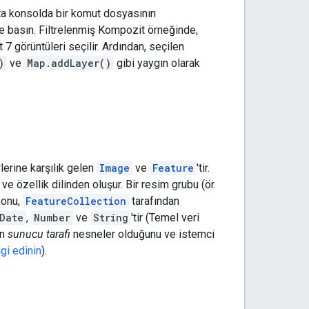
ta konsolda bir komut dosyasının
basın. Filtrelenmiş Kompozit örneğinde,
7 görüntüleri seçilir. Ardından, seçilen
)
ve
Map.addLayer()
gibi yaygın olarak
rlerine karşılık gelen
Image
ve
Feature
'tir.
ve özellik dilinden oluşur. Bir resim grubu (ör.
iyonu,
FeatureCollection
tarafından
Date
,
Number
ve
String
'tir (Temel veri
in
sunucu tarafı
nesneler olduğunu ve istemci
lgi edinin
).