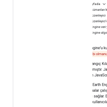
Bu sayfada
Kavramlar
Bu dokümanları 
İstemci ve sunucu
Kod Düzenleyici
İşleme ortamları
Kod Düzenleyici'
Hesaplamaya genel bakış
Earth Engine veri 
Ertelenen yürütme
Earth Engine algo
Ölçeklendir
Tahminler
Yeniden örnekleme ve çözünürlüğü
Earth Engine'u k
azaltma
erişim
sahibi olmanız
Verileri analiz etme
Bu Başlangıç Kıl
Nesnelere ve yöntemlere genel bakış
hazırlanmıştır. J
Görüntü
Önerilen JavaScr
Image
Collection
Geometri
Google Earth Eng
Feature ve Feature
Collection
algoritmalar çalı
Feature
View
kitaplığı sağlar.
Azaltıcı
öğeler, kullanıcıl
Katıl