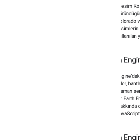
"Resim Kol
göründüğün
Colorado ve
resimlerin 
kullanılan y
Earth Engin
Earth Engine'daki
Görüntüler, bantl
resim zaman seri
yönetilir. Earth 
türleri hakkında 
tarafı JavaScrip
Earth Engi