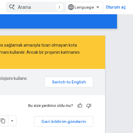
/
Oturum aç
mans sağlamak amacıyla
ticari olmayan kota
nı kullanılır. Ancak bir projenin katmanını
ojisini kullanır.
Bu size yardımcı oldu mu?
Geri bildirim gönderin