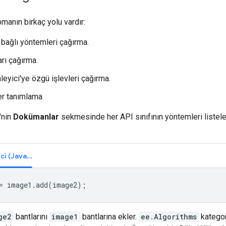
manın birkaç yolu vardır:
bağlı yöntemleri çağırma.
rı çağırma.
eyici'ye özgü işlevleri çağırma.
ler tanımlama
'nin
Dokümanlar
sekmesinde her API sınıfının yöntemleri listele
Kod Düzenleyici (JavaScript)
=
image1
.
add
(
image2
);
ge2
bantlarını
image1
bantlarına ekler.
ee.Algorithms
kategor