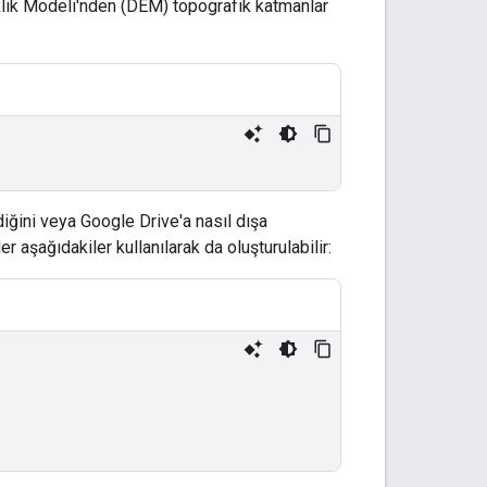
kseklik Modeli'nden (DEM) topografik katmanlar
iğini veya Google Drive'a nasıl dışa
r aşağıdakiler kullanılarak da oluşturulabilir: