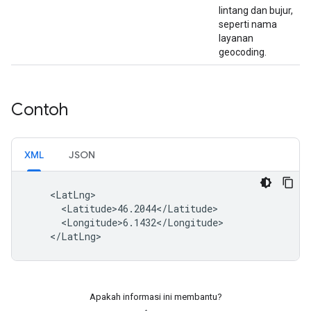
lintang dan bujur,
seperti nama
layanan
geocoding.
Contoh
XML
JSON
</LatLng>
Apakah informasi ini membantu?