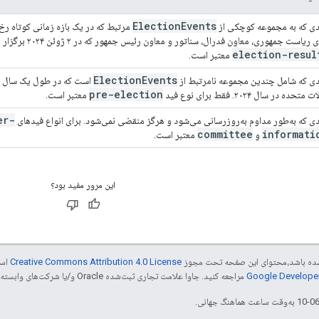
Election
Events
ی که به مجموعه کوچکی از
مرتبط که در یک بازه زمانی کوتاه رخ
 ریاست جمهوری، معاون فدرال، سناتور و معاون رئیس جمهور که در ۲ ژوئن ۲۰۲۴ برگزار می‌شود. برای انواع فیدهای
election-resul
معتبر است.
Election
Events
ی که شامل چندین مجموعه نامرتبط از
است که در طول یک سال تقو
pre-election
 متحده در سال ۲۰۲۴. فقط برای نوع فید
معتبر است.
er-
ی که به‌طور مداوم به‌روزرسانی می‌شود و هرگز منقضی نمی‌شود. برای انواع فیدهای
committee
informati
و
معتبر است.
این مرور مفید بود؟
ر شده باشد،‌محتوای این صفحه تحت مجوز
Creative Commons Attribution 4.0 License
است
مراجعه کنید. جاوا علامت تجاری ثبت‌شده Oracle و/یا شرکت‌های وابسته به آن است.