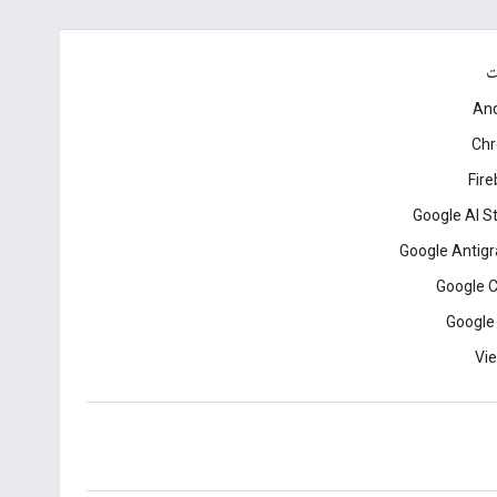
ت
And
Ch
Fir
Google AI S
Google Antigr
Google 
Google
Vie