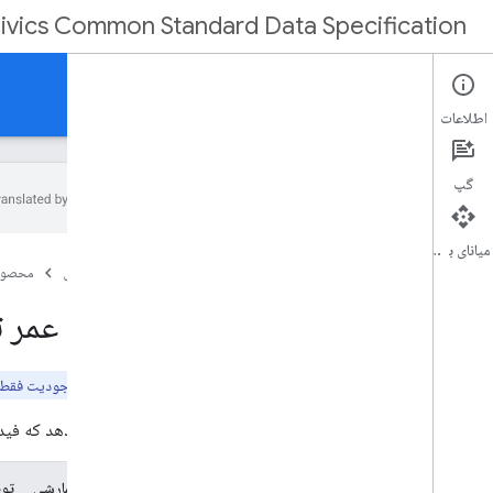
ivics Common Standard Data Specification
مرجع
اطلاعات
گپ
میانای برنامه‌سازی کاربردی
طرح واره داده
صفحه اصلی
محصول
انواع داده های ساده
موجودیت های مشترک
طول عمر ت
نهادهای مرتبط با کمیته
موجودیت های مرتبط با فراداده
نهادهای مرتبط با انتخابات
توجه:
این موجودیت فقط در
نهادهای مرتبط با صاحب منصبان
نشان می‌دهد که فید 
نهادهای مرتبط با اطلاعات رای دهندگان
شمارش ها
مقدار شمارشی
تو
نوع اندازه گیری رأی