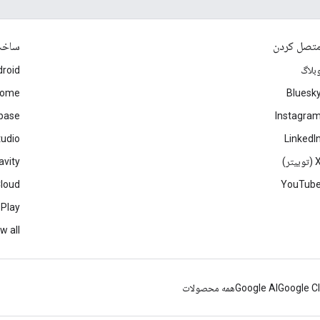
تصل کردن
ساخ
بلاگ
roid
rome
Bluesk
ebase
Instagra
tudio
LinkedI
(توییتر)
avity
Cloud
YouTub
 Play
w all
Google C
Google AI
همه محصولات