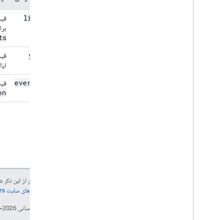
Candidate
Post
Election
Status
limited
فید
وضعیت نامزد پیش از انتخابات
برای
نوع کمیته
ts
Committe
Designation
Type
yearly
فید
Contest
Stage
ایالات
Count
Item
Status
Count
Item
Type
evergreen
فید
on
وضعیت تاریخ
نوع تاریخ انتخابات
نوع انتخابات
طول عمر تغذیه
نوع خوراک
Identifier
Type
Office
Level
نقش اداری
جز در مواردی که غیر از این ذک
روش Office
Selection
جزئیات، به
خطمشی‌های سایت Google Developers‏
Office
Term
Type
تاریخ آخرین به‌روزرسانی 2026-06-10 به‌وقت ساعت هماهنگ جهانی.
نوع رهبری حزب