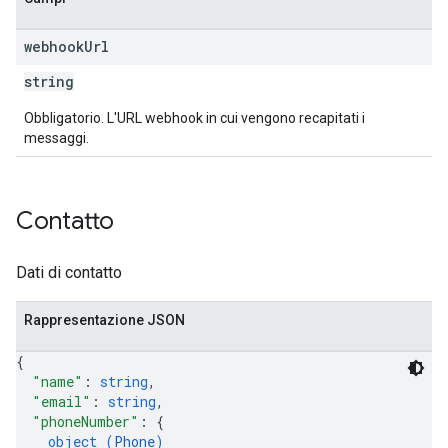
webhook
Url
string
Obbligatorio. L'URL webhook in cui vengono recapitati i
messaggi.
Contatto
Dati di contatto
Rappresentazione JSON
{
"name"
: 
string
,
"email"
: 
string
,
"phoneNumber"
: 
{
object (
Phone
)