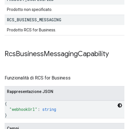
Prodotto non specificato.
RCS
_
BUSINESS
_
MESSAGING
Prodotto RCS for Business.
Rcs
Business
Messaging
Capability
Funzionalità di RCS for Business
Rappresentazione JSON
{
"webhookUrl"
: 
string
}
Campi