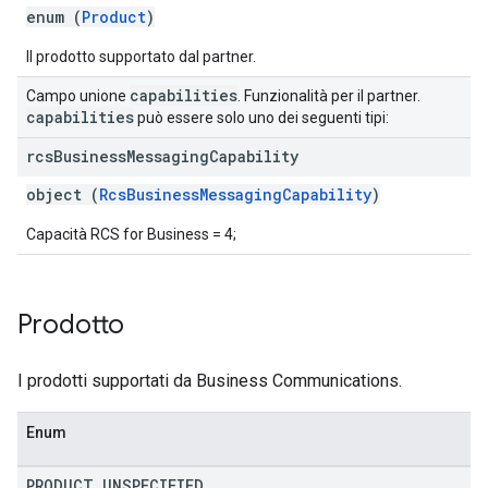
enum (
Product
)
Il prodotto supportato dal partner.
capabilities
Campo unione
. Funzionalità per il partner.
capabilities
può essere solo uno dei seguenti tipi:
rcs
Business
Messaging
Capability
object (
RcsBusinessMessagingCapability
)
Capacità RCS for Business = 4;
Prodotto
I prodotti supportati da Business Communications.
Enum
PRODUCT
_
UNSPECIFIED