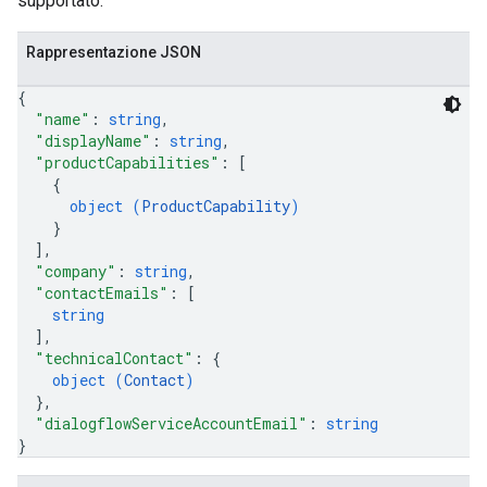
supportato.
Rappresentazione JSON
{
"name"
: 
string
,
"displayName"
: 
string
,
"productCapabilities"
: 
[
{
object (
ProductCapability
)
}
]
,
"company"
: 
string
,
"contactEmails"
: 
[
string
]
,
"technicalContact"
: 
{
object (
Contact
)
}
,
"dialogflowServiceAccountEmail"
: 
string
}