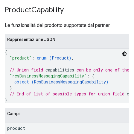
Product
Capability
Le funzionalità del prodotto supportate dal partner.
Rappresentazione JSON
{
"product"
: 
enum (
Product
)
,
// Union field 
capabilities
 can be only one of the 
"rcsBusinessMessagingCapability"
: 
{
object (
RcsBusinessMessagingCapability
)
}
// End of list of possible types for union field 
cap
}
Campi
product