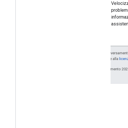
Velocizz
problemi
informaz
assisten
Salvo quando diversamente 
concessi in base alla
licen
Ultimo aggiornamento 202
Coinvolgi
Google Developer Program
Google Developer Groups
Google Developer Experts