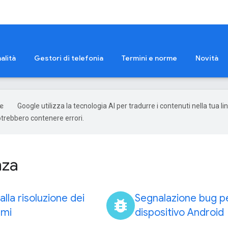
alità
Gestori di telefonia
Termini e norme
Novità
Google utilizza la tecnologia AI per tradurre i contenuti nella tua li
otrebbero contenere errori.
nza
alla risoluzione dei
Segnalazione bug p
bug_report
emi
dispositivo Android