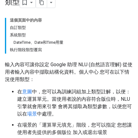
類型
這個頁面中的內容
自訂類型
系統類型
DateTime、Date和Time用量
執行階段類型覆寫
輸入內容可讓你設定 Google 助理 NLU (自然語言理解) 從使
用者輸入內容中擷取結構化資料。個人中心 您可在以下情
況使用類型：
在
意圖
中，您可以為訓練詞組加上類型註解，以便：
建立運算單元。當使用者說的內容符合版位時，NLU
引擎就會用來引擎 會將其擷取為類型參數，以便您可
以在
場景
中處理。
在場景的「運算單元填充」
階段，您可以指定 您想讓
使用者先提供的多個版位 加入或退出場景