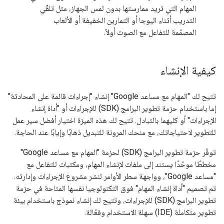
المهام التي تريد ممارستها بدون لمس الجهاز، مثل تلقّي
التدريب أثناء اليوجا أو التمارين الخفيفة أو الألعاب
المصمّمة للتفاعل مع الصوت أولاً.
كيفية الإنشاء
تتيح لك "المهام مع مساعد Google" إنشاء "إجراءات قائمة على المحادثة"
إما باستخدام حزمة تطوير البرامج (SDK) للإجراءات أو "أداة إنشاء
الإجراءات" أو كليهما بالتبادل. تتيح لك هذه الميزة اختيار أفضل سير عمل
للتطوير لاحتياجاتك، مع منحك المرونة للتبديل ذهابًا وإيابًا عند الحاجة.
توفّر حزمة تطوير البرامج (SDK) لحزمة "المهام مع مساعد Google"
مخططًا موحّدًا يستند إلى ملفات لإنشاء المهام، ومكتبات للتفاعل مع
"مساعد Google"، وواجهة سطر الأوامر لنشر مشروع الإجراءات وإدارته.
تم تصميم "أداة إنشاء المهام" فوق التكنولوجيا نفسها المتاحة في حزمة
تطوير البرامج (SDK) للإجراءات، وتتيح لك إنشاء نموذج باستخدام بيئة
تطوير متكاملة (IDE) سهلة الاستخدام وفعّالة.