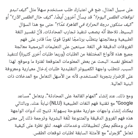
على سبيل المثال، ضع في اعتبارك طلب مستخدم سهلاً مثل
"كيف تبدو
توقعات الطقس اليوم؟"
قد يسأل آخرون أيضًا،
"كيف حال الطقس الآن؟"
أو
"كيف ستكون درجة الحرارة في القاهرة غدًا؟"
حتى مع هذا السؤال
البسيط، نلاحظ أنّه يصعب تنفيذ تجارب المحادثات، لأنّ تفسير اللغة
الطبيعية ومعالجتها يتطلّب برنامجًا لغويًا قويًا جدًا قادر على فهم
الفروقات الدقيقة في اللغة. سيتعين على التعليمات البرمجية معالجة
جميع هذه الأنواع المختلفة من الطلبات (وربما طلبات أخرى كثيرة) لتنفيذ
المنطق نفسه: البحث عن بعض المعلومات المتوقعة لفترة ما وموقع. لهذا
السبب، تتطلب واجهة الكمبيوتر التقليدية طلبات إدخال معيارية ومعروفة
على الإضرار بتجربة المستخدم، لأنه من الأسهل التعامل مع المدخلات ذات
البنية العالية.
ومع ذلك، عند إنشاء "المهام القائمة على المحادثة"، يتعامل "مساعد
Google" مع تقنية فهم اللغات الطبيعية (NLU) نيابةً عنك، وبالتالي
يمكنك إنشاء واجهات حوارية مفتوحة بسهولة. تتيح لك أدوات الواجهة
هذه فهم الفروق الدقيقة والمتنوعة للّغة البشرية وترجمة ذلك إلى معنى
عادي ومنظّم يمكن لتطبيقاتك وخدماتك فهمه. لنلقِ نظرة على كيفية
تعامل "الإجراء" مع الأمثلة السابقة لطلبات توقعات الطقس.