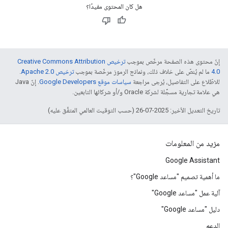
هل كان المحتوى مفيدًا؟
إنّ محتوى هذه الصفحة مرخّص بموجب
ترخيص Creative Commons Attribution
4.0‏
ما لم يُنصّ على خلاف ذلك، ونماذج الرموز مرخّصة بموجب
ترخيص Apache 2.0‏
.
للاطّلاع على التفاصيل، يُرجى مراجعة
سياسات موقع Google Developers‏
. إنّ Java
هي علامة تجارية مسجَّلة لشركة Oracle و/أو شركائها التابعين.
تاريخ التعديل الأخير: 2025-07-26 (حسب التوقيت العالمي المتفَّق عليه)
مزيد من المعلومات
Google Assistant
ما أهمية تصميم "مساعد Google"؟
آلية عمل "مساعد Google"
دليل "مساعد Google"
الدعم