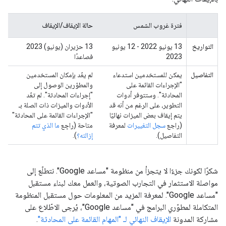
فترة غروب الشمس
حالة الإيقاف/الإيقاف
التواريخ
13 يونيو 2022 - 12 يونيو
13 حزيران (يونيو) 2023
2023
فصاعدًا
التفاصيل
يمكن للمستخدمين استدعاء
لم يعُد بإمكان المستخدمين
"الإجراءات القائمة على
والمطوّرين الوصول إلى
المحادثة". وستتوفر أدوات
"إجراءات المحادثة". لم تعُد
التطوير، على الرغم من أنه قد
الأدوات والميزات ذات الصلة بـ
يتم إيقاف بعض الميزات نهائيًا
"الإجراءات القائمة على المحادثة"
(راجع
سجل التغييرات
لمعرفة
متاحة (راجِع
ما الذي تتم
التفاصيل).
إزالته؟
).
شكرًا لكونك جزءًا لا يتجزأ من منظومة "مساعد Google". نتطلّع إلى
مواصلة الاستثمار في التجارب الصوتية، والعمل معك لبناء مستقبل
"مساعد Google". لمعرفة المزيد من المعلومات حول مستقبل المنظومة
المتكاملة لمطوّري البرامج في "مساعد Google"، يُرجى الاطّلاع على
مشاركة المدونة
الإيقاف النهائي لـ "المهام القائمة على المحادثة"
.