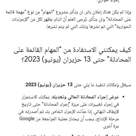
وإذا لم يكن هناك إعلان بانر، لن يتأثر مشروع "المهام" من نوع "مهمة قائمة
على المحادثة" ولن يتأثر. يُرجى العلم أنّ البانر يظهر لكل من "الإجراءات
الحوارية" التي تم نشرها وتلك التي لم يتم نشرها.
كيف يمكنني الاستفادة من "المهام القائمة على
المحادثة" حتى 13 حزيران (يونيو) 2023؟
سيظل بإمكانك تنفيذ ما يلي حتى
13 حزيران (يونيو) 2023
:
عرض إجراء المحادثة الحالي وتعديله.
يمكنك الاستمرار
في إجراء تغييرات على ميزة "إجراء المحادثة" حتى تاريخ
الإيقاف النهائي. إذا عدّلت الإجراء الخاص بك ثم أصدرته في
مرحلة الإنتاج، يجب أن يجتاز عملية المراجعة من Google
مرة أخرى.