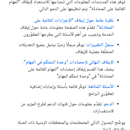
توفر هذه المستندات المعلومات التي تحتاجها للاستعداد لإيقاف "المهام
القائمة على المحادثة". يتم تنظيمها على النحو التالي:
نظرة عامة حول إيقاف "الإجراءات القائمة على
المحادثة"
: تقدّم هذه الصفحة معلومات عامة حول إيقاف
الخدمة وتجيب عن أهم الأسئلة التي يطرحها المطوّرون.
سجلّ التغييرات
: يوفّر سجلّاً زمنيًا يشمل جميع التعديلات
المتعلّقة بعملية الإيقاف.
الإيقاف النهائي لإحصاءات "وحدة التحكّم في المهام"
:
يصف هذا القسم إيقاف إحصاءات "المهام القائمة على
المحادثة" في "وحدة تحكّم المهام".
الأسئلة الشائعة
: توفّر قائمة بأسئلة وإجابات إضافية
لمطوّري البرامج.
الدعم
: تقدّم معلومات حول قنوات الدعم لطرح المزيد من
الاستفسارات.
يوضّح الجدول التالي المصطلحات والمخططات الزمنية ذات الصلة
بالإيقاف النهائي: