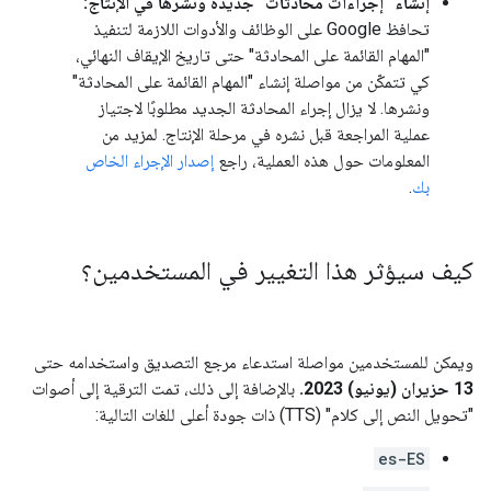
إنشاء "إجراءات محادثات" جديدة ونشرها في الإنتاج:
تحافظ Google على الوظائف والأدوات اللازمة لتنفيذ
"المهام القائمة على المحادثة" حتى تاريخ الإيقاف النهائي،
كي تتمكّن من مواصلة إنشاء "المهام القائمة على المحادثة"
ونشرها. لا يزال إجراء المحادثة الجديد مطلوبًا لاجتياز
عملية المراجعة قبل نشره في مرحلة الإنتاج. لمزيد من
المعلومات حول هذه العملية، راجع
إصدار الإجراء الخاص
بك
.
كيف سيؤثر هذا التغيير في المستخدمين؟
ويمكن للمستخدمين مواصلة استدعاء مرجع التصديق واستخدامه حتى
13 حزيران (يونيو) 2023.
بالإضافة إلى ذلك، تمت الترقية إلى أصوات
"تحويل النص إلى كلام" (TTS) ذات جودة أعلى للغات التالية:
es-ES