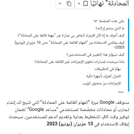
المحادثة" نهائيًا
على هذه الصفحة
ما الذي ستتم إزالته؟
كيف أعرف ما إذا كان الإجراء الخاص بي عبارة عن "مهمة قائمة على المحادثة"؟
كيف يمكنني الاستفادة من "المهام القائمة على المحادثة" حتى 13 حزيران (يونيو)
2023؟
كيف سيؤثر هذا التغيير في المستخدمين؟
ماذا سيحدث لمسارات تطوير الإجراءات غير القائمة على المحادثة؟
مهامّ في التطبيقات
المنزل المزوّد بأجهزة ذكية
الإجراءات من محتوى الويب
ستوقف Google ميزة "المهام القائمة على المحادثة" التي تتيح لك إنشاء
تجارب أو محادثات مخصّصة لمستخدمي "مساعد Google". لضمان
توفير وقت كافٍ للتخطيط بعناية وتقديم الدعم للمستخدمين، سيحدث
إيقاف الاستخدام في
13 حزيران (يونيو) 2023
.