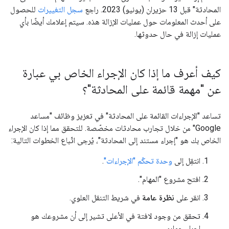
المحادثة" قبل 13 حزيران (يونيو) 2023. راجع
سجل التغييرات
للحصول
على أحدث المعلومات حول عمليات الإزالة هذه. سيتم إعلامك أيضًا بأي
عمليات إزالة في حال حدوثها.
كيف أعرف ما إذا كان الإجراء الخاص بي عبارة
عن "مهمة قائمة على المحادثة"؟
تساعد "الإجراءات القائمة على المحادثة" في تعزيز وظائف "مساعد
Google" من خلال تجارب محادثات مخصّصة. للتحقق مما إذا كان الإجراء
الخاص بك هو "إجراء مستند إلى المحادثة"، يُرجى اتّباع الخطوات التالية:
انتقِل إلى
وحدة تحكّم "الإجراءات"
.
افتح مشروع "المهام".
انقر على
نظرة عامة
في شريط التنقل العلوي.
تحقق من وجود لافتة في الأعلى تشير إلى أن مشروعك هو
إجراء حواري.