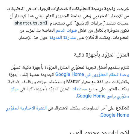
خرجت واجهة برمجة التطبيقات لاختصارات الإجراءات في التطبيقات
من الإصدار التجريبي وهي متاحة للجمهور العام
. يعني هذا الإصدار أنّ
عمليات تنفيذ "إجراءات التطبيق" التي تستخدم
shortcuts.xml
تكون متوفّرة بالكامل من خلال
قنوات الدعم
الخاصة بنا. لمزيد من
المعلومات، يمكنك الاطّلاع على
مشاركة المدونة
حول هذا الإصدار.
المنزل المزوّد بأجهزة ذكية
نلتزم بتقديم أفضل تجربة لمطوِّري المنازل المزوّدة بأجهزة ذكية. تسهِّل
وحدة تحكم المطوّرين في Google Home
الجديدة عملية إنشاء أجهزة
وتطبيقات متوافقة مع معيار Matter باستخدام ميزات ووظائف إضافية.
يمكنك العثور على جميع
مستندات
المنزل المزوّد بأجهزة ذكية في
مركز
مطوّري برامج Google Home
.
للاطّلاع على آخر المعلومات، يمكنك الاشتراك في
النشرة الإخبارية لمطوّري
.
Google Home
الإجراءات من محتوى الويب