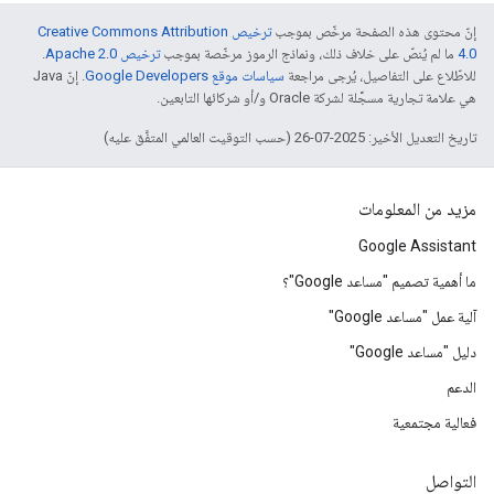
إنّ محتوى هذه الصفحة مرخّص بموجب
ترخيص Creative Commons Attribution
4.0‏
ما لم يُنصّ على خلاف ذلك، ونماذج الرموز مرخّصة بموجب
ترخيص Apache 2.0‏
.
للاطّلاع على التفاصيل، يُرجى مراجعة
سياسات موقع Google Developers‏
. إنّ Java
هي علامة تجارية مسجَّلة لشركة Oracle و/أو شركائها التابعين.
تاريخ التعديل الأخير: 2025-07-26 (حسب التوقيت العالمي المتفَّق عليه)
مزيد من المعلومات
Google Assistant
ما أهمية تصميم "مساعد Google"؟
آلية عمل "مساعد Google"
دليل "مساعد Google"
الدعم
فعالية مجتمعية
التواصل