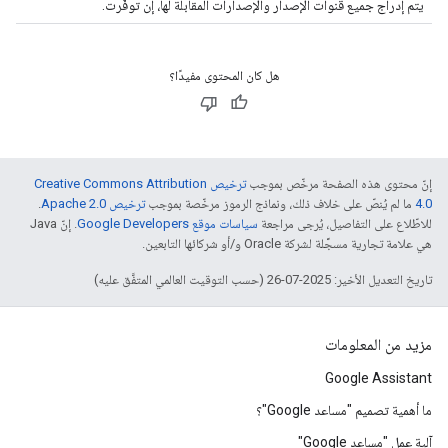
يتم إدراج جميع قنوات الإصدار والإصدارات المقابلة لها، إن توفّرت.
هل كان المحتوى مفيدًا؟
إنّ محتوى هذه الصفحة مرخّص بموجب
ترخيص Creative Commons Attribution
4.0‏
ما لم يُنصّ على خلاف ذلك، ونماذج الرموز مرخّصة بموجب
ترخيص Apache 2.0‏
.
للاطّلاع على التفاصيل، يُرجى مراجعة
سياسات موقع Google Developers‏
. إنّ Java
هي علامة تجارية مسجَّلة لشركة Oracle و/أو شركائها التابعين.
تاريخ التعديل الأخير: 2025-07-26 (حسب التوقيت العالمي المتفَّق عليه)
مزيد من المعلومات
Google Assistant
ما أهمية تصميم "مساعد Google"؟
آلية عمل "مساعد Google"