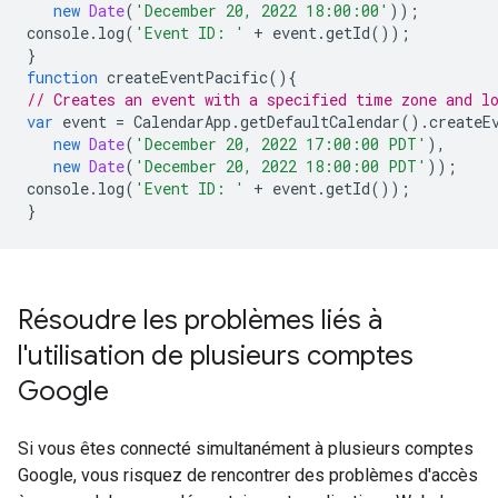
new
Date
(
'December 20, 2022 18:00:00'
));
console
.
log
(
'Event ID: '
+
event
.
getId
());
}
function
createEventPacific
(){
// Creates an event with a specified time zone and l
var
event
=
CalendarApp
.
getDefaultCalendar
().
createE
new
Date
(
'December 20, 2022 17:00:00 PDT'
),
new
Date
(
'December 20, 2022 18:00:00 PDT'
));
console
.
log
(
'Event ID: '
+
event
.
getId
());
}
Résoudre les problèmes liés à
l'utilisation de plusieurs comptes
Google
Si vous êtes connecté simultanément à plusieurs comptes
Google, vous risquez de rencontrer des problèmes d'accès