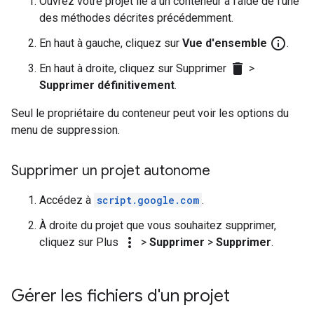
Ouvrez votre projet lié à un conteneur à l'aide de l'une
des méthodes décrites précédemment.
info_outline
En haut à gauche, cliquez sur
Vue d'ensemble
.
delete
En haut à droite, cliquez sur Supprimer
>
Supprimer définitivement
.
Seul le propriétaire du conteneur peut voir les options du
menu de suppression.
Supprimer un projet autonome
Accédez à
script.google.com
.
À droite du projet que vous souhaitez supprimer,
more_vert
cliquez sur Plus
>
Supprimer
>
Supprimer
.
Gérer les fichiers d'un projet