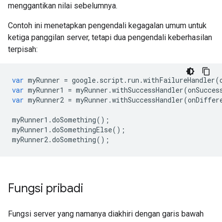
menggantikan nilai sebelumnya.
Contoh ini menetapkan pengendali kegagalan umum untuk
ketiga panggilan server, tetapi dua pengendali keberhasilan
terpisah:
var
myRunner
=
google
.
script
.
run
.
withFailureHandler
(
var
myRunner1
=
myRunner
.
withSuccessHandler
(
onSucces
var
myRunner2
=
myRunner
.
withSuccessHandler
(
onDiffer
myRunner1
.
doSomething
();
myRunner1
.
doSomethingElse
();
myRunner2
.
doSomething
();
Fungsi pribadi
Fungsi server yang namanya diakhiri dengan garis bawah