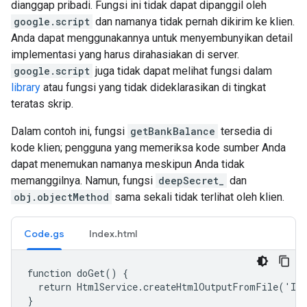
dianggap pribadi. Fungsi ini tidak dapat dipanggil oleh
google.script
dan namanya tidak pernah dikirim ke klien.
Anda dapat menggunakannya untuk menyembunyikan detail
implementasi yang harus dirahasiakan di server.
google.script
juga tidak dapat melihat fungsi dalam
library
atau fungsi yang tidak dideklarasikan di tingkat
teratas skrip.
Dalam contoh ini, fungsi
getBankBalance
tersedia di
kode klien; pengguna yang memeriksa kode sumber Anda
dapat menemukan namanya meskipun Anda tidak
memanggilnya. Namun, fungsi
deepSecret_
dan
obj.objectMethod
sama sekali tidak terlihat oleh klien.
Code.gs
Index.html
function doGet() {

  return HtmlService.createHtmlOutputFromFile('Ind
}
