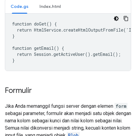
Code.gs
Index.html
function doGet() {

  return HtmlService.createHtmlOutputFromFile('Ind
}

function getEmail() {

  return Session.getActiveUser().getEmail();

}
Formulir
Jika Anda memanggil fungsi server dengan elemen
form
sebagai parameter, formulir akan menjadi satu objek dengan
nama kolom sebagai kunci dan nilai kolom sebagai nilai.
Semua nilai dikonversi menjadi string, kecuali konten kolom
input file, yang menjadi objek
Blob
.