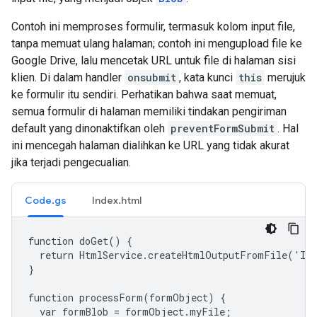
Contoh ini memproses formulir, termasuk kolom input file,
tanpa memuat ulang halaman; contoh ini mengupload file ke
Google Drive, lalu mencetak URL untuk file di halaman sisi
klien. Di dalam handler
onsubmit
, kata kunci
this
merujuk
ke formulir itu sendiri. Perhatikan bahwa saat memuat,
semua formulir di halaman memiliki tindakan pengiriman
default yang dinonaktifkan oleh
preventFormSubmit
. Hal
ini mencegah halaman dialihkan ke URL yang tidak akurat
jika terjadi pengecualian.
Code.gs
Index.html
function doGet() {

  return HtmlService.createHtmlOutputFromFile('Ind
}

function processForm(formObject) {

  var formBlob = formObject.myFile;
