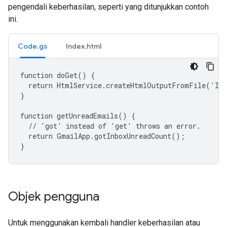
pengendali keberhasilan, seperti yang ditunjukkan contoh
ini.
Code.gs
Index.html
function doGet() {

  return HtmlService.createHtmlOutputFromFile('Ind
}

function getUnreadEmails() {

  // 'got' instead of 'get' throws an error.

  return GmailApp.gotInboxUnreadCount();

}
Objek pengguna
Untuk menggunakan kembali handler keberhasilan atau