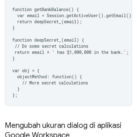
function getBankBalance() {

  var email = Session.getActiveUser().getEmail()

  return deepSecret_(email);

}

function deepSecret_(email) {

 // Do some secret calculations

 return email + ' has $1,000,000 in the bank.';

}

var obj = {

  objectMethod: function() {

    // More secret calculations

  }

};
Mengubah ukuran dialog di aplikasi
Google Workspace