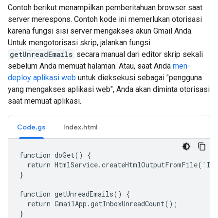
Contoh berikut menampilkan pemberitahuan browser saat
server merespons. Contoh kode ini memerlukan otorisasi
karena fungsi sisi server mengakses akun Gmail Anda.
Untuk mengotorisasi skrip, jalankan fungsi
getUnreadEmails
secara manual dari editor skrip sekali
sebelum Anda memuat halaman. Atau, saat Anda
men-
deploy aplikasi web
untuk dieksekusi sebagai "pengguna
yang mengakses aplikasi web", Anda akan diminta otorisasi
saat memuat aplikasi.
Code.gs
Index.html
function doGet() {

  return HtmlService.createHtmlOutputFromFile('Ind
}

function getUnreadEmails() {

  return GmailApp.getInboxUnreadCount();

}