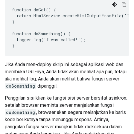
function doGet() {

  return HtmlService.createHtmlOutputFromFile('Ind
}

function doSomething() {

  Logger.log('I was called!');

}
Jika Anda men-deploy skrip ini sebagai aplikasi web dan
membuka URL-nya, Anda tidak akan melihat apa pun, tetapi
jika melihat log, Anda akan melihat bahwa fungsi server
doSomething
dipanggil.
Panggilan sisi klien ke fungsi sisi server bersifat asinkron:
setelah browser meminta server menjalankan fungsi
doSomething
, browser akan segera melanjutkan ke baris
kode berikutnya tanpa menunggu respons. Artinya,
panggilan fungsi server mungkin tidak dieksekusi dalam
urutan yang Anda harapkan. Jika Anda melakukan dua