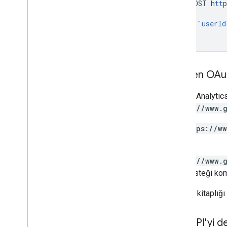
POST
h
tt
p
{
"userId
}
İstenen OAu
Google Analytic
https://www.
Bu,
https://w
farklıdır.
https://www.
jetonu isteği ko
İstemci kitaplığı
Eski API'yi d