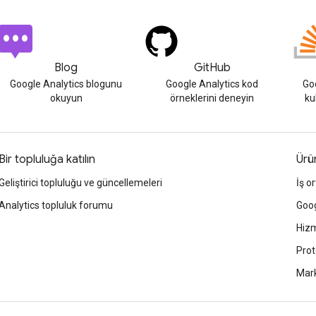
Blog
GitHub
Google Analytics blogunu
Google Analytics kod
Goo
okuyun
örneklerini deneyin
ku
Bir topluluğa katılın
Ürün
Geliştirici topluluğu ve güncellemeleri
İş or
Analytics topluluk forumu
Goog
Hizm
Prot
Mark