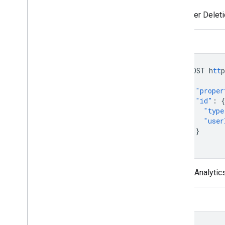
Eski User Deleti
REST
POST
h
tt
p
{
"proper
"id"
:
{
"type
"user
}
}
Google Analytic
REST