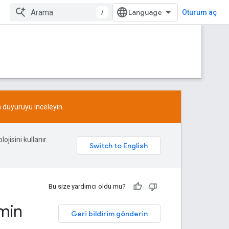
/
Oturum aç
n
duyuruyu
inceleyin.
ojisini kullanır.
Bu size yardımcı oldu mu?
dmin
Geri bildirim gönderin