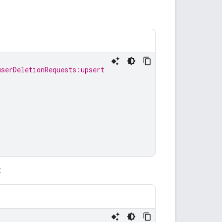
userDeletionRequests:upsert
: