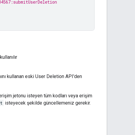
34567:submitUserDeletion
llanılır
nı kullanan eski User Deletion API'den
erişim jetonu isteyen tüm kodları veya erişim
t
isteyecek şekilde güncellemeniz gerekir.