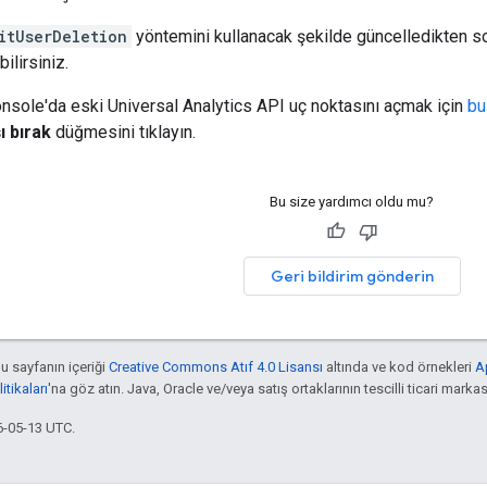
itUserDeletion
yöntemini kullanacak şekilde güncelledikten s
ilirsiniz.
sole'da eski Universal Analytics API uç noktasını açmak için
bu
ı bırak
düğmesini tıklayın.
Bu size yardımcı oldu mu?
Geri bildirim gönderin
bu sayfanın içeriği
Creative Commons Atıf 4.0 Lisansı
altında ve kod örnekleri
A
tikaları
'na göz atın. Java, Oracle ve/veya satış ortaklarının tescilli ticari markas
6-05-13 UTC.