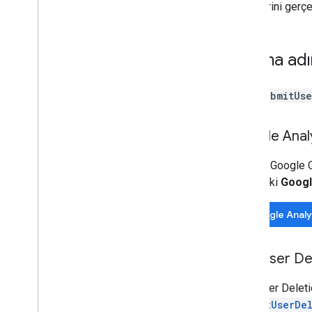
işlemlerini gerç
Değişiklik günlüğü
v1beta
v1alpha
Taşıma adı
Big
Query dışa aktarma
Veri dışa aktarma şemaları
Yeni
SubmitUse
Trafik ilişkilendirme verileri
Google Analy
User Deletion API
Eski User Deletion API'den geçiş
Yeni bir Google 
yapma
aşağıdaki
Google
Google Analyt
Eski User De
Eski User Deleti
SubmitUserDe