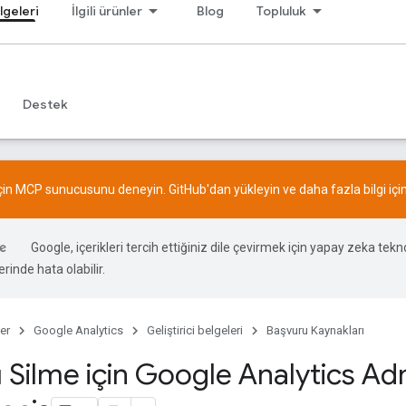
lgeleri
İlgili ürünler
Blog
Topluluk
Destek
için MCP sunucusunu deneyin.
GitHub
'dan yükleyin ve daha fazla bilgi içi
Google, içerikleri tercih ettiğiniz dile çevirmek için yapay zeka teknol
rinde hata olabilir.
er
Google Analytics
Geliştirici belgeleri
Başvuru Kaynakları
ı Silme için Google Analytics A