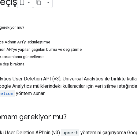
eçiş
gerekiyor mu?
cs Admin API'yi etkinleştirme
ion API'ye yapılan çağrıları bulma ve değiştirme
kapsamlarını güncelleme
re dışı bırakma
ytics User Deletion API (v3), Universal Analytics ile birlikte kul
oogle Analytics mülklerindeki kullanıcılar için veri silme isteğind
letion
yöntem sunar.
pmam gerekiyor mu?
i User Deletion API'nin (v3)
upsert
yöntemini çağırıyorsa Googl