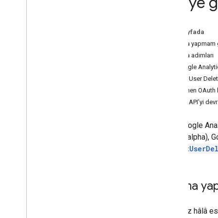
API'ye g
Measurement Protocol
Genel bakış
Bu sayfada
Protokol etkinlikleri
Taşıma yapmam 
Değişiklik günlüğü
Taşıma adımları
Google Analyti
Admin API
Eski User Delet
REST
İstenen OAuth 
RPC
Eski API'yi dev
Sınırlar ve kotalar
Değişiklik günlüğü
Eski Google Anal
Veri Erişimi rapor şeması
API (v1alpha), G
SubmitUserDe
Data API
Genel bakış
Sınırlar ve kotalar
Taşıma ya
Hata Yanıtları
Boyutlar ve Metrikler
Kodunuz hâlâ esk
Mülk Kimliği