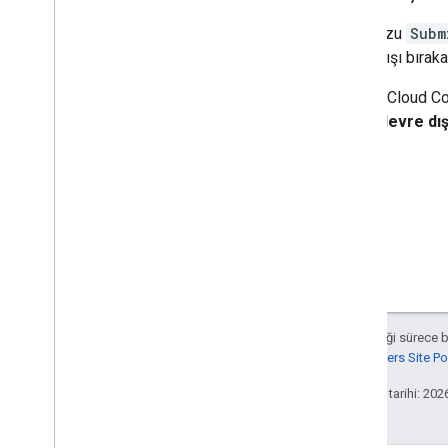
Kodunuzu
Subm
devre dışı bırakab
Google Cloud Con
API'yi devre dış
Aksi belirtilmediği sürece 
Google Developers Site Poli
Son güncelleme tarihi: 202