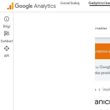
Genel bakış
Geliştirici be
Analytics
Geliştirici belgeleri
Bilgi
Rehberler
Başvuru Kaynakları
Kitaplıklar ve örnekler
Sohbet
Google Analytics 
API
Genel bakış
SDK ve User ID ile ilgili özellik politikası
Yapay zeka çevirile
Sınırlar ve kotalar
Etiketleme
Ana Sayfa
Ürünl
Yapılandırma
Kullanıc
Önerilen etkinlikler
İş sektörüne göre önerilen etkinlikler