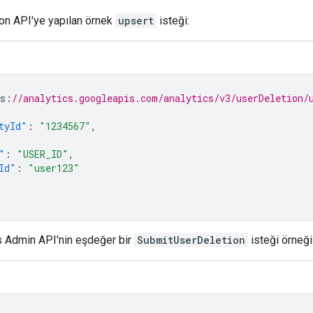
on API'ye yapılan örnek
upsert
isteği:
s
:
//analytics.googleapis.com/analytics/v3/userDeletion/
tyId"
:
"1234567"
,
"
:
"USER_ID"
,
Id"
:
"user123"
s Admin API'nin eşdeğer bir
SubmitUserDeletion
isteği örneği