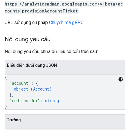
https://analyticsadmin.googleapis.com/v1beta/ac
rotocolSecrets
counts:provisionAccountTicket
URL sử dụng cú pháp
Chuyển mã gRPC
.
Nội dung yêu cầu
Nội dung yêu cầu chứa dữ liệu có cấu trúc sau:
Biểu diễn dưới dạng JSON
{
"account"
: 
{
object (
Account
)
}
,
"redirectUri"
: 
string
}
Trường