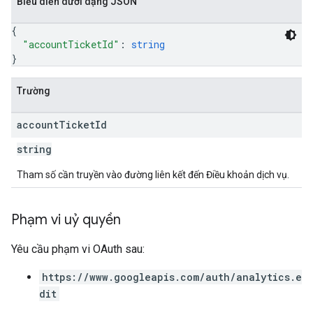
Biểu diễn dưới dạng JSON
{
"accountTicketId"
: 
string
}
Trường
account
Ticket
Id
string
Tham số cần truyền vào đường liên kết đến Điều khoản dịch vụ.
Phạm vi uỷ quyền
Yêu cầu phạm vi OAuth sau:
https://www.googleapis.com/auth/analytics.e
dit