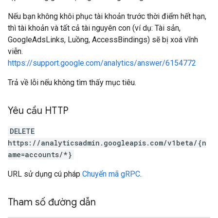
rotocolSecrets
Nếu bạn không khôi phục tài khoản trước thời điểm hết hạn,
thì tài khoản và tất cả tài nguyên con (ví dụ: Tài sản,
GoogleAdsLinks, Luồng, AccessBindings) sẽ bị xoá vĩnh
viễn.
https://support.google.com/analytics/answer/6154772
Trả về lỗi nếu không tìm thấy mục tiêu.
Yêu cầu HTTP
DELETE
https://analyticsadmin.googleapis.com/v1beta/{n
ame=accounts/*}
URL sử dụng cú pháp
Chuyển mã gRPC
.
Tham số đường dẫn