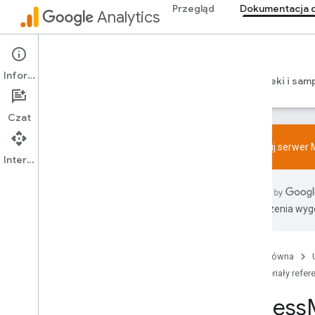
Przegląd
Dokumentacja d
Analytics
Admin API
Informacje
Przewodniki
Materiały referencyjne
Biblioteki i sam
Czat
Wypróbuj serwer M
Przegląd
Interfejs API
Zasady dotyczące funkcji pakietu SDK i
funkcji User-ID
Limity
Tłumaczenia wyge
Tagowanie
Konfiguracja
Strona główna
Zalecane zdarzenia
Materiały refer
Zalecane zdarzenia według branży
Access
Measurement Protocol