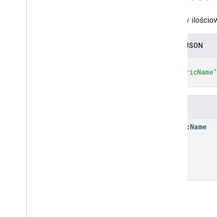
Przegląd
Pomiary ilościo
Zdarzenia protokołu
Historia zmian
Zapis JSON
Admin API
{
REST
"metricName
}
Overview
v1beta
REST Resources
Pola
account
Summaries
metric
Name
accounts
properties
properties
.
conversion
Events
properties
.
custom
Dimensions
properties
.
custom
Metrics
properties
.
data
Streams
properties
.
data
Streams
.
measurement
Protocol
Secrets
properties
.
firebase
Links