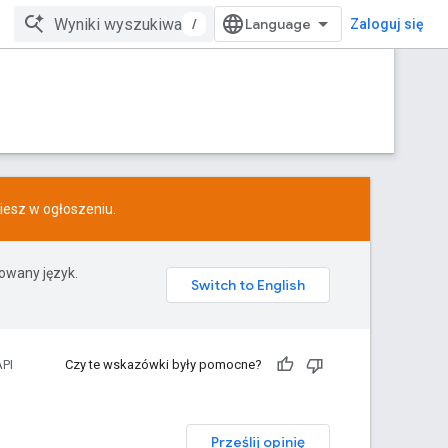
/
Zaloguj się
ziesz w
ogłoszeniu
.
rowany język.
PI
Czy te wskazówki były pomocne?
Prześlij opinię