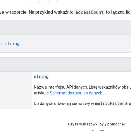
we w raporcie. Na przykład wskaźnik
accessCount
to łączna li
"
: 
string
string
Nazwa interfejsu API danych. Listę wskaźników obsł
artykule
Schemat dostępu do danych
.
metricFilter
Do danych odwołują się nazwy w
&
Czy te wskazówki były pomocne?