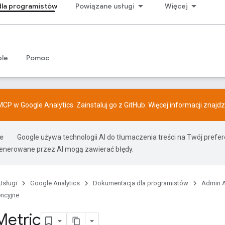
la programistów
Powiązane usługi
Więcej
ple
Pomoc
CP w Google Analytics. Zainstaluj go z
GitHub
. Więcej informacji znajd
Google używa technologii AI do tłumaczenia treści na Twój prefe
nerowane przez AI mogą zawierać błędy.
Usługi
Google Analytics
Dokumentacja dla programistów
Admin A
encyjne
Metric