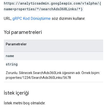
https://analyticsadmin.googleapis.com/v1alpha/{
rotocolSecrets
name=properties/*/searchAds360Links/*}
kConversionValueSchema
URL,
gRPC Kod Dönüştürme
söz dizimini kullanır.
LinkProposals
Links
Yol parametreleri
Parametreler
name
string
Zorunlu. Silinecek SearchAds360Link öğesinin adı. Örnek biçim:
properties/1234/SearchAds360Links/5678
İstek içeriği
İstek metni boş olmalıdır.