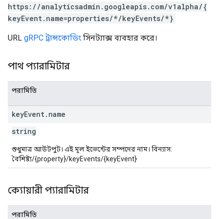
https://analyticsadmin.googleapis.com/v1alpha/{
les
keyEvent.name=properties/*/keyEvents/*}
rotocolSecrets
URL
gRPC ট্রান্সকোডিং
সিনট্যাক্স ব্যবহার করে।
kConversionValueSchema
LinkProposals
পাথ প্যারামিটার
Links
পরামিতি
key
Event
.
name
string
শুধুমাত্র আউটপুট। এই মূল ইভেন্টের সম্পদের নাম। বিন্যাস:
বৈশিষ্ট্য/{property}/keyEvents/{keyEvent}
ক্যোয়ারী প্যারামিটার
পরামিতি