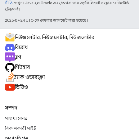
নীতি
দেখুন। Java হল Oracle এবং/অথবা তার অ্যাফিলিয়েট সংস্থার রেজিস্টার্ড
ট্রেডমার্ক।
2025-07-24 UTC-তে শেষবার আপডেট করা হয়েছে।
নিউজলেটার, নিউজলেটার, নিউজলেটার
বিরোধ
ব্লগ
গিটহাব
স্ট্যাক ওভারফ্লো
ভিডিও
সম্পদ
সাহায্য কেন্দ্র
বিকাশকারী সাইট
অব্যাহতি পত্র