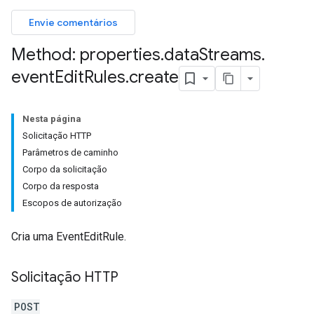
Envie comentários
Method: properties
.
data
Streams
.
event
Edit
Rules
.
create
Nesta página
Solicitação HTTP
Parâmetros de caminho
Corpo da solicitação
Corpo da resposta
Escopos de autorização
Cria uma EventEditRule.
Solicitação HTTP
POST
les