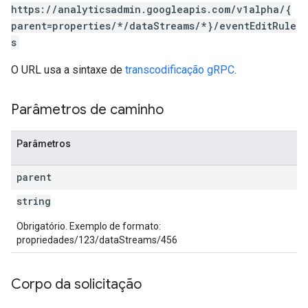
https://analyticsadmin.googleapis.com/v1alpha/{
parent=properties/*/dataStreams/*}/eventEditRule
s
O URL usa a sintaxe de
transcodificação gRPC
.
Parâmetros de caminho
Parâmetros
rotocolSecrets
kConversionValueSchema
parent
LinkProposals
Links
string
Obrigatório. Exemplo de formato:
propriedades/123/dataStreams/456
Corpo da solicitação